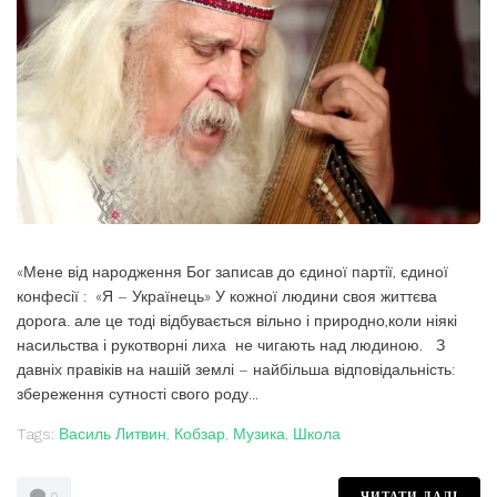
«Мене від народження Бог записав до єдиної партії, єдиної
конфесії : «Я – Українець» У кожної людини своя життєва
дорога. але це тоді відбувається вільно і природно,коли ніякі
насильства і рукотворні лиха не чигають над людиною. З
давніх правіків на нашій землі – найбільша відповідальність:
збереження сутності свого роду...
Tags:
Василь Литвин
,
Кобзар
,
Музика
,
Школа
ЧИТАТИ ДАЛІ