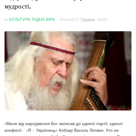
мудрості.
In
КУЛЬТУРА
,
РІДНА ВІРА
Posted
17 Грудня, 2020
«Мене від народження Бог записав до єдиної партії, єдиної
конфесії : «Я – Українець» Кобзар Василь Литвин. Хто не