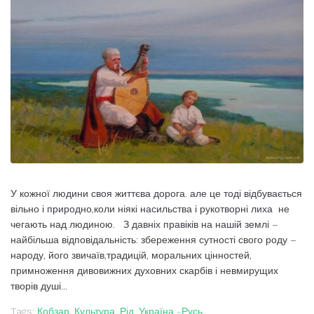
У кожної людини своя життєва дорога. але це тоді відбувається
вільно і природно,коли ніякі насильства і рукотворні лиха не
чегають над людиною. З давніх правіків на нашій землі –
найбільша відповідальність: збереження сутності свого роду –
народу, його звичаїв,традицій, моральних цінностей,
примноження дивовижних духовних скарбів і невмирущих
творів душі...
Tags:
Кобзар
,
Культура
,
Рід
,
Україна -Русь