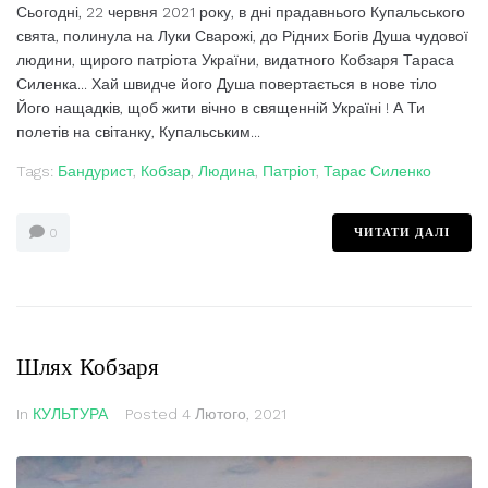
Сьогодні, 22 червня 2021 року, в дні прадавнього Купальського
свята, полинула на Луки Сварожі, до Рідних Богів Душа чудової
людини, щирого патріота України, видатного Кобзаря Тараса
Силенка... Хай швидче його Душа повертається в нове тіло
Його нащадків, щоб жити вічно в священній Україні ! А Ти
полетів на світанку, Купальським...
Tags:
Бандурист
,
Кобзар
,
Людина
,
Патріот
,
Тарас Силенко
ЧИТАТИ ДАЛІ
0
Шлях Кобзаря
In
КУЛЬТУРА
Posted
4 Лютого, 2021