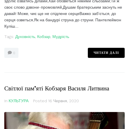
здоліє озватись ділами,Хай обізветься німими сльозами;Ти ж
своє слово дзвони-промовляй,Душам братерським заснуть не
давай! Може, чиє ще не спідлене серцеВажко заб’ється, до
серця озветься,Як на бандурі струна до струни. Пантелеймон
Куліш....
Tags:
Духовність
,
Кобзар
,
Мудрість
ЧИТАТИ ДАЛІ
0
Світлої пам’яті Кобзаря Василя Литвина
In
КУЛЬТУРА
Posted
16 Червня, 2020