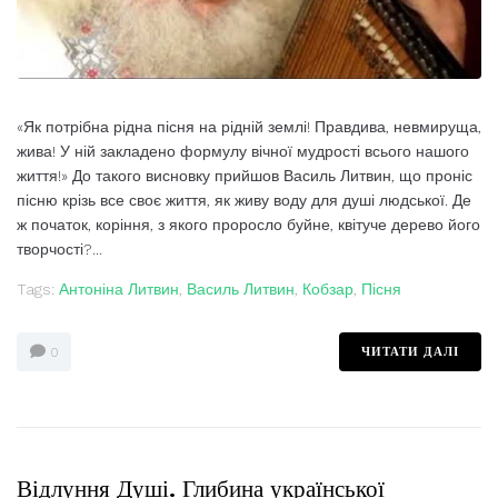
«Як потрібна рідна пісня на рідній землі! Правдива, невмируща,
жива! У ній закладено формулу вічної мудрості всього нашого
життя!» До такого висновку прийшов Василь Литвин, що проніс
пісню крізь все своє життя, як живу воду для душі людської. Де
ж початок, коріння, з якого проросло буйне, квітуче дерево його
творчості?...
Tags:
Антоніна Литвин
,
Василь Литвин
,
Кобзар
,
Пісня
ЧИТАТИ ДАЛІ
0
Відлуння Душі. Глибина української