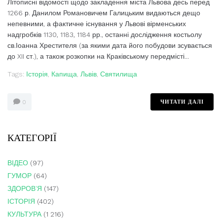
Літописні відомості щодо закладення міста Львова десь перед
1266 р. Данилом Романовичем Галицьким видаються дещо
непевними, а фактичне існування у Львові вірменських
надгробків 1130, 1183, 1184 рр., останні дослідження костьолу
св.Іоанна Хрестителя (за якими дата його побудови зсувається
до XII ст.), а також розкопки на Краківському передмісті...
Tags:
Історія
,
Капища
,
Львів
,
Святилища
ЧИТАТИ ДАЛІ
0
КАТЕГОРІЇ
ВІДЕО
(97)
ГУМОР
(64)
ЗДОРОВ'Я
(147)
ІСТОРІЯ
(402)
КУЛЬТУРА
(1 216)