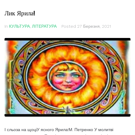
Лик Ярила!
In
КУЛЬТУРА
,
ЛІТЕРАТУРА
Posted
27 Березня, 2021
І сльоза на щоціУ ясного Ярила!М. Петренко У молитві