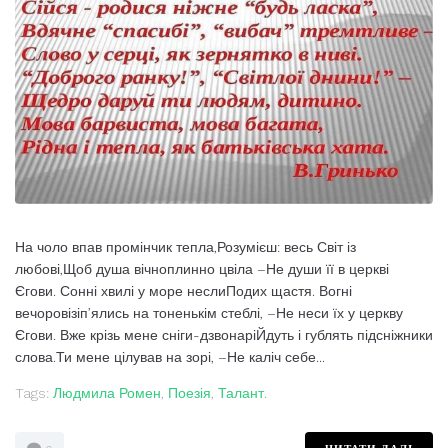
На чоло впав промінчик тепла,Розумієш: весь Світ із
любові,Щоб душа вічноплинно цвіла –Не души її в церкві
Єгови. Сонні хвилі у море неслиПодих щастя. Вогні
вечоровізіп’ялись на тоненькім стеблі, –Не неси їх у церкву
Єгови. Вже крізь мене сніги-дзвонаріЙдуть і гублять підсніжники
слова.Ти мене цілував на зорі, –Не каліч себе...
Tags:
Людмила Ромен
,
Поезія
,
Талант.