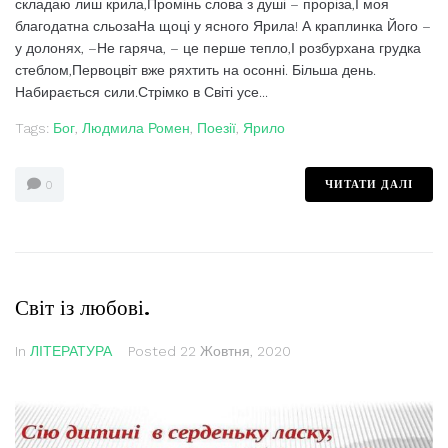
складаю лиш крила,Промінь слова з душі – проріза,І моя
благодатна сльозаНа щоці у ясного Ярила! А краплинка Його –
у долонях, –Не гаряча, – це перше тепло,І розбурхана грудка
стеблом,Первоцвіт вже ряхтить на осонні. Більша день.
Набирається сили.Стрімко в Світі усе...
Tags:
Бог
,
Людмила Ромен
,
Поезії
,
Ярило
ЧИТАТИ ДАЛІ
0
Світ із любові.
In
ЛІТЕРАТУРА
Posted
22 Жовтня, 2020