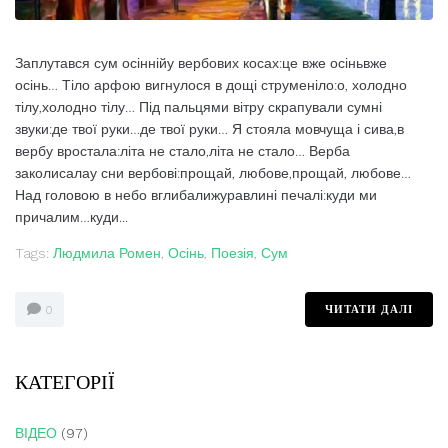
Заплутався сум осіннійу вербових косах:це вже осіньвже
осінь… Тіло арфою вигнулося в дощі струменіло:о, холодно
тілу,холодно тілу… Під пальцями вітру скрапували сумні
звуки:де твої руки…де твої руки… Я стояла мовчуща і сива,в
вербу вростала:літа не стало,літа не стало… Верба
заколисалау сни вербові:прощай, любове,прощай, любове…
Над головою в небо вглибалижуравлині печалі:куди ми
причалим…куди...
Tags:
Людмила Ромен
,
Осінь
,
Поезія
,
Сум
ЧИТАТИ ДАЛІ
0
КАТЕГОРІЇ
ВІДЕО
(97)