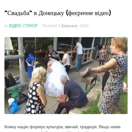
“Свадьба” в Донецьку (феєричне відео)
In
ВІДЕО
,
ГУМОР
Posted
2 Березня, 2021
Кожну націю формує культура, звичай, традиція. Якщо нема