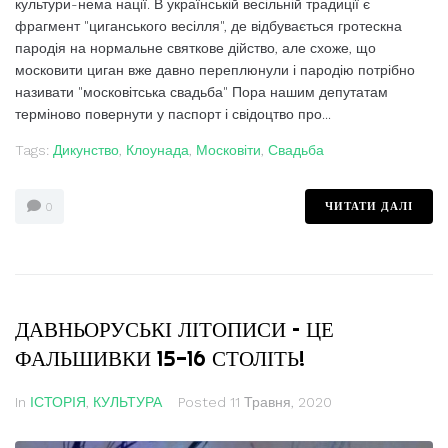
культури-нема нації. В українській весільній традиції є
фрагмент "циганського весілля", де відбувається гротескна
пародія на нормальне святкове дійство, але схоже, що
московити циган вже давно переплюнули і пародію потрібно
називати "московітська свадьба" Пора нашим депутатам
терміново повернути у паспорт і свідоцтво про...
Tags:
Дикунство
,
Клоунада
,
Московіти
,
Свадьба
ЧИТАТИ ДАЛІ
0
ДАВНЬОРУСЬКІ ЛІТОПИСИ – ЦЕ
ФАЛЬШИВКИ 15-16 СТОЛІТЬ!
In
ІСТОРІЯ
,
КУЛЬТУРА
Posted
11 Травня, 2020