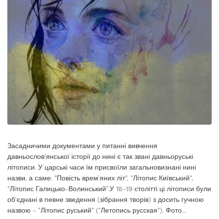
Засадничими документами у питанні вивчення
давньослов'янської історії до нині є так звані давньоруські
літописи. У царські часи їм присвоїли загальновизнані нині
назви, а саме: "Повість врем’яних літ", "Літопис Київський",
"Літопис Галицько-Волинський".У 18-19 столітті ці літописи були
об'єднані в певне зведення (зібрання творів) з досить гучною
назвою - "Літопис руський" ("Летопись русская"). Фото...