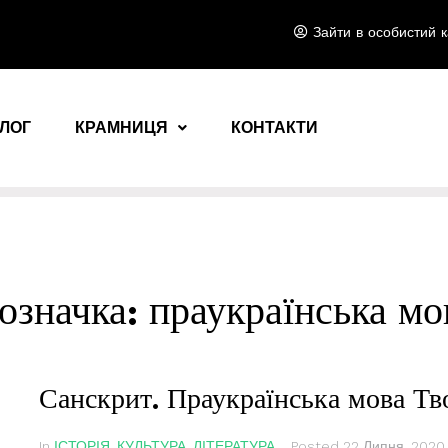
Зайти в особистий к
ЛОГ
КРАМНИЦЯ
КОНТАКТИ
означка:
праукраїнська мо
Санскрит. Праукраїнська мова Тв
In
ІСТОРІЯ
,
КУЛЬТУРА
,
ЛІТЕРАТУРА
Posted
22 Липня, 2020