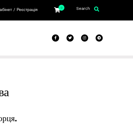
Search
0
/
абінет
Реєстрація
ва
орця.