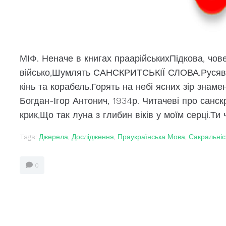
МІФ. Неначе в книгах праарійськихПідкова, човен
військо,Шумлять САНСКРИТСЬКІЇ СЛОВА.Русяві і 
кінь та корабель.Горять на небі ясних зір знам
Богдан-Ігор Антонич, 1934р. Читачеві про санс
крик,Що так луна з глибин віків у моїм серці.Ти ч
Tags:
Джерела
,
Дослідження
,
Праукраїнська Мова
,
Сакральніс
0