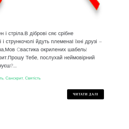
 і стріла.В діброві сяє срібне
стрункочолі йдуть племенаІ їхні друзі –
ена,Мов Cвастика окрилених шабель!
крит.Прошу Тебе, послухай неймовірний
уєш?...
ть
,
Санскрит
,
Святість
ЧИТАТИ ДАЛІ