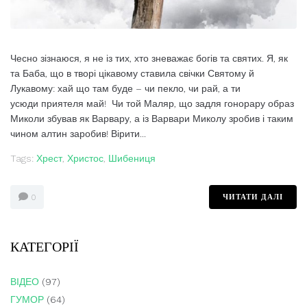
Чесно зізнаюся, я не із тих, хто зневажає богів та святих. Я, як
та Баба, що в творі цікавому ставила свічки Святому й
Лукавому: хай що там буде – чи пекло, чи рай, а ти
усюди приятеля май! Чи той Маляр, що задля гонорару образ
Миколи збував як Варвару, а із Варвари Миколу зробив і таким
чином алтин заробив! Вірити...
Tags:
Хрест
,
Христос
,
Шибениця
ЧИТАТИ ДАЛІ
0
КАТЕГОРІЇ
ВІДЕО
(97)
ГУМОР
(64)