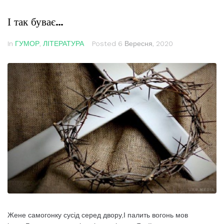
І так буває…
In
ГУМОР
,
ЛІТЕРАТУРА
Posted
6 Вересня, 2020
Жене самогонку сусід серед двору,І палить вогонь мов