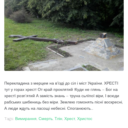
Перекладина з мерцем на в’їзді до сіл і міст України. ХРЕСТІ
тут у горах хрест! От край проклятий !Куди не глянь – Бог на
хрестї розп’ятий А замість знань – труна сьлїпої віри, І всюди
рабських шибениць без міри. Землею гомонять піснї воскресні,
А люди ждуть на ласощі небесні. Споганюють...
Tags:
Вимирання
,
Смерть
,
Тлін
,
Хрест
,
Христос