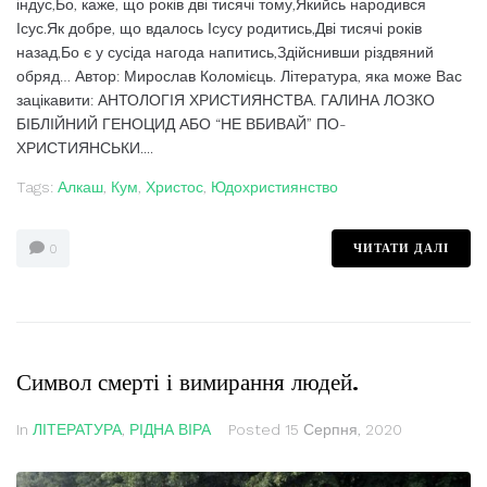
індус,Бо, каже, що років дві тисячі тому,Якийсь народився
Ісус.Як добре, що вдалось Ісусу родитись,Дві тисячі років
назад,Бо є у сусіда нагода напитись,Здійснивши різдвяний
обряд… Автор: Мирослав Коломієць. Література, яка може Вас
зацікавити: АНТОЛОГІЯ ХРИСТИЯНСТВА. ГАЛИНА ЛОЗКО
БІБЛІЙНИЙ ГЕНОЦИД АБО “НЕ ВБИВАЙ” ПО-
ХРИСТИЯНСЬКИ....
Tags:
Алкаш
,
Кум
,
Христос
,
Юдохристиянство
ЧИТАТИ ДАЛІ
0
Символ смерті і вимирання людей.
In
ЛІТЕРАТУРА
,
РІДНА ВІРА
Posted
15 Серпня, 2020