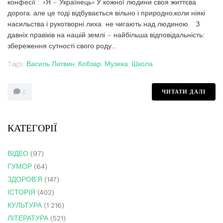
конфесії : «Я – Українець» У кожної людини своя життєва
дорога. але це тоді відбувається вільно і природно,коли ніякі
насильства і рукотворні лиха не чигають над людиною. З
давніх правіків на нашій землі – найбільша відповідальність:
збереження сутності свого роду...
Tags:
Василь Литвин
,
Кобзар
,
Музика
,
Школа
ЧИТАТИ ДАЛІ
0
КАТЕГОРІЇ
ВІДЕО
(97)
ГУМОР
(64)
ЗДОРОВ'Я
(147)
ІСТОРІЯ
(402)
КУЛЬТУРА
(1 216)
ЛІТЕРАТУРА
(521)