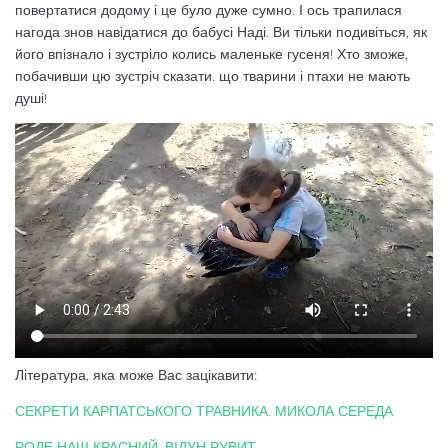
повертатися додому і це було дуже сумно. І ось трапилася
нагода знов навідатися до бабусі Наді. Ви тільки подивіться, як
його впізнало і зустріло колись маленьке гусеня! Хто зможе,
побачивши цю зустріч сказати. що тварини і птахи не мають
душі!
Література, яка може Вас зацікавити:
СЕКРЕТИ КАРПАТСЬКОГО ТРАВНИКА. МИКОЛА СЕРЕДА
РОДЕ НАШ КРАСНИЙ. ВІДУН РУВИТ.