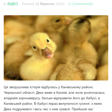
In
ВІДЕО
Posted
28 Вересня, 2020
0 Comment(s)
Ця зворушлива історія відбулась у Канівському районі,
Черкаської області. Діма живе в Каневі, але коли розпочалась
епідемія коронавірусу, батьки відправили його до бабусі, в
Канівський район. В бабусі якраз вилупилося гусеня. з яким
Діма подружився і весь час з ним грався. Прийшов час