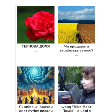
ТЕРНОВА ДОЛЯ
Чи продавати
...
українську землю?
...
Як київські волхви
Фонд "Мікс Март
лист путіну писали
Поміч" на чолі з