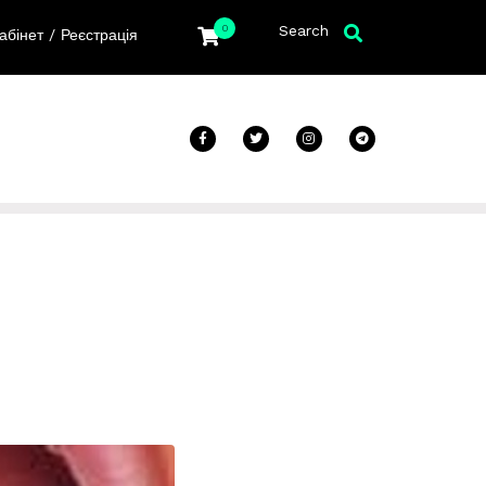
Search
0
/
абінет
Реєстрація