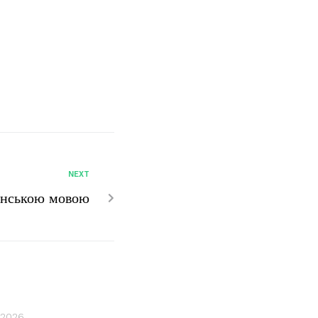
NEXT
їнською мовою
 2026