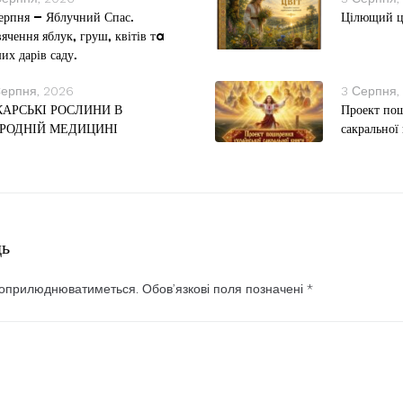
ерпня — Яблучний Спас.
Цілющий ц
ячення яблук, груш, квітів тa
их дарів саду.
Серпня, 2026
3 Серпня,
КАРСЬКІ РОСЛИНИ В
Проект пош
РОДНІЙ МЕДИЦИНІ
сакральної
дь
 оприлюднюватиметься.
Обов’язкові поля позначені
*