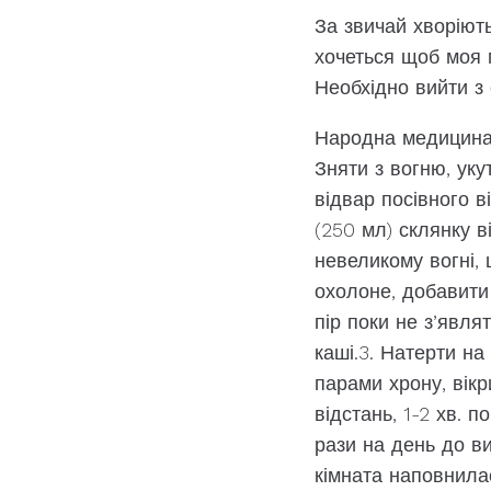
За звичай хворіють
хочеться щоб моя м
Необхідно вийти з
Народна медицина п
Зняти з вогню, уку
відвар посівного в
(250 мл) склянку в
невеликому вогні,
охолоне, добавити 
пір поки не з’явля
каші.3. Натерти на
парами хрону, вік
відстань, 1-2 хв. 
рази на день до в
кімната наповнила