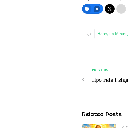
0
Tags:
Народна Медиц
PREVIOUS
Про гнів і ві
Related Posts
6 