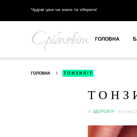
Чудові ціни на книги та обереги!
ГОЛОВНА
Б
ГОЛОВНА
\
Т О Н З И Л І Т
Т О Н З 
In
ЗДОРОВ'Я
Posted
2