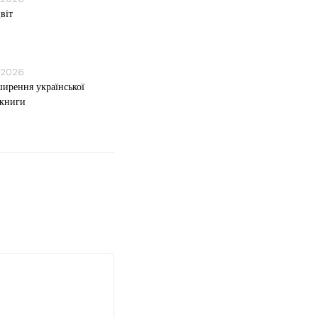
віт
 2026
ирення української
 книги