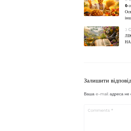
6 с
Осв
інш
3 
ЛІ
НА
Залишити відпові
Ваша e-mail адреса не