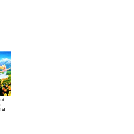
ні
я
ла!