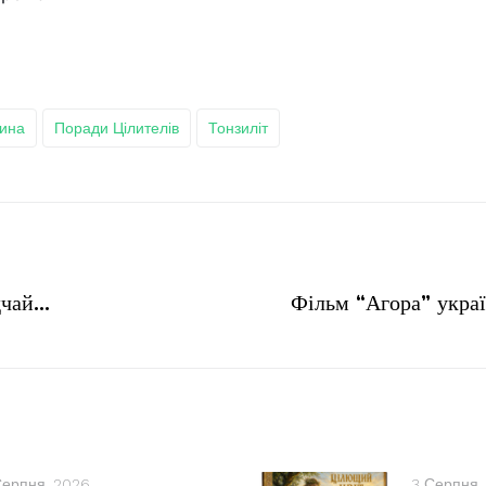
ина
Поради Цілителів
Тонзиліт
ддчай…
Фільм “Агора” укра
Серпня, 2026
3 Серпня,