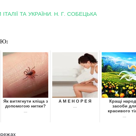
ТАЛІЇ ТА УКРАЇНИ. Н. Г. СОБЕЦЬКА
ОЮ:
Як витягнути кліща з
А М Е Н О Р Е Я
Кращі народ
допомогою нитки?
...
засоби дл
...
красивого ті
...
ережах