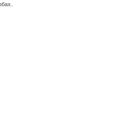
бах..