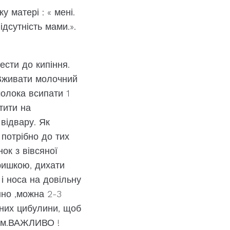
у матері : « мені.
дсутність мами.».
ести до кипіння.
. Вживати молочний
молока всипати 1
тити на
відвару. Як
 потрібно до тих
нок з вівсяної
кришкою, дихати
і носа на довільну
нно ,можна 2-3
аних цибулини, щоб
ном.ВАЖЛИВО !