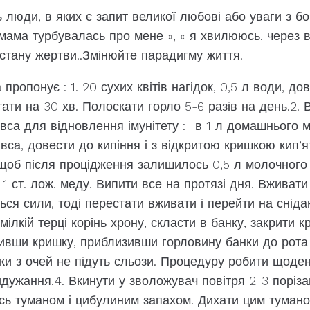
 люди, в яких є запит великої любові або уваги з бок
ама турбувалась про мене », « я хвилююсь. через ві
 стану жертви..Змінюйте парадигму життя.
ропонує : 1. 20 сухих квітів нагідок, 0,5 л води, дов
тати на 30 хв. Полоскати горло 5-6 разів на день.2
івса для відновлення імунітету :- в 1 л домашнього 
івса, довести до кипіння і з відкритою кришкою кип’я
 щоб після процідження залишилось 0,5 л молочного 
1 ст. лож. меду. Випити все на протязі дня. Вживати
ться сили, тоді перестати вживати і перейти на сніда
 мілкій терці корінь хрону, скласти в банку, закрити 
ривши кришку, приблизивши горловину банки до рота 
поки з очей не підуть сльози. Процедуру робити щоде
идужання.4. Вкинути у зволожувач повітря 2-3 поріз
сь туманом і цибулиним запахом. Дихати цим тума