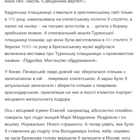
книзі Лео Таксіль «Священний вертеп»).
Кадуінська плащаниця з’явилася в християнському світі тільки
в 1115 році, намальована на єгипетському полотні Х століття, а
напис на ньому – не письмо апостолів, а … цитата з Корану
арабською мовою. А спектральний аналіз Туринської
плащаниці показав, що вона була виготовлена ​​в XIV столітті. У
березні 1990-го року в Британському музеї відбулася
величезна виставка про Туринську плащаницю з промовистою
назвою: «Підробка. Мистецтво обдурювання».
У Києво-Печерській лаврі довгий час зберігалася пляшка з
запечатаною в ній … темрявою єгипетською. А зараз було б
актуальніше запечатати і зберегти пляшки з темрявою
краснодарською, приклеївши на них в якості етикеток портрет
місцевого митрополита Ісидора.
Ось і місцевий ігумен Єлисей, наприклад, абсолютно спокійно
говорить про поділ мощей Марії Магдалини. Розділили і по
всьому. Нормально. Нічого страшного. А тепер уявіть, яке було
б ставлення до поділу тіла Володимира Ілліча, якби, скажімо,
за часів Брежнєва голову вирішили б залишити в Москві, ногу