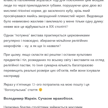
кількість паломників зібралася тоді для поклоніння цим мощам:
люди по черзі прикладалися губами, порушуючи цією дією всі
мислимі гігієнічні норми, до заскленого кубу, крізь який
просвічувався якийсь зморщений плямистий череп. Видовище
було невимовно жахливе і викликало у мене тільки одну думку:
невже все це відбувається в ХХI столітті?
Однак “потужна” вистава практикується церковниками
регулярно і повсюдно, збираючи мільйони релігійних
некрофілів – ну, а як ще їх назвати?
При цьому, якщо скласти всі рештки і останки культових
предметів і тіл, розкиданих по всьому світу і виставити на огляд
релігійної пастви, то їхня сумарна кількість багаторазово
перевищить реальні розміри цих об’єктів, якби вони існували
насправді.
Якраз у п’ятницю 13-ого потрапила на мою пошту і ця
“богохульська” стаття
Володимир Маркін. Сучасне мракобісся.
Церковна братва століттями займається масовим