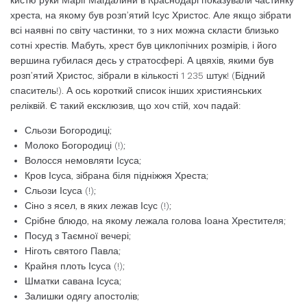
кистю руки Марії Магдалини в Краснодарі показували частинку
хреста, на якому був розп’ятий Ісус Христос. Але якщо зібрати
всі наявні по світу частинки, то з них можна скласти близько
сотні хрестів. Мабуть, хрест був циклопічних розмірів, і його
вершина губилася десь у стратосфері. А цвяхів, якими був
розп’ятий Христос, зібрали в кількості 1 235 штук! (Бідний
спаситель!). А ось короткий список інших християнських
реліквій. Є такий ексклюзив, що хоч стій, хоч падай:
Сльози Богородиці;
Молоко Богородиці (!);
Волосся немовляти Ісуса;
Кров Ісуса, зібрана біля підніжжя Хреста;
Сльози Ісуса (!);
Сіно з ясел, в яких лежав Ісус (!);
Срібне блюдо, на якому лежала голова Іоана Хрестителя;
Посуд з Таємної вечері;
Ніготь святого Павла;
Крайня плоть Ісуса (!);
Шматки савана Ісуса;
Залишки одягу апостолів;