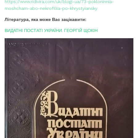
https://www.ridivira.com/uk/blogi-ua/73-pokloninnia-
moshcham-abo-nekrofiliia-po-khrystyiansky
Література, яка може Вас зацікавити:
ВИДАТНІ ПОСТАТІ УКРАЇНИ. ГЕОРГІЙ ЩОКІН