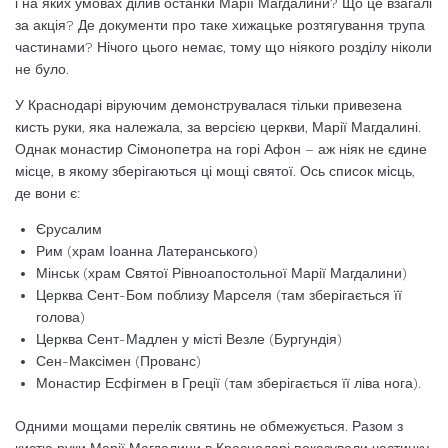
і на яких умовах ділив останки Марії Магдалини? Що це взагалі
за акція? Де документи про таке хижацьке розтягування трупа
частинами? Нічого цього немає, тому що ніякого розділу ніколи
не було.
У Краснодарі віруючим демонструвалася тільки привезена
кисть руки, яка належала, за версією церкви, Марії Магдалині.
Однак монастир Сімонопетра на горі Афон – аж ніяк не єдине
місце, в якому зберігаються ці мощі святої. Ось список місць,
де вони є:
Єрусалим
Рим (храм Іоанна Латеранського)
Мінськ (храм Святої Рівноапостольної Марії Магдалини)
Церква Сент-Бом поблизу Марселя (там зберігається її
голова)
Церква Сент-Мадлен у місті Везле (Бургундія)
Сен-Максімен (Прованс)
Монастир Есфігмен в Греції (там зберігається її ліва нога).
Одними мощами перелік святинь не обмежується. Разом з