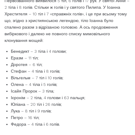
Первозванного виявилося 5 тіл, 6 голів і 17 рук. У святої Анни –
2 тіла і 8 голів. Стільки ж голів і у святого Пилипа. У Іоанна
Хрестителя – 10 тіл і 7 «справжніх голів», і це при всьому тому
що, згідно з християнською легендою, тіло Іоанна було
спалено разом з відрізаною головою. А ось продовження
вибіркового і далеко не повного списку мимовільного
клонування мощей:
Бенедикт – 3 тіла і 4 голови;
Еразм – 11 тіл;
Доротея – 6 тіл;
Стефан – 4 тіла і 8 голів;
Вільгельм – 7 тіл і 10 голів;
Олена – 4 тіла і 5 голів;
Ісайя Пророк – 3 тіла;
Ієронім – 2 тіла, 4 голови і 63 пальця;
Юліана – 20 тіл і 26 голів;
Лука – 8 тіл і 9 голів;
Петро – 16 тіл;
Федора – 4 тіла і 6 голів.