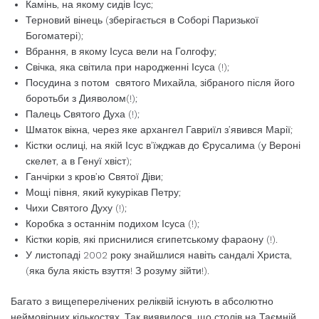
Камінь, на якому сидів Ісус;
Терновий вінець (зберігається в Соборі Паризької
Богоматері);
Вбрання, в якому Ісуса вели на Голгофу;
Свічка, яка світила при народженні Ісуса (!);
Посудина з потом святого Михайла, зібраного після його
боротьби з Дияволом(!);
Палець Святого Духа (!);
Шматок вікна, через яке архангел Гавриїл з’явився Марії;
Кістки ослиці, на якій Ісус в’їжджав до Єрусалима (у Вероні
скелет, а в Генуї хвіст);
Ганчірки з кров’ю Святої Діви;
Мощі півня, який кукурікав Петру;
Чихи Святого Духу (!);
Коробка з останнім подихом Ісуса (!);
Кістки корів, які приснилися єгипетському фараону (!).
У листопаді 2002 року знайшлися навіть сандалі Христа,
(яка була якість взуття! З розуму зійти!).
Багато з вищеперелічених реліквій існують в абсолютно
неймовірних кількостях. Так виявилося, що столів на Таємній