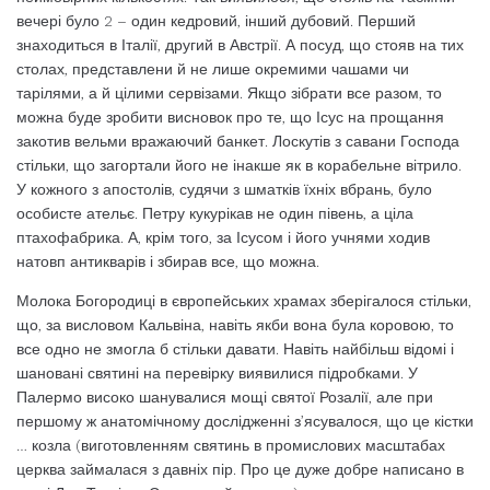
вечері було 2 – один кедровий, інший дубовий. Перший
знаходиться в Італії, другий в Австрії. А посуд, що стояв на тих
столах, представлени й ​​не лише окремими чашами чи
тарілями, а й цілими сервізами. Якщо зібрати все разом, то
можна буде зробити висновок про те, що Ісус на прощання
закотив вельми вражаючий банкет. Лоскутів з савани Господа
стільки, що загортали його не інакше як в корабельне вітрило.
У кожного з апостолів, судячи з шматків їхніх вбрань, було
особисте ательє. Петру кукурікав не один півень, а ціла
птахофабрика. А, крім того, за Ісусом і його учнями ходив
натовп антикварів і збирав все, що можна.
Молока Богородиці в європейських храмах зберігалося стільки,
що, за висловом Кальвіна, навіть якби вона була коровою, то
все одно не змогла б стільки давати. Навіть найбільш відомі і
шановані святині на перевірку виявилися підробками. У
Палермо високо шанувалися мощі святої Розалії, але при
першому ж анатомічному дослідженні з’ясувалося, що це кістки
… козла (виготовленням святинь в промислових масштабах
церква займалася з давніх пір. Про це дуже добре написано в