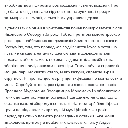
виробництвом і широким розпродажем «святих мощей». Про
це багато свідчень, але віруючих це не зупиняє: їх розум
затьмарюють емоції, а емоціями управляє церква …
Культ святих мощей в християнстві почав поширюватися після
Нікейського Собору 325 року. Тобто, протягом майже трьохсот
років прах найближчих сподвижників Христа нікого не цікавив.
Зрозуміло, тим, хто проводжав свідків життя Ісуса в останню
путь, не спадала на думку ідея складати докладні плани
поховань або ж замість поховань здавати тіла покійних на
зберігання послідовникам нової віри. Тому набуття справжніх
мощей перших святих стало, м’яко кажучи, справою вкрай
скрутною. Ні про яку достовірну ідентифікацію не могло бути й
мови. Спробуйте-но зараз відкопати якесь поховання часів
Ярослава Мудрого чи Володимира Мономаха і з абсолютною
точністю ідентифікувати останки. І ще далеко не факт, що ці
останки взагалі збережуться як такі. На території біля Ефеса
трупи не піддавались природній муміфікації. 900 років –
період практично повного розкладання останків. Але мощі
знаходили, притому в неабияких кількостях. Так, у Андрія