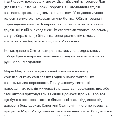
іншій формі воскресали знову. Візантійський імператор Лев III
(правив з 717 по 740 роки) боровся з шануванням трупів,
вважаючи це язичницьким варварством. Уже давно лунають
голоси з вимогою поховати мумію Леніна. Обгрунтована і
справедлива вимога. А церква поспішає поховати останки
трупів, які в ній знаходяться? Їх століттями тягають по всьому
світу і збирають ще більші натовпи роззяв, ніж колись
збиралися на Червоні площі біля Мавзолею.
Не так давно в Свято-Катерининському Кафедральному
соборі Краснодару на загальний огляд виставлялися кисть
руки Марії Магдалини.
Марія Магдалина – одна з найбільш шанованих у
християнському світі святих і один з найзагадковіших
євангельських персонажів. При уважному вивченні
новозавітних текстів мимоволі складається враження, що, або
самі автори приховували важливі відомості про неї, або все,
що було з нею пов’язано, в більш пізні часи піддалося під
цензурі з боку церкви. Канонічні Євангелія нічого не говорять
про долю Марії Магдалини після вознесіння Ісуса. Хто, де, коли