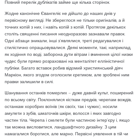
Повний перелік дублікатів займе ще кілька сторінок.
Жодне канонічне Євангеліє не дійшло до наших днів у
первісному вигляді. Не збереглося не тільки оригіналів, а й
точних копій з них, і навіть копій з копій. Протягом декількох
століть священні писання неодноразово зазнавали правок.
Одні абзаци зникали, інші з’являлися, треті редагувалися і
стилістично опрацьовувалися. Деякі моменти, такі, наприклад,
як ходіння по воді, заборона дути вітрам і вчинення цілої низки
чудес були прямо розраховані на менталітет елліністичної
публіки. Багато вставок робив відомий християнський діяч
Маркіон, якого згодом оголосили єретиком, але зроблені ним
правки залишили в силі.
Шанування останків померлих – дуже давній культ, поширений
по всьому світу. Поклонялися кісткам предків, черепам вождів,
останкам хоробрих воїнів (як своїх, так і чужих), носили
амулети з зубів, шматочків шкіри, волосся і яких завгодно
частин тіла. Черепа і скелети були частиною інтер’єру і, якщо
так можна висловитися, ландшафтного дизайну. З цим
намагалися боротися, але марно. Первісні уявлення в тій чи