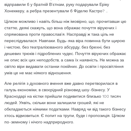
відправили б у братній В’єтнам, руку подарували Еріку
Хонеккеру, а ребра презентували б Фіделю Кастро? ..
Цілком можливо і навіть більш ніж імовірно, що, прочитавши цю
статтю, деякі скажуть, що вона ображає почуття віруючих і
спрямована проти православ’я. Насправді ж така ціль не
переслідувалася. Навпаки. Будь-яка віра повинна бути щирою
і чистою, без театралізованого абсурду, без брехні, без
дешевих трюків і підроблених чудес. Почуття віруючих ображає
не опис всіх цих неподобств, а сама їх наявність. Не можна за
світло віри видавати останки покійних. До освіти і просвітління
умів це не має ніякого відношення.
Але релігія з духовного вчення вже давно перетворилася в
галузь економіки, в своєрідний різновид шоу-бізнесу. У
Краснодарі на кістки прийшли подивитися близько 100 тисяч
людей. Уявіть, скільки вони залишили грошей, які не
обкладаються ніякими податками. Навряд чи від такого бізнесу
хтось відмовиться. Є попит на трупи, буде і пропозиція. Цілком
по-земному і нічого надприродного.