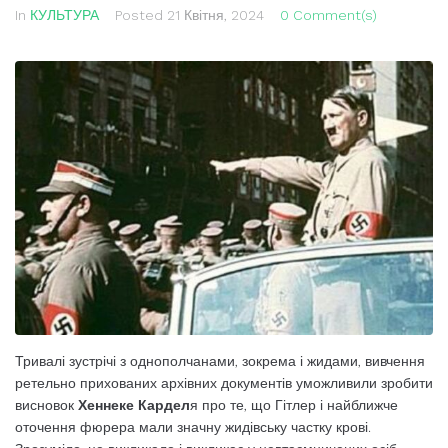
In
КУЛЬТУРА
Posted
21 Квітня, 2024
0 Comment(s)
Тривалі зустрічі з однополчанами, зокрема і жидами, вивчення
ретельно прихованих архівних документів уможливили зробити
висновок
Хеннеке Кардел
я про те, що Гітлер і найближче
оточення фюрера мали значну жидівську частку крові.