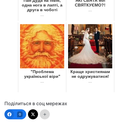
Пан Дуда на півні,
ЯКІ СВЯТА МИ
одна нога в лапті, а
СВЯТКУЄМО?!
друга в чоботі
...
...
"Проблема
Краще християнам
української віри"
не одружуватися!
...
...
Поділиться в соц мережах
0