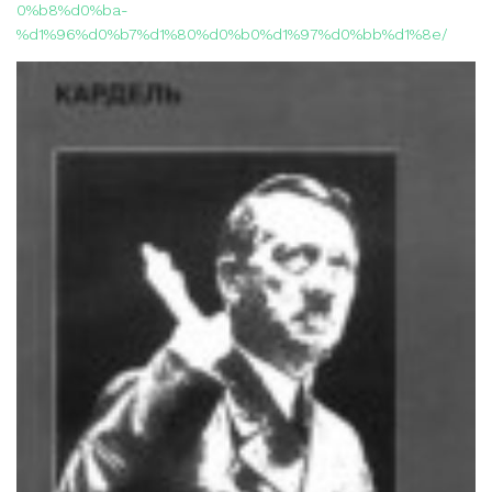
0%b8%d0%ba-
%d1%96%d0%b7%d1%80%d0%b0%d1%97%d0%bb%d1%8e/