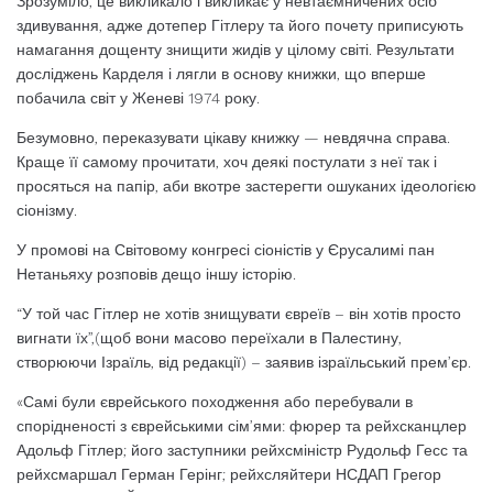
Зрозуміло, це викликало і викликає у невтаємничених осіб
здивування, адже дотепер Гітлеру та його почету приписують
намагання дощенту знищити жидів у цілому світі. Результати
досліджень Карделя і лягли в основу книжки, що вперше
побачила світ у Женеві 1974 року.
Безумовно, переказувати цікаву книжку — невдячна справа.
Краще її самому прочитати, хоч деякі постулати з неї так і
просяться на папір, аби вкотре застерегти ошуканих ідеологією
сіонізму.
У промові на Світовому конгресі сіоністів у Єрусалимі пан
Нетаньяху розповів дещо іншу історію.
“У той час Гітлер не хотів знищувати євреїв – він хотів просто
вигнати їх”,(щоб вони масово переїхали в Палестину,
створюючи Ізраїль, від редакції) – заявив ізраїльський прем’єр.
«Самі були єврейського походження або перебували в
спорідненості з єврейськими сім’ями: фюрер та рейхсканцлер
Адольф Гітлер; його заступники рейхсміністр Рудольф Гесс та
рейхсмаршал Герман Герінг; рейхсляйтери НСДАП Грегор