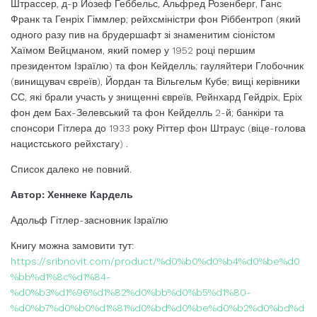
Штрассер, д-р Йозеф Геббельс, Альфред Розенберг, Ганс
Франк та Генріх Гіммлер; рейхсміністри фон Ріббентроп (який
одного разу пив на брудершафт зі знаменитим сіоністом
Хаїмом Вейцманом, який помер у 1952 році першим
президентом Ізраїлю) та фон Кейделль; гауляйтери Глобочник
(винищувач євреїв), Йордан та Вільгельм Кубе; вищі керівники
СС, які брали участь у знищенні євреїв, Рейнхард Гейдріх, Еріх
фон дем Бах-Зелевський та фон Кейделль 2-й; банкіри та
спонсори Гітлера до 1933 року Ріттер фон Штраус (віце-голова
нацистського рейхстагу) ​.
Список далеко не повний.
Автор: Хеннеке Кардель
Адольф Гітлер-засновник Ізраїлю
Книгу можна замовити тут:
https://sribnovit.com/product/%d0%b0%d0%b4%d0%be%d0
%bb%d1%8c%d1%84-
%d0%b3%d1%96%d1%82%d0%bb%d0%b5%d1%80-
%d0%b7%d0%b0%d1%81%d0%bd%d0%be%d0%b2%d0%bd%d