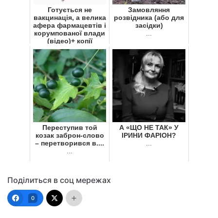
Готується не
Замовляння
вакцинація, а велика
розвідника (або для
афера фармацевтів і
засідки)
корумпованої влади
...
(відео)+ копії
документів
...
Переступив той
А «ЩО НЕ ТАК» У
козак заброн-слово
ІРИНИ ФАРІОН?
– перетворився в....
...
...
Поділиться в соц мережах
0