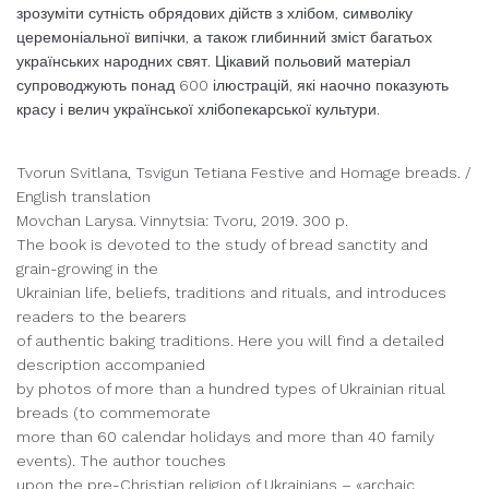
зрозуміти сутність обрядових дійств з хлібом, символіку
церемоніальної випічки, а також глибинний зміст багатьох
українських народних свят. Цікавий польовий матеріал
супроводжують понад 600 ілюстрацій, які наочно показують
красу і велич української хлібопекарської культури.
Tvorun Svitlana, Tsvigun Tetiana Festive and Homage breads. /
English translation
Movchan Larysa. Vinnytsia: Tvoru, 2019. 300 p.
The book is devoted to the study of bread sanctity and
grain-growing in the
Ukrainian life, beliefs, traditions and rituals, and introduces
readers to the bearers
of authentic baking traditions. Here you will find a detailed
description accompanied
by photos of more than a hundred types of Ukrainian ritual
breads (to commemorate
more than 60 calendar holidays and more than 40 family
events). The author touches
upon the pre-Christian religion of Ukrainians – «archaic