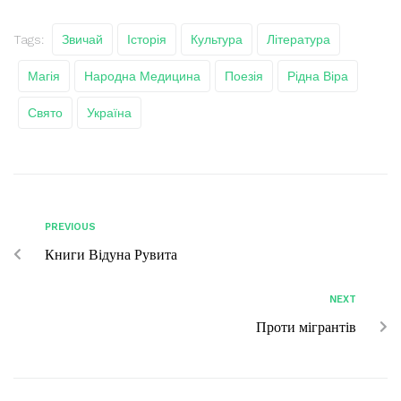
Tags:
Звичай
Історія
Культура
Література
Магія
Народна Медицина
Поезія
Рідна Віра
Свято
Україна
PREVIOUS
Книги Відуна Рувита
NEXT
Проти мігрантів