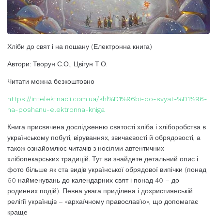
Хліби до свят і на пошану (Електронна книга)
Автори: Творун С.О., Цвігун Т.О.
Читати можна безкоштовно
https://intelektnacii.com.ua/khl%D1%96bi-do-svyat-%D1%96-
na-poshanu-elektronna-kniga
Книга присвячена дослідженню святості хліба і хліборобства в
українському побуті, віруваннях, звичаєвості й обрядовості, а
також ознайомлює читачів з носіями автентичних
хлібопекарських традицій. Тут ви знайдете детальний опис і
фото більше як ста видів української обрядової випічки (понад
60 найменувань до календарних свят і понад 40 – до
родинних подій). Певна увага приділена і дохристиянській
релігії українців – «архаїчному православ’ю», що допомагає
краще