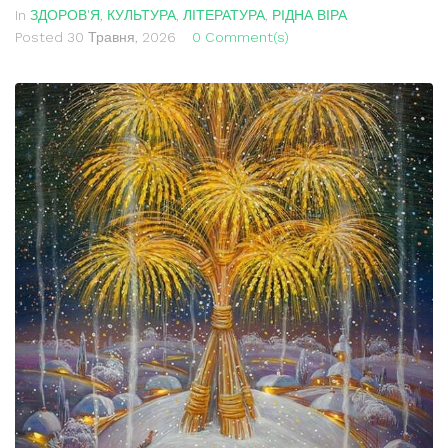
In
ЗДОРОВ'Я
,
КУЛЬТУРА
,
ЛІТЕРАТУРА
,
РІДНА ВІРА
Posted
30 Травня, 2026
0 Comment(s)