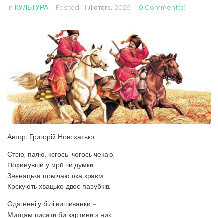
In
КУЛЬТУРА
Posted
11 Лютого, 2026
0 Comment(s)
Автор: Григорій Новохатько
Стою, палю, когось-чогось чекаю,
Поринувши у мрії чи думки.
Зненацька помічаю ока краєм:
Крокують хвацько двоє парубків.
Одягнені у білі вишиванки –
Митцям писати би картини з них.