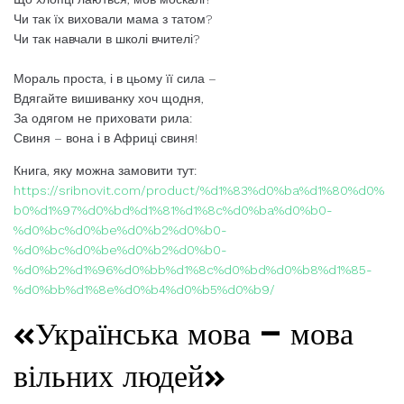
Чи так їх виховали мама з татом?
Чи так навчали в школі вчителі?
Мораль проста, і в цьому її сила –
Вдягайте вишиванку хоч щодня,
За одягом не приховати рила:
Свиня – вона і в Африці свиня!
Книга, яку можна замовити тут:
https://sribnovit.com/product/%d1%83%d0%ba%d1%80%d0%
b0%d1%97%d0%bd%d1%81%d1%8c%d0%ba%d0%b0-
%d0%bc%d0%be%d0%b2%d0%b0-
%d0%bc%d0%be%d0%b2%d0%b0-
%d0%b2%d1%96%d0%bb%d1%8c%d0%bd%d0%b8%d1%85-
%d0%bb%d1%8e%d0%b4%d0%b5%d0%b9/
«Українська мова — мова
вільних людей»