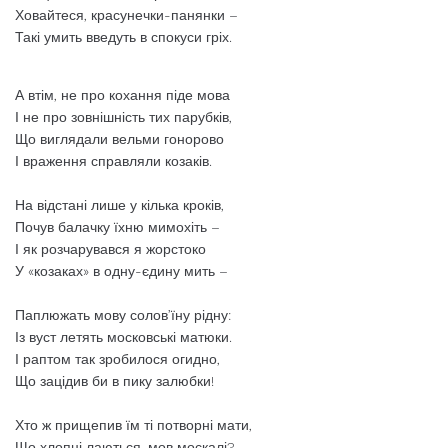
Ховайтеся, красунечки-панянки –
Такі умить введуть в спокуси гріх.
А втім, не про кохання піде мова
І не про зовнішність тих парубків,
Що виглядали вельми гонорово
І враження справляли козаків.
На відстані лише у кілька кроків,
Почув балачку їхню мимохіть –
І як розчарувався я жорстоко
У «козаках» в одну-єдину мить –
Паплюжать мову солов’їну рідну:
Із вуст летять московські матюки.
І раптом так зробилося огидно,
Що зацідив би в пику залюбки!
Хто ж прищепив їм ті потворні мати,
Що хлопці лаються, мов москалі?