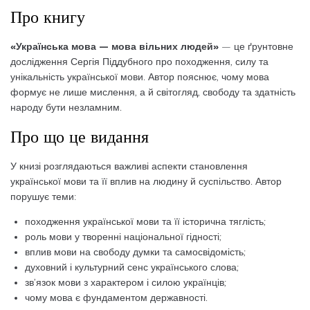
Про книгу
«Українська мова — мова вільних людей»
— це ґрунтовне
дослідження Сергія Піддубного про походження, силу та
унікальність української мови. Автор пояснює, чому мова
формує не лише мислення, а й світогляд, свободу та здатність
народу бути незламним.
Про що це видання
У книзі розглядаються важливі аспекти становлення
української мови та її вплив на людину й суспільство. Автор
порушує теми:
походження української мови та її історична тяглість;
роль мови у творенні національної гідності;
вплив мови на свободу думки та самосвідомість;
духовний і культурний сенс українського слова;
зв’язок мови з характером і силою українців;
чому мова є фундаментом державності.