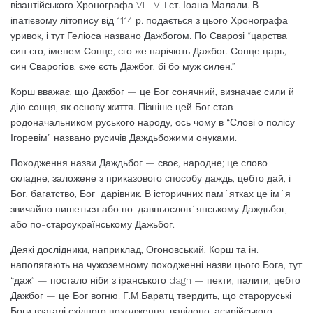
візантійського Хронографа VI—VIII ст. Іоана Малали. В
іпатієвому літопису від 1114 р. подається з цього Хронографа
уривок, і тут Геліоса названо Дажбогом. По Сварозі “царства
син єго, іменем Сонце, єго же нарічють Дажбог. Сонце царь,
син Сварогіов, єже єсть Дажбог, бі бо муж силен.”
Корш вважає, що Дажбог — це Бог сонячний, визначає сили й
дію сонця, як основу життя. Пізніше цей Бог став
родоначальником руського народу, ось чому в “Слові о полісу
Ігоревім” названо русичів Даждьбожими онуками.
Походження назви Даждьбог — своє, народне; це слово
складне, заложене з приказового способу даждь, цебто дай, і
Бог, багатство, Бог дарівник. В історичних пам´ятках це ім´я
звичайно пишеться або по-давньослов´янському Даждьбог,
або по-староукраїнському Дажьбог.
Деякі дослідники, наприклад, Огоновський, Корш та ін.
наполягають на чужоземному походженні назви цього Бога, тут
“даж” — постало ніби з іранського dagh — пекти, палити, цебто
Дажбог — це Бог вогню. Г.М.Баратц твердить, що староруські
Боги взагалі східного походження: вавілоно-асирійського,