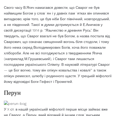
Свого часу В.Ягич намагався довести, що Сварог не був
найвищим Богом у слов´ян і у давніх пам´ятках він опинився
випадково; крім того, це був ніби Бог північний, новгородський,
а не південний. Такої ж думки дотримується й Е.Аничков у
своїй дисертації 1914 р. “Язычество и древняя Русь”. Він
твердить, що Сварог взагалі не був Богом, а назва постала від
Сварожич, що означає священний вогонь біля стодоли, і тому
його нема серед Володимирових Богів, хоча його поважали
хлібороби. Але не всі погоджуються з твердженням Ягича
(наприклад М.Грушевський), і Сварог таки лишається
господарем українського Олімпу. В науковій літературі Сварог
— це Бог вогню, тому він опікун ковальства і ковалі^ а також
опікун ремесел, шлюбу і родинного щастя. У грецькій міфології
йому відповідні Боги Гефест і Прометей.
Перун
У X ст. в нашій українській міфології перше місце займає вже
не Сварог, а Перун, який відомий й іншим слов´янським