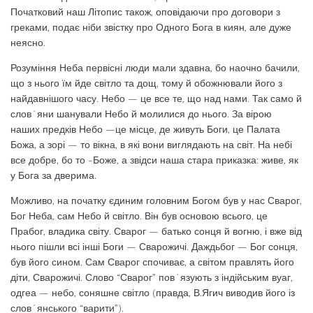
Початковий наш Літопис також, оповідаючи про договори з
греками, подає ніби звістку про Одного Бога в киян, але дуже
неясно.
Розуміння Неба первісні люди мали здавна, бо наочно бачили,
що з нього їм йде світло та дощ, тому й обожнювали його з
найдавнішого часу. Небо — це все те, що над нами. Так само й
слов´яни шанували Небо й молилися до нього. За вірою
наших предків Небо —це місце, де живуть Боги, це Палата
Божа, а зорі — то вікна, в які вони виглядають на світ. На небі
все добре, бо то -Боже, а звідси наша стара приказка: живе, як
у Бога за дверима.
Можливо, на початку єдиним головним Богом був у нас Сварог,
Бог Неба, сам Небо й світло. Він був основою всього, це
Прабог, владика світу. Сварог — батько сонця й вогню, і вже від
нього пішли всі інші Боги — Сварожичі. Даждьбог — Бог сонця,
був його сином. Сам Сварог спочиває, а світом правлять його
діти, Сварожичі. Слово “Сварог” пов´язують з індійським вуаг,
одгеа — небо, соняшне світло (правда, В.Ягич виводив його із
слов´янського “варити”).