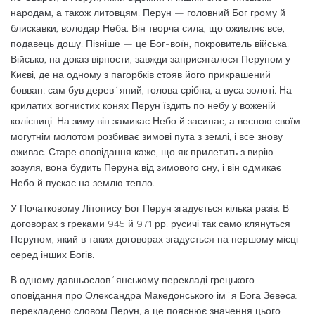
народам, а також литовцям. Перун — головний Бог грому й
блискавки, володар Неба. Він творча сила, що оживляє все,
подавець дошу. Пізніше — це Бог-воїн, покровитель війська.
Військо, на доказ вірности, завжди заприсягалося Перуном у
Києві, де на одному з пагорбків стояв його прикрашений
бовван: сам був дерев´яний, голова срібна, а вуса золоті. На
крилатих вогнистих конях Перун їздить по небу у воженій
колісниці. На зиму він замикає Небо й засинає, а весною своїм
могутнім молотом розбиває зимові пута з землі, і все знову
оживає. Старе оповідання каже, що як прилетить з вирію
зозуля, вона будить Перуна від зимового сну, і він одмикає
Небо й пускає на землю тепло.
У Початковому Літопису Бог Перун згадується кілька разів. В
договорах з греками 945 й 971 рр. русичі так само клянуться
Перуном, який в таких договорах згадується на першому місці
серед інших Богів.
В одному давньослов´янському перекладі грецького
оповідання про Олександра Македонського ім´я Бога Зевеса,
перекладено словом Перун, а це пояснює значення цього