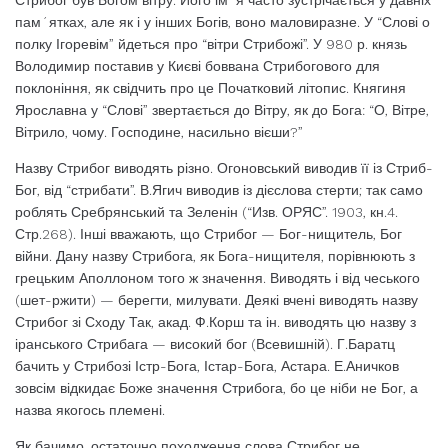
Стрибог був Богом вітру. Його ім´я часто зустрічається у давніх
пам´ятках, але як і у інших Богів, воно маловиразне. У “Слові о
полку Ігоревім” йдеться про “вітри Стрибожі”. У 980 р. князь
Володимир поставив у Києві боввана Стрибогового для
поклоніння, як свідчить про це Початковий літопис. Княгиня
Ярославна у “Слові” звертається до Вітру, як до Бога: “О, Вітре,
Вітрило, чому. Господине, насильно вієши?”
Назву Стрибог виводять різно. Огоновський виводив її із Стриб-
Бог, від “стрибати”. В.Ягич виводив із дієслова стерти; так само
роблять Сребрянський та Зеленін (“Изв. ОРЯС”. 1903, кн.4.
Стр.268). Інші вважають, що Стрибог — Бог-нищитель, Бог
війни. Дану назву Стрибога, як Бога-нищителя, порівнюють з
грецьким Аполлоном того ж значення. Виводять і від чеського
(шет-ржити) — берегти, милувати. Деякі вчені виводять назву
Стрибог зі Сходу Так, акад. Ф.Корш та ін. виводять цю назву з
іранського Стрибага — високий бог (Всевишній). Г.Баратц
бачить у Стрибозі Істр-Бога, Істар-Бога, Астара. Е.Аничков
зовсім відкидає Боже значення Стрибога, бо це ніби не Бог, а
назва якогось племені.
Як бачимо, остаточно походження слова Стрибог не