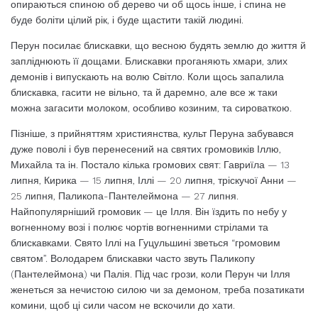
опираються спиною об дерево чи об щось інше, і спина не
буде боліти цілий рік, і буде щастити такій людині.
Перун посилає блискавки, що весною будять землю до життя й
запліднюють її дощами. Блискавки проганяють хмари, злих
демонів і випускають на волю Світло. Коли щось запалила
блискавка, гасити не вільно, та й даремно, але все ж таки
можна загасити молоком, особливо козиним, та сироваткою.
Пізніше, з прийняттям християнства, культ Перуна забувався
дуже поволі і був перенесений на святих громовиків Іллю,
Михайла та ін. Постало кілька громових свят: Гавриїла — 13
липня, Кирика — 15 липня, Іллі — 20 липня, тріскучої Анни —
25 липня, Паликопа-Пантелеймона — 27 липня.
Найпопулярніший громовик — це Ілля. Він їздить по небу у
вогненному возі і полює чортів вогненними стрілами та
блискавками. Свято Іллі на Гуцульшині зветься “громовим
святом”. Володарем блискавки часто звуть Паликопу
(Пантелеймона) чи Палія. Під час грози, коли Перун чи Ілля
женеться за нечистою силою чи за демоном, треба позатикати
комини, щоб ці сили часом не вскочили до хати.