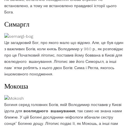
встановлено, а тому не встановлено правдивої історії цього
Бога.
Симаргл
Це загадковий Бог, про якого мало що відомо. Але, це був один
з важливих Богів, коли князь Володимир у 980 р., як розповідає
про це Початковий літопис, поставив йому боввана в Києві для
вселюдного вшанування. Літопис зве його Симорьгл, а інші
пам´ятки роблять з нього двох Богів: Сима і Регла, якогось
іншомовного походження.
Мокоша
Богиня серед головних Богів, якій Володимир поставив у Києві
ідола для
вселюдного вшанування
, так само не знана нами
ближче. У цій Богині дослідники-міфологи вбачали сестру
сонця” Богиню дощу. Літопис подає її, як Мокошь, а інші пам