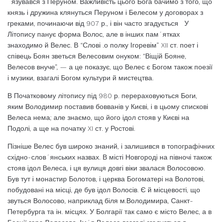
´язувався з Перуном. Важливість цього Бога бачимо з того, що
князь і дружина клянуться Перуном і Белесом у договорах з
греками, починаючи від 907 р., і він часто згадується У
Літопису панує форма Волос, але в інших пам´ятках
знаходимо й Велес. В “Слові .о полку Ігоревім” XII ст. поет і
співець Боян зветься Велесовим онуком: “Віщій Бояне,
Велесов внуче”, — а це показує, що Велес є Богом також поезії
і музики, взагалі Богом культури й мистецтва.
В Початковому літопису під 980 р. перераховуються Боги,
яким Володимир поставив бовванів у Києві, і в цьому спискові
Велеса нема; але знаємо, що його ідол стояв у Києві на
Подолі, а ще на початку XI ст. у Ростові.
Пізніше Велес був широко знаний, і залишився в топографічних
східно-слов´янських назвах. В місті Новгороді на півночі також
стояв ідол Велеса, і ця вулиця довгі віки звалася Волосовою.
Був тут і монастир Болотов, і церква Богоматері на Волотові,
побудовані на місці, де був ідол Волосів. Є й місцевості, що
звуться Волосово, наприклад біля м.Володимира, Санкт-
Петербурга та ін. місцях. У Болгарії так само є місто Велес, а в