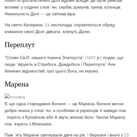
поняття фаталістичної Долі відоме всюди, де були римські
впливи: у східних слов´ян, сербів, румунів, греків, іспанців.
Неминучість Долі — це світова віра.
На свято Катерини, 24 листопада, справляється обряд
кликання своєї Долі: дівчата кличуть Долю.
Переплут
“Слово Св.О. нашого Іоанна Златоуста” (1407 р.) подає, що
люди “вірують в Стрибога, Даждьбога і Переплута”. Але
ближчих відомостей, про цього Бога, не маємо.
Марена
Є ще одна стародавня Богиня — це Марена, Богиня весни,
добре знана у слов´ян, а особливо в українців. їі завжди пов
´язують з Купайлом або й звуть жінкою його. Часом Марену
пов´язують з Мокошею.
Пам´ять Марени святкували двічі на рік: 1 березня і вночі з 23