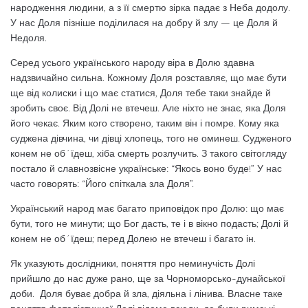
народження людини, а з її смертю зірка падає з Неба додолу.
У нас Доля пізніше поділилася на добру й злу — це Доля й
Недоля.
Серед усього українського народу віра в Долю здавна
надзвичайно сильна. Кожному Доля розставляє, що має бути
ще від колиски і що має статися, Доля тебе таки знайде й
зробить своє. Від Долі не втечеш. Але ніхто не знає, яка Доля
його чекає. Яким кого створено, таким він і помре. Кому яка
суджена дівчина, чи дівці хлопець, того не оминеш. Судженого
конем не об´їдеш, хіба смерть розлучить. З такого світогляду
постало й славнозвісне українське: “Якось воно буде!” У нас
часто говорять: “Його спіткала зла Доля”.
Український народ має багато приповідок про Долю: що має
бути, того не минути; що Бог дасть, те і в вікно подасть; Долі й
конем не об´їдеш; перед Долею не втечеш і багато ін.
Як указують дослідники, поняття про неминучість Долі
прийшло до нас дуже рано, ще за Чорноморсько-дунайської
доби. Доля буває добра й зла, діяльна і лінива. Власне таке