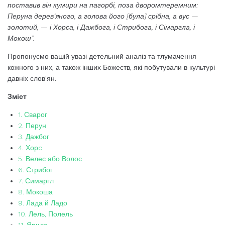
поставив він кумири на пагорбі, поза дворомтеремним:
Перуна дерев’яного, а голова його [була] срібна, а вус —
золотий, — і Хорса, і Дажбога, і Стрибога, і Сімаргла, і
Мокош”.
Пропонуємо вашій увазі детельний аналіз та тлумачення
кожного з них, а також інших Божеств, які побутували в культурі
давніх слов’ян.
Зміст
1. Сварог
2. Перун
3. Дажбог
4. Хорc
5. Велес або Волос
6. Стрибог
7. Симаргл
8. Мокоша
9. Лада й Ладо
10. Лель, Полель