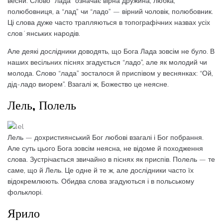
весни. Слово “лада” означає вірна дружина, любка,
полюбовниця, а “лад” чи “ладо” — вірний чоловік, полюбовник.
Ці слова дуже часто трапляються в топографічних назвах усіх
слов´янських народів.
Але деякі дослідники доводять, що Бога Лада зовсім не було. В
наших весільних піснях згадується “ладо”, але як молодий чи
молода. Слово “лада” зосталося й приспівом у веснянках: “Ой,
дід-ладо виорем”. Взагалі ж, Божество це неясне.
Лель, Полель
Лель — дохристиянський Бог любові взагалі і Бог побрання.
Але суть цього Бога зовсім неясна, не відоме й походження
слова. Зустрічається звичайно в піснях як приспів. Полель — те
саме, що й Лель. Це одне й те ж, але дослідники часто їх
відокремлюють. Обидва слова згадуються і в польському
фольклорі.
Ярило