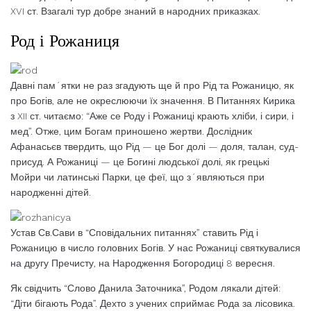
XVI ст. Взагалі тур добре знаний в народних приказках.
Род і Рожаниця
Давні пам´ятки не раз згадують ще й про Рід та Рожаницю, як
про Богів, але не окреслюючи їх значення. В Питаннях Кирика
з XII ст. читаємо: “Аже се Роду і Рожаниці крають хліби, і сири, і
мед”. Отже, цим Богам приношено жертви. Дослідник
Афанасьєв твердить, що Рід — це Бог долі — доля, талан, суд-
присуд. А Рожаниці — це Богині людської долі, як грецькі
Мойри чи латинські Парки, це феї, що з´являються при
народженні дітей.
Устав Св.Сави в “Сповідальних питаннях” ставить Рід і
Рожаницю в число головних Богів. У нас Рожаниці святкувалися
на другу Пречисту, на Народження Богородиці 8 вересня.
Як свідчить “Слово Данила Заточника”, Родом лякали дітей:
“Діти бігають Рода”. Дехто з учених сприймає Рода за лісовика.