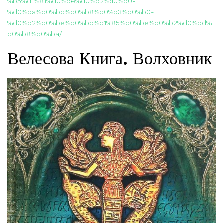
%b5%d1%81%d0%be%d0%b2%d0%b0-
%d0%ba%d0%bd%d0%b8%d0%b3%d0%b0-
%d0%b2%d0%be%d0%bb%d1%85%d0%be%d0%b2%d0%bd%
d0%b8%d0%ba/
Велесова Книга. Волховник