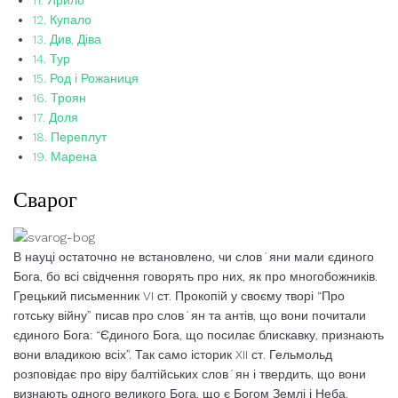
11. Ярило
12. Купало
13. Див, Діва
14. Тур
15. Род і Рожаниця
16. Троян
17. Доля
18. Переплут
19. Марена
Сварог
В науці остаточно не встановлено, чи слов´яни мали єдиного
Бога, бо всі свідчення говорять про них, як про многобожників.
Грецький письменник VI ст. Прокопій у своєму творі “Про
готську війну” писав про слов´ян та антів, що вони почитали
єдиного Бога: “Єдиного Бога, що посилає блискавку, признають
вони владикою всіх”. Так само історик XII ст. Гельмольд
розповідає про віру балтійських слов´ян і твердить, що вони
визнають одного великого Бога, що є Богом Землі і Неба.