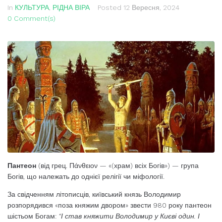
In
КУЛЬТУРА
,
РІДНА ВІРА
Posted
12 Вересня, 2024
0 Comment(s)
Пантеон
(від грец. Πάνθειον — «(храм) всіх Богів») — група
Богів, що належать до однієї релігії чи міфології.
За свідченням літописців, київський князь Володимир
розпорядився «поза княжим двором» звести 980 року пантеон
шіс­тьом Богам:
“І став княжити Володимир у Києві один. І