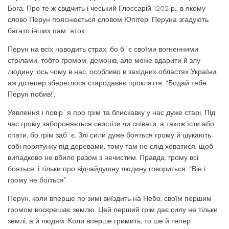
Бога. Про те ж свідчить і чеський Глоссарій 1202 р., в якому
слово Перун пояснюється словом Юпітер. Перуна згадують
багато інших пам´яток.
Перун на всіх наводить страх, бо б´є своїми вогненними
стрілами, тобто громом, демонів, але може вдарити й злу
людину, ось чому в нас, особливо в західних областях України,
аж дотепер збереглося стародавнє прокляття: “Бодай тебе
Перун побив!”.
Уявлення і повір´я про грім та блискавку у нас дуже старі. Під
час грому забороняється свистіти чи співати, а також їсти або
спати, бо грім заб´є. Злі сили дуже бояться грому й шукають
собі порятунку під деревами, тому там не слід ховатися, щоб
випадково не вбило разом з нечистим. Правда, грому всі
бояться, і тільки про відчайдушну людину говориться: “Він і
грому не боїться”.
Перун, коли вперше по зимі виїздить на Небо, своїм першим
громом воскрешає землю. Цей перший грім дає силу не тільки
землі, а й людям. Коли вперше гримить, то ше й тепер