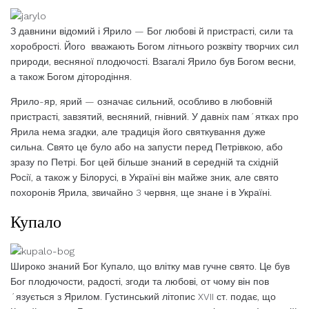
З давнини відомий і Ярило — Бог любові й пристрасті, сили та
хоробрості. Його вважають Богом літнього розквіту творчих сил
природи, весняної плодючості. Взагалі Ярило був Богом весни,
а також Богом дітородіння.
Ярило-яр, ярий — означає сильний, особливо в любовній
пристрасті, завзятий, весняний, гнівний. У давніх пам´ятках про
Ярила нема згадки, але традиція його святкування дуже
сильна. Свято це було або на запусти перед Петрівкою, або
зразу по Петрі. Бог цей більше знаний в середній та східній
Росії, а також у Білорусі, в Україні він майже зник, але свято
похоронів Ярила, звичайно 3 червня, ще знане і в Україні.
Купало
Широко знаний Бог Купало, що влітку мав гучне свято. Це був
Бог плодючости, радості, згоди та любові, от чому він пов
´язується з Ярилом. Густинський літопис XVII ст. подає, що