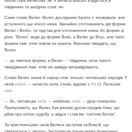
Боснії гора Велесова. Ім´я Велеса взагалі згадується в
південних та західних слов´ян.
Саме слово Велес-Волос дослідники багато з´ясовували, але
усталеного ще нічого нема. Звичайно ототожнюють дві форми:
Велес і Волос, та підстав для ототожнення нема, бо форми ці
різні. “Волос” веде до форми Влас, а Велес до Вльс, але такої
форми пам´ятки зовсім не знають. Мансика твердить, що
Волос
— це північна форма, а Велес — південна, хоча такого
твердження пам´ятки не завжди виправдовують.
Слово Велес знане й серед слов´янсько-литовських народів. У
чехів veles — нечиста сила, слово, відоме з XIV ст. Латиське
veis
— біс, литовське velis — небіжчик, vele — душі померлих.
Припускають, що Велес був раніше духом предків тому, що
дбав про хатню худобу, а звідси і став він “скотнім Богом”.
За християнських часів Велеса заступив св.Власій, що
святкується 11 лютого. Заступив не тільки через фонетичну