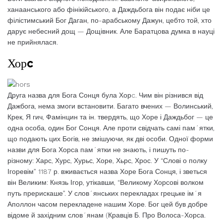
ханаанського або фінікійського, а Даждьбога він подає ніби це
філістимський Бог Даган, по-арабському Дажун, цебто той, хто
дарує небесний дощ — Дощівник. Але Баратцова думка в науці
не прийнялася.
Хорc
Друга назва для Бога Сонця була Хорc. Чим він різнився від
Дажбога, нема змоги встановити. Багато вчених — Волинський,
Крек, Я гич, Фамінцин та ін. твердять, що Хоре і Даждьбог — це
одна особа, один Бог Сонця. Але проти свідчать самі пам´ятки,
що подають цих Богів, не змішуючи, як дві особи. Одної форми
назви для Бога Хорса пам´ятки не знають, і пишуть по-
різному: Харс, Хурс, Хурьс, Хоре, Хьрс, Хрос. У “Слові о полку
Ігоревім” 1187 р. вживається назва Хоре Бога Сонця, і зветься
він Великим: Князь Ігор, утікавши, “Великому Хорсові волком
путь прерискаше”. У слов´янських перекладах грецьке ім´я
Аполлон часом перекладене нашим Хоре. Бог цей був добре
відоме й західним слов´янам (Кравців Б. Про Волоса-Хорса.