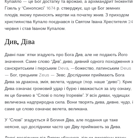
Купайло — це Бог достатку та врожаю, а архімандрит Інокентій
Гізель у “Синопсисі” 1674 р. стверджує, що це Бог земних
плодів, якому приносять жертви на початку жнив. З приходом
християнства Купало поєднався із Святом Івана Хрестителя 24
червня і став Іваном Купалом.
Див, Діва
Давні пам´ятки згадують про Бога Див, але не подають Його
значення. Саме слово “Див”, диво, дивний одного походження з
санскритським і перським Deva, —божество, латинським Deus
— Бог, грецьким Zeus — Зевс. Дослідники приймають Бога
Дива за дракона, змія, велета, чудище (пор. наше “диво”). Крик
Дива означає громовий удар і бурю і вважається за злу ознаку,
як це бачимо в “Слові о полку Ігоревім”. У всіх дивах, чудищах
величезна надприродна сила. Вони творять дива, дивне, чудо, і
саме це слово означає велета, великана.
У “Слові” згадується й Богиня Діва, але подання це таке
неясне, що дослідники часто цю Діву приймають за Дива.
Деякі дослідники під Дивом убачають тільки лиховісну птаху,