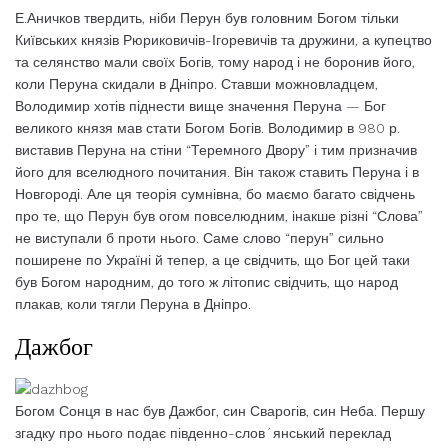
Е.Аничков твердить, ніби Перун був головним Богом тільки
Київських князів Рюриковичів-Ігоревичів та дружини, а купецтво
та селянство мали своїх Богів, тому народ і не боронив його,
коли Перуна скидали в Дніпро. Ставши можновладцем,
Володимир хотів піднести вище значення Перуна — Бог
великого князя мав стати Богом Богів. Володимир в 980 р.
виставив Перуна на стіни “Теремного Двору” і тим призначив
його для вселюдного почитания. Він також ставить Перуна і в
Новгороді. Але ця теорія сумнівна, бо маємо багато свідчень
про те, що Перун був огом повселюдним, інакше різні “Слова”
не виступали б проти нього. Саме слово “перун” сильно
поширене по Україні й тепер, а це свідчить, що Бог цей таки
був Богом народним, до того ж літопис свідчить, що народ
плакав, коли тягли Перуна в Дніпро.
Дажбог
Богом Сонця в нас був Дажбог, син Сварогів, син Неба. Першу
згадку про нього подає південно-слов´янський переклад