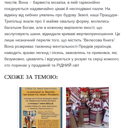
текстів. Вона – барвиста мозаїка, в якій гармонійно
поєднуються надзвичайно цікаві й несподівані пазли. На
відміну від хибних уявлень про будову Землі, наші Пращури-
Трипільці знали про її майже овальну форму, молились
багатьом Богам, але в кожному вирізняли якості, що
заслуговують шани, відкидали криваві жертвоприношення. Це
лише незначний перелік того, що містить “Велесова Книга”.
Вона розкриває таємниці ментальності Предків українців,
наводить зразки легенд і пісень, замовлянь та примовок, які,
безумовно, цікавлять і відгукуються у розумі та серці кожного,
хто поринає у прадавній та РІДНИЙ світ
СХОЖЕ ЗА ТЕМОЮ: