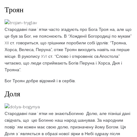
Троян
Стародавні пам´ятки часто згадують про Бога Троя на, але що
це був за Бог, не пояснюють. В “Хожденії Богородиці по мукам”
XII ст. говориться, що грішники поробили собі ідолів: “Трояна,
Хорса, Велеса, Перуна”, отже Троян виходить навіть на перше
місце. В рукопису XVI ст. “Слово і откровеніє св.Апостола”
читаємо, що люди сприймають Богів Перуна і Хорса, Дня і
Трояна”.
Бог Троян добре відомий і в сербів.
Доля
Стародавні пам´ятки не знаютьБогиню Долю, але пізніші дані
свідчать, що цю Богиню наш народ шанував. За народним
повір´ям кожен має свою долю, призначену йому Богом. Ця
Доля з´являється в образі нової зірки в Небі одразу після