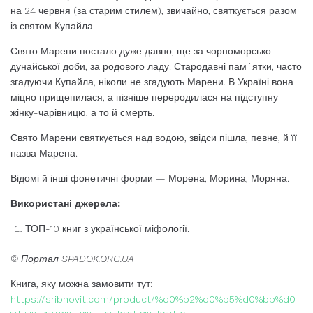
на 24 червня (за старим стилем), звичайно, святкується разом
із святом Купайла.
Свято Марени постало дуже давно, ще за чорноморсько-
дунайської доби, за родового ладу. Стародавні пам´ятки, часто
згадуючи Купайла, ніколи не згадують Марени. В Україні вона
міцно прищепилася, а пізніше переродилася на підступну
жінку-чарівницю, а то й смерть.
Свято Марени святкується над водою, звідси пішла, певне, й її
назва Марена.
Відомі й інші фонетичні форми — Морена, Морина, Моряна.
Використані джерела:
ТОП-10 книг з української міфології.
© Портал SPADOK.ORG.UA
Книга, яку можна замовити тут:
https://sribnovit.com/product/%d0%b2%d0%b5%d0%bb%d0