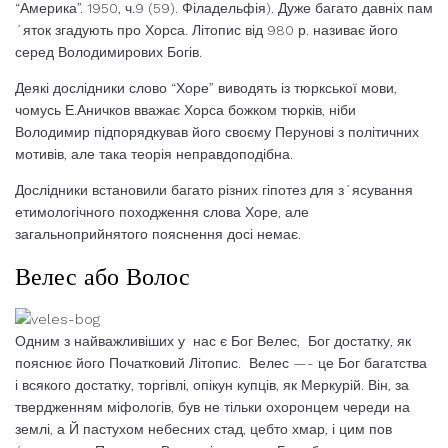
“Америка”. 1950, ч.9 (59). Філадельфія). Дуже багато давніх пам
´яток згадують про Хорса. Літопис від 980 р. називає його
серед Володимирових Богів.
Деякі дослідники слово “Хоре” виводять із тюркської мови,
чомусь Е.Аничков вважає Хорса божком тюрків, ніби
Володимир підпорядкував його своєму Перунові з політичних
мотивів, але така теорія неправдоподібна.
Дослідники встановили багато різних гіпотез для з´ясування
етимологічного походження слова Хоре, але
загальноприйнятого пояснення досі немає.
Велес або Волос
Одним з найважливіших у нас є Бог Велес, Бог достатку, як
пояснює його Початковий Літопис. Велес —- це Бог багатства
і всякого достатку, торгівлі, опікун купців, як Меркурій. Він, за
твердженням міфологів, був не тільки охоронцем череди на
землі, а Й пастухом небесних стад, цебто хмар, і цим пов