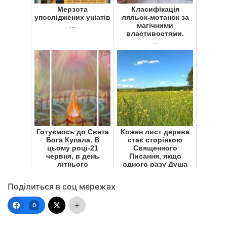
Мерзота
Класифікація
упосліджених уніатів
ляльок-мотанок за
...
магічними
властивостями.
...
Готуємось до Свята
Кожен лист дерева
Бога Купала. В
стає сторінкою
цьому році-21
Священного
червня, в день
Писання, якщо
літнього
одного разу Душа
сонцестояння
навчилася читати
...
...
Поділиться в соц мережах
0