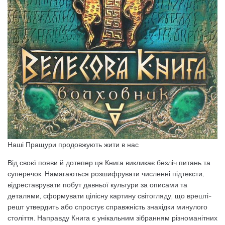
Наші Пращури продовжують жити в нас
Від своєї появи й дотепер ця Книга викликає безліч питань та
суперечок. Намагаються розшифрувати численні підтексти,
відреставрувати побут давньої культури за описами та
деталями, сформувати цілісну картину світогляду, що врешті-
решт утвердить або спростує справжність знахідки минулого
століття. Направду Книга є унікальним зібранням різноманітних