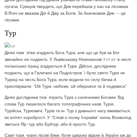
пугача. Сумцов твердить, що Див перейшов у нас на лісовика.
В.Ягич не вважав Дія й Діву за Богів. За Аничковим Див — це
лісовик.
Тур
Деякі пам´ятки згадують Бога Тура, але що це був за Бог
звичайно не подають. У Львівському Номоканові XVII ст. в числі
поганських ігрищ згадуються й Тури. Дійсно, дослідники
подають, що в Галичині на Подністров´ї було свято Тури чи
Туриці на честь Бога Тура, коли водили по селу бичка й
приспівували: “Ой Туре, небоже, ой обернися та й подивися”.
Деякі дослідники пов´язують Тура з сонячними Богами. Від
слова Тур лишилося багато топографічних назв: Турія,
Турійськ, Турковичі, Турів та ін. Тур з давнього часу вживається,
як епітет хоробрості. У “Слові о полку Ігоревім” князь Всеволод
зветься Яр-тур або Буйтур, або й просто Тур.
Самі тури, чорні лісові бики, були широко відомі в Україні аж до