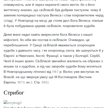
співзвучність, але й через перипетії свого життя, бо з його
життєпису знаємо, що св.Власій був добрим пастухом, чому й
замінив попередньо пастуха Велеса і став покровителем черід
(стад). У Новгороді на місці, де стояв ідол Бога Велеса, пізніше
й була побудована церква св.Власія, покровителя худоби.
Деякі вчені ладні навіть викреслити Бога Велеса з нашої
міфології, бо ніби він постав із св.Власія. Очевидно, це
перебільшення. У Греції св.Власій вважається охоронцем
худоби з давнього часу, і як охоронець скота, він шанується й у
Європі: в Німеччині, Англії, Франції, а також у Болгарії, Сербії,
Чехії й інших краях. Св.Власія звичайно малюють на образах з
кіньми та з худобою, а під час хвороби худоби йому моляться.
В Новгородському літописі від 1187 р. Волос уже виступає як
Власій, на що звернув увагу ще М.Костомаров (Вестник
Европы. 1873, кн.2. Стр. 585).
Стрибог