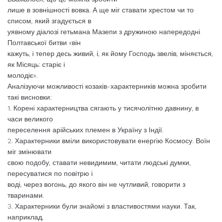
лише в зовнішності вовка. А ще міг ставати хрестом чи то
списом, який згадується в
уявному діалозі гетьмана Мазепи з дружиною напередодні
Полтавської битви «він
кажуть, і тепер десь живий, і, як йому Господь звелів, міняється,
як Місяць: старіє і
молодіє».
Аналізуючи можливості козаків-характерників можна зробити
такі висновки:
1. Корені характерництва сягають у тисячолітню давнину, в
часи великого
переселення арійських племен в Україну з Індії.
2. Характерники вміли використовувати енергію Космосу. Воїн
міг змінювати
свою подобу, ставати невидимим, читати людські думки,
пересуватися по повітрю і
воді, через вогонь, до якого він не чутливий, говорити з
тваринами.
3. Характерники були знайомі з властивостями науки. Так,
наприклад,