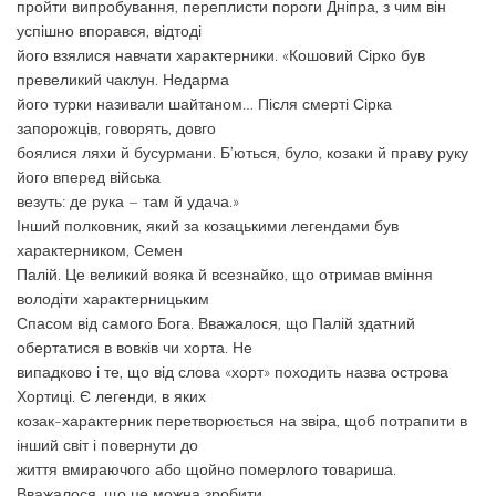
пройти випробування, переплисти пороги Дніпра, з чим він
успішно впорався, відтоді
його взялися навчати характерники. «Кошовий Сірко був
превеликий чаклун. Недарма
його турки називали шайтаном… Після смерті Сірка
запорожців, говорять, довго
боялися ляхи й бусурмани. Б’ються, було, козаки й праву руку
його вперед війська
везуть: де рука – там й удача.»
Інший полковник, який за козацькими легендами був
характерником, Семен
Палій. Це великий вояка й всезнайко, що отримав вміння
володіти характерницьким
Спасом від самого Бога. Вважалося, що Палій здатний
обертатися в вовків чи хорта. Не
випадково і те, що від слова «хорт» походить назва острова
Хортиці. Є легенди, в яких
козак-характерник перетворюється на звіра, щоб потрапити в
інший світ і повернути до
життя вмираючого або щойно померлого товариша.
Вважалося, що це можна зробити