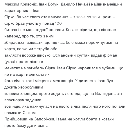
Максим Кривоніс, Іван Богун, Данило Нечай і найвизначніший
характерник – Іван
Сірко. За час свого отаманування – з 1659 по 1680 роки –
Сірко брав участь у понад 100
битвах і не мав жодної поразки. Козаки вірили, що він знає
наперед про те, хто з ним
збирається воювати, що під час бою може перекинутися на
хорта, вовка чи яструба або
заклясти вороже військо. Османський султан видав фірман
(указ) про моління в
мечетях на загибель Сірка. Іван Сірко народився з зубами, що
не на жарт налякало як
його сім’ю, так і місцевих мешканців. У дитинстві Іван був
досить хворобливим і
млявим хлопцем, проте ходить легенда, що на Великдень він
власноруч задушив
вовчицю, яка накинулася на нього в лісі, після чого його почали
називати Сірком.
Прийшовши на Запоріжжя, Івана не хотіли брати в козаки,
проте йому дали шанс