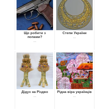
Що робити з
Cтепи України
попами?
...
...
Дідух на Різдво
Рідна віра українців
...
...