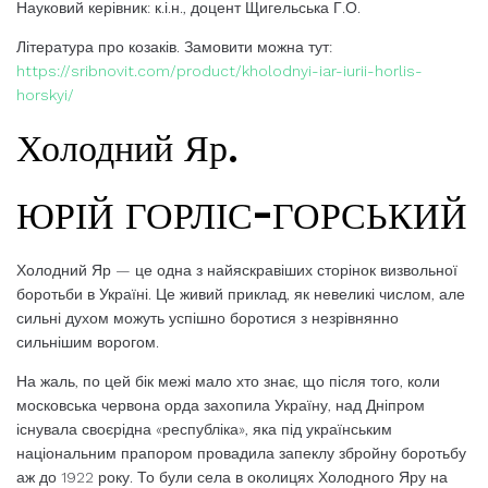
Науковий керівник: к.і.н., доцент Щигельська Г.О.
Література про козаків. Замовити можна тут:
https://sribnovit.com/product/kholodnyi-iar-iurii-horlis-
horskyi/
Холодний Яр.
ЮРІЙ ГОРЛІС-ГОРСЬКИЙ
Холодний Яр — це одна з найяскравіших сторінок визвольної
боротьби в Україні. Це живий приклад, як невеликі числом, але
сильні духом можуть успішно боротися з незрівнянно
сильнішим ворогом.
На жаль, по цей бік межі мало хто знає, що після того, коли
московська червона орда захопила Україну, над Дніпром
існувала своєрідна «республіка», яка під українським
національним прапором провадила запеклу збройну боротьбу
аж до 1922 року. То були села в околицях Холодного Яру на