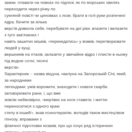
замки, плавати на човнах по підлозі, як по морських хвилях,
переходити через річку по
сукняній повсті чи циновках з лози, брати в голі руки розпечені
ядра, бачити за кілька
верств довкола себе, перебувати на дні ріки, влазити і вилазити
з туго зав’язаних і
навіть зашитих мішків, «перекидатись» у вовків, перетворювати
людей у кущі,
вершників на птахів, залазити у звичайне відро і плисти в ньому
під водою сотні, тисячі
верств».
Характерник – назва віщуна, чаклуна на Запорозькій Січі, який,
за народними
легендами, умів ворожити, знаходити і ховати скарби,
заговорювати рани, і, що вже
зовсім неймовірно, «мертвих на ноги ставити, і миттю
переноситися з одного краю
степу в інший!», знав психотерапію, володів також мистецтвом
гіпнозу, вправами з
фізичної підготовки козаків, про що існує ряд історичних
свідчень очевидців та