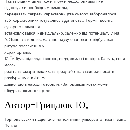
Навіть рідним дітям, коли ті були недостойними і не
відповідали необхідним вимогам,
передавати секрети характерництва суворо заборонялося.
8. У характерники готувались з дитинства. Термін досить
суворого навчання
встановлювався індивідуально, залежно від потенціалу учня.
9. Якщо вчитель вважав, що науку опановано, відбувався
ритуал посвячення у
характерники.
10. Їм були підвладні вогонь, вода, земля і повітря. Кажуть, вони
могли
розігнати хмари, викликати грозу або, навпаки, заспокоїти
розбурхану стихію. Не
дивно, що в народі говорили: «Запорізький козак може
обдурити самого чорта»!
Автор-Грицаюк Ю.
Тернопільський національний технічний університет імені Івана
Пулюя