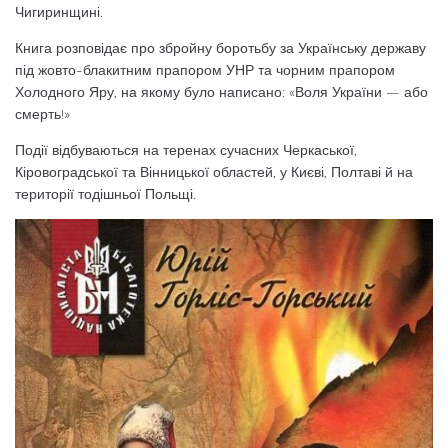
Чигиринщині.
Книга розповідає про збройну боротьбу за Українську державу
під жовто-блакитним прапором УНР та чорним прапором
Холодного Яру, на якому було написано: «Воля України — або
смерть!»
Події відбуваються на теренах сучасних Черкаської,
Кіровоградської та Вінницької областей, у Києві, Полтаві й на
території тодішньої Польщі.