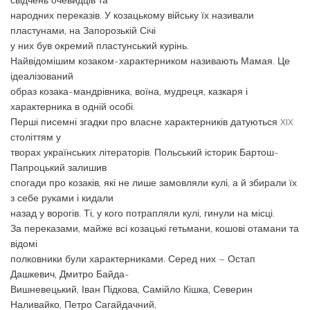
народних переказів. У козацькому війську їх називали
пластунами, на Запорозькій Січі
у них був окремий пластунський курінь.
Найвідомішим козаком-характерником називають Мамая. Це
ідеалізований
образ козака-мандрівника, воїна, мудреця, казкаря і
характерника в одній особі.
Перші писемні згадки про власне характерників датуються XIX
століттям у
творах українських літераторів. Польський історик Бартош-
Папроцький залишив
спогади про козаків, які не лише замовляли кулі, а й збирали їх
з себе руками і кидали
назад у ворогів. Ті, у кого потрапляли кулі, гинули на місці.
За переказами, майже всі козацькі гетьмани, кошові отамани та
відомі
полковники були характерниками. Серед них – Остап
Дашкевич, Дмитро Байда-
Вишневецький, Іван Підкова, Самійло Кішка, Северин
Наливайко, Петро Сагайдачний,