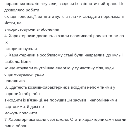
поранених козаків лікували, вводячи їх в гіпнотичний транс. Це
дозволяло робити
складні операції: витягати кулю з тіла чи складати переламані
кістки, не
використовуючи знеболення.
4. Характерники досконало знали властивості рослин та вміло
їх
використовували.
5. Характерники в особливому стані були невразливі до куль і
шабель. Вони
концентрували внутрішню енергію у ту частину тіла, куди
спрямовувався удар
нападника.
6. Здатність козаків-характерників входити непомітними у
ворожий табір або
виходити із в’язниці, не порушивши засувів і непоміченими
вартовими, й досі не
можуть пояснити.
7. Характерники мали свої школи. Стати характерниками могли
лише обрані.