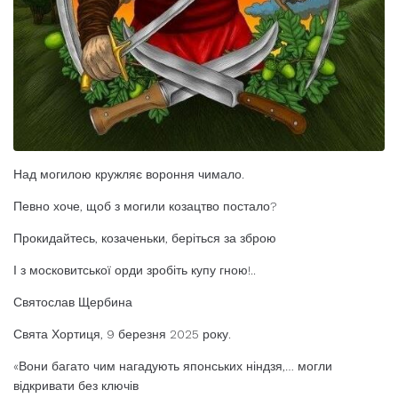
Над могилою кружляє вороння чимало.
Певно хоче, щоб з могили козацтво постало?
Прокидайтесь, козаченьки, беріться за зброю
І з
московитської орди зробіть купу гною!..
Святослав Щербина
Свята Хортиця, 9 березня 2025 року.
«Вони багато чим нагадують японських ніндзя,… могли
відкривати без ключів