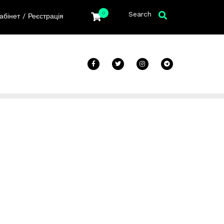
Search
0
/
абінет
Реєстрація