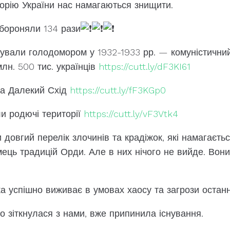
торію України нас намагаються знищити.
абороняли 134 рази
щували голодомором у 1932-1933 рр. — комуністични
лн. 500 тис. українців
https://cutt.ly/dF3KI61
на Далекий Схід
https://cutt.ly/fF3KGp0
ли родючі території
https://cutt.ly/vF3Vtk4
довгий перелік злочинів та крадіжок, які намагаєть
мець традицій Орди. Але в них нічого не вийде. Вон
яка успішно виживає в умовах хаосу та загрози останн
о зіткнулася з нами, вже припинила існування.