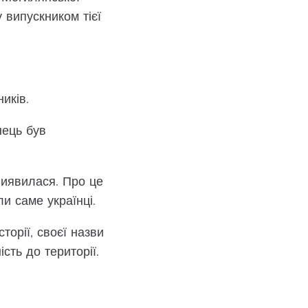
 випускником тієї
иків.
нець був
 виявилася. Про це
и саме українці.
торії, своєї назви
сть до території.