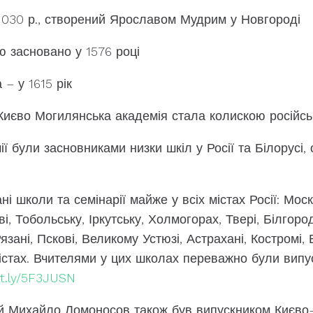
 1030 р., створений Ярославом Мудрим у Новгороді
ю засновано у 1576 році
– у 1615 рік
иєво Могилянська академія стала колискою російськ
ї були засновниками низки шкіл у Росії та Білорусі, 
і школи та семінарії майже у всіх містах Росії: Москв
, Тобольську, Іркутську, Холмогорах, Твері, Білгороді
Рязані, Пскові, Великому Устюзі, Астрахані, Костромі
містах. Вчителями у цих школах переважно були випус
tt.ly/5F3JUSN
й Михайло Ломоносов також був випускником Києво