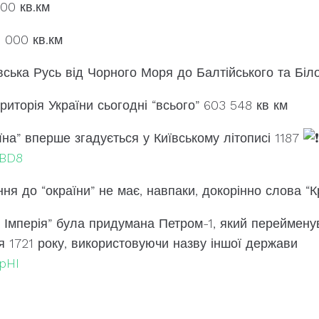
000 кв.км
0 000 кв.км
вська Русь від Чорного Моря до Балтійського та Біло
риторія України сьогодні “всього” 603 548 кв км
на” вперше згадується у Київському літописі 1187
DBD8
ня до “окраїни” не має, навпаки, докорінно слова “К
а Імперія” була придумана Петром-1, який переймен
я 1721 року, використовуючи назву іншої держави
GpHI