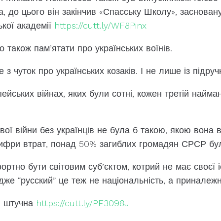
, до цього він закінчив «Спасську Школу», засновану
кої академії
https://cutt.ly/WF8Pinx
 також пам’ятати про українських воїнів.
з чуток про українських козаків. І не лише із підручн
ейських війнах, яких були сотні, кожен третій найма
тової війни без українців не була б такою, якою вона
цифри втрат, понад 50% загиблих громадян СРСР бул
ортно бути світовим суб’єктом, котрий не має своєї іс
дже “русский” це теж не національність, а приналежні
– штучна
https://cutt.ly/PF3098J