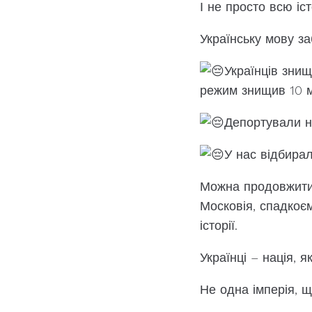
І не просто всю іс
Українську мову з
Українців зни
режим знищив 10 м
Депортували 
У нас відбира
Можна продовжити 
Московія, спадкоє
історії.
Українці – нація, 
Не одна імперія, щ