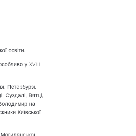
ої освіти.
особливо у XVIII
і, Петербурзі,
, Суздалі, Вятці,
, Володимир на
кники Київської
-Могилянської