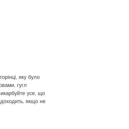
орінці, яку було
овами, гугл
викарбуйте усе, що
е доходить, якщо не