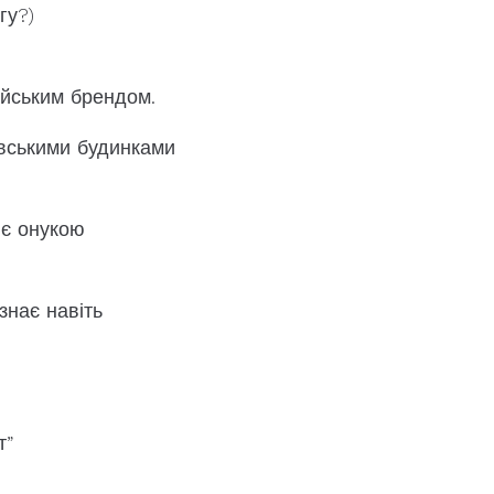
гу?)
ейським брендом.
лівськими будинками
 є онукою
знає навіть
т”