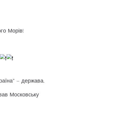
го Морів!
раїна” – держава.
ував Московську