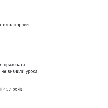
й тоталітарний
ся приховати
и не вивчили уроки
і 400 років.