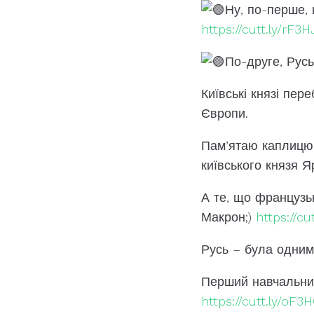
Ну, по-перше,
https://cutt.ly/rF3
По-друге, Рус
Київські князі пер
Європи.
Пам’ятаю каплицю 
київського князя Я
А те, що французь
Макрон;)
https://c
Русь – була одним 
Перший навчальний
https://cutt.ly/oF3H