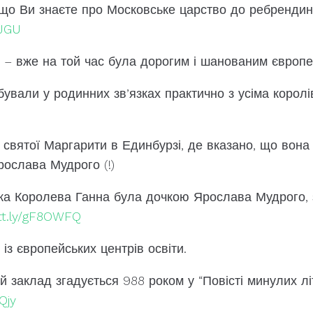
 що Ви знаєте про Московське царство до ребрендин
HJGU
ь – вже на той час була дорогим і шанованим європ
ебували у родинних зв’язках практично з усіма коро
святої Маргарити в Единбурзі, де вказано, що вона
рослава Мудрого (!)
ка Королева Ганна була дочкою Ярослава Мудрого, 
utt.ly/gF8OWFQ
із європейських центрів освіти.
 заклад згадується 988 роком у “Повісті минулих лі
Qjy