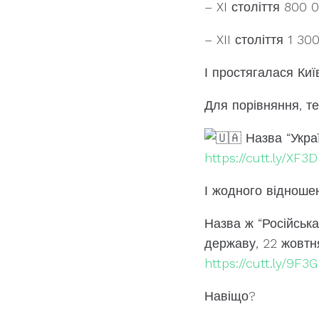
– XI століття 800 
– XII століття 1 30
І простягалася Киї
Для порівняння, те
Назва “Украї
https://cutt.ly/XF3
І жодного відношен
Назва ж “Російськ
державу, 22 жовтн
https://cutt.ly/9F3
Навіщо?