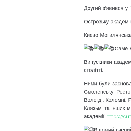
Другий з’явився у
Острозьку академі
Києво Могилянська 
Саме К
Випускники академі
столітті.
Ними були заснован
Смоленську, Ростові
Вологді, Коломні, 
Клязьмі та інших 
академії
https://cu
Відомий вчени