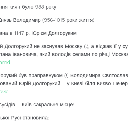
ня киян було 988 року
Князь Володимир (956-1015 роки життя)
ана в 1147 р. Юрієм Долгоруким
 Долгорукий не заснував Москву (!), а віджав її у с
пана Івановича, який володів селами по річці Москв
3Pnmd
орукий був праправнуком (!) Володимира Святослав
охований Юрій Долгорукий – у Києві біля Києво-Печер
DoGc
сусідів – Київ сакральне місце!
ької Русі становила: