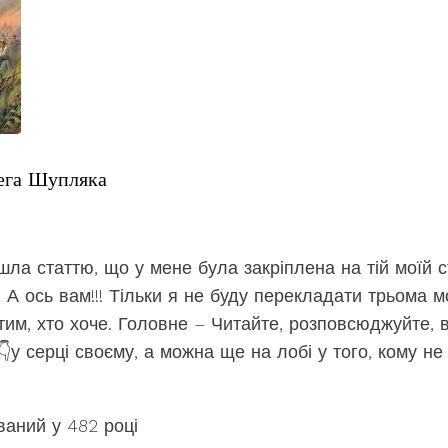
лега Шупляка
·
а статтю, що у мене була закріплена на тій моїй ст
 А ось вам!!! Тільки я не буду перекладати трьома м
тим, хто хоче. Головне – Читайте, розповсюджуйте, 
у серці своєму, а можна ще на лобі у того, кому н
ваний у 482 році