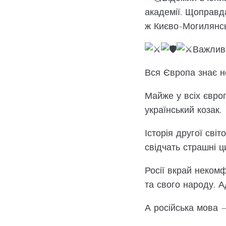
академії. Щоправда
ж Києво-Могилянсь
Важливо
Вся Європа знає не 
Майже у всіх європ
український козак.
Історія другої сві
свідчать страшні 
Росії вкрай некомф
та свого народу. А
А російська мова 