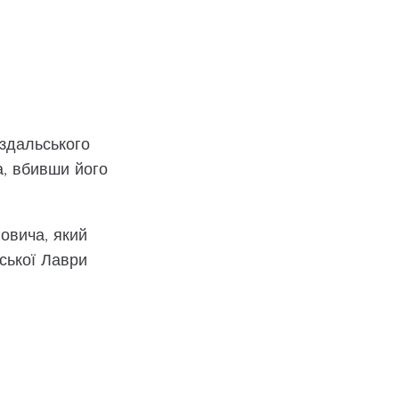
уздальського
а, вбивши його
овича, який
ської Лаври