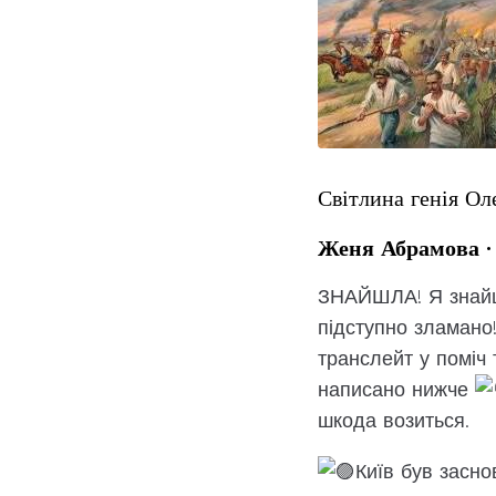
Світлина генія О
Женя Абрамова
ЗНАЙШЛА! Я знайшл
підступно зламано!
транслейт у поміч 
написано нижче
шкода возиться.
Київ був засно