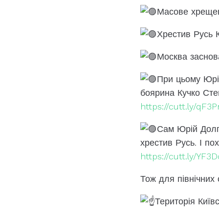
Масове хрещен
Хрестив Русь 
Москва заснов
При цьому Юрій
боярина Кучко Сте
https://cutt.ly/qF
Сам Юрій Долг
хрестив Русь. І п
https://cutt.ly/YF3
Тож для північних 
Територія Київс