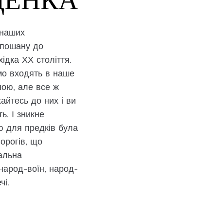
 наших
 пошану до
ідка ХХ століття.
мо входять в наше
ною, але все ж
айтесь до них і ви
ь. І зникне
ю для предків була
ворогів, що
нальна
народ-воїн, народ-
чі.