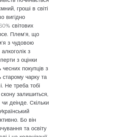
мний, гроші в світі
во вигідно
60% світових
осе. Плем’я, що
м’я з чудовою
 алкоголік з
перти з оцінки
 чесних покупців з
 старому чарку та
. Не треба тобі
 скону залишиться,
чи деінде. Скільки
Український
ктивно. Бо він
чування та освіту
лі і на колонізації