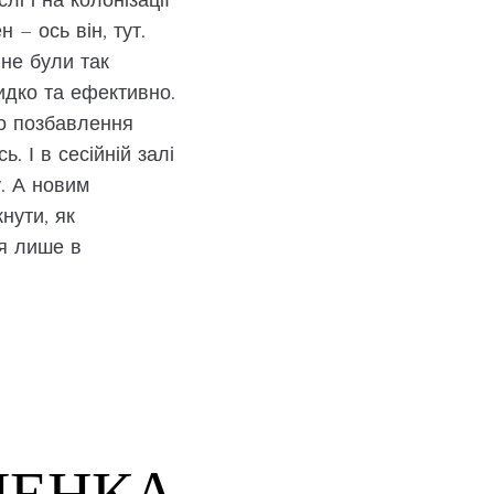
– ось він, тут.
 не були так
видко та ефективно.
ро позбавлення
. І в сесійній залі
. А новим
нути, як
ся лише в
ЦЕНКА