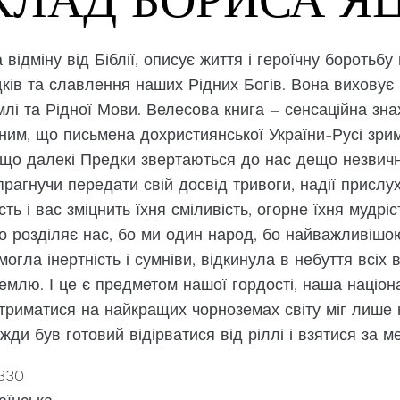
 відміну від Біблії, описує життя і героїчну боротьбу
ків та славлення наших Рідних Богів. Вона виховує
млі та Рідної Мови. Велесова книга – сенсаційна знах
ним, що письмена дохристиянської України-Русі зри
ь, що далекі Предки звертаються до нас дещо незвич
агнучи передати свій досвід тривоги, надії прислух
ть і вас зміцнить їхня сміливість, огорне їхня мудріст
що розділяє нас, бо ми один народ, бо найважливішо
могла інертність і сумніви, відкинула в небуття всіх 
землю. І це є предметом нашої гордості, наша націо
утриматися на найкращих чорноземах світу міг лише 
жди був готовий відірватися від ріллі і взятися за ме
 330