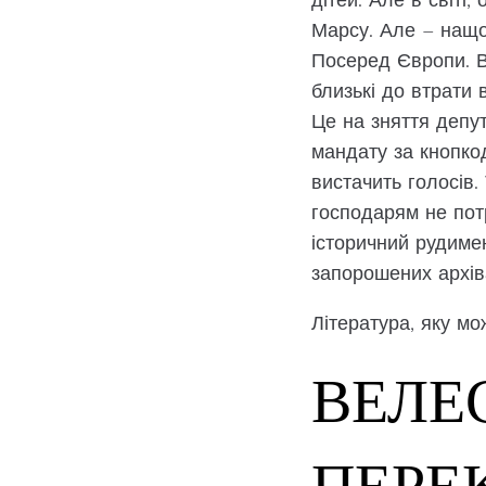
Марсу. Але – нащо
Посеред Європи. В 
близькі до втрати 
Це на зняття депут
мандату за кнопкод
вистачить голосів
господарям не потр
історичний рудиме
запорошених архіва
Література, яку мо
ВЕЛЕ
ПЕРЕ