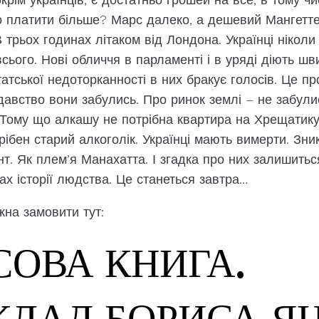
 платити більше? Марс далеко, а дешевий Мангеттен 
трьох годинах літаком від Лондона. Українці ніколи
всього. Нові обличчя в парламенті і в уряді діють ш
атської недоторканності в них бракує голосів. Це п
авство вони забулись. Про ринок землі – не забулись
. Тому що алкашу не потрібна квартира на Хрещатику
ібен старий алкоголік. Українці мають вимерти. Зник
нт. Як плем’я Манахатта. І згадка про них залишить
х історії людства. Це станеться завтра…
жна замовити тут:
СОВА КНИГА.
КЛАД БОРИСА Я