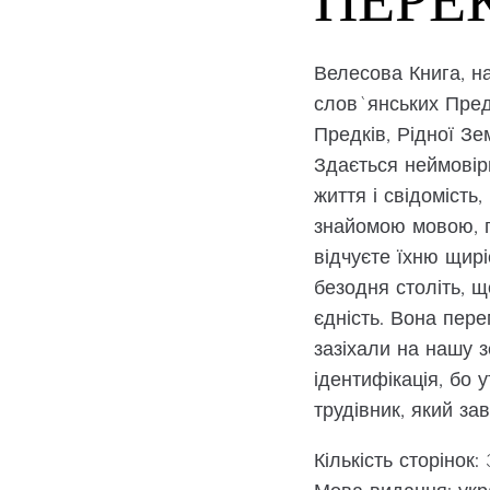
Велесова Книга, на
слов`янських Пред
Предків, Рідної Зе
Здається неймовір
життя і свідоміст
знайомою мовою, пр
відчуєте їхню щиріс
безодня століть, 
єдність. Вона пере
зазіхали на нашу 
ідентифікація, бо 
трудівник, який зав
Кількість сторінок: