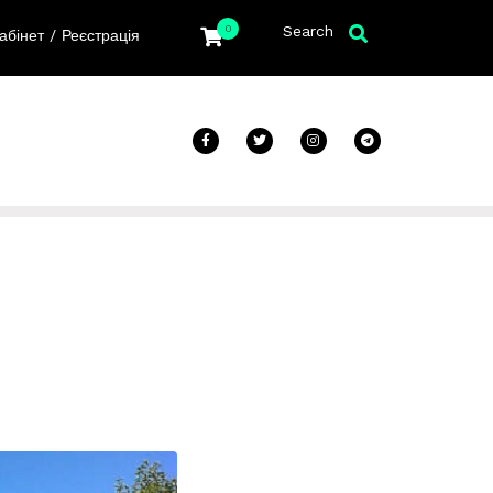
Search
0
/
абінет
Реєстрація