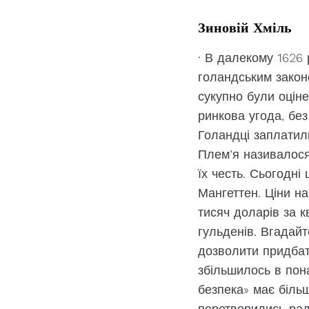
Зиновій Хміль
· В далекому 1626 
голандським законо
сукупно були оціне
ринкова угода, без
Голандці заплатили
Плем’я називалося
їх честь. Сьогодні
Мангеттен. Ціни на
тисяч доларів за к
гульденів. Вгадайт
дозволити придбат
збільшилось в пон
безпека» має більш
перетворились радш