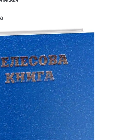
аїнська
да