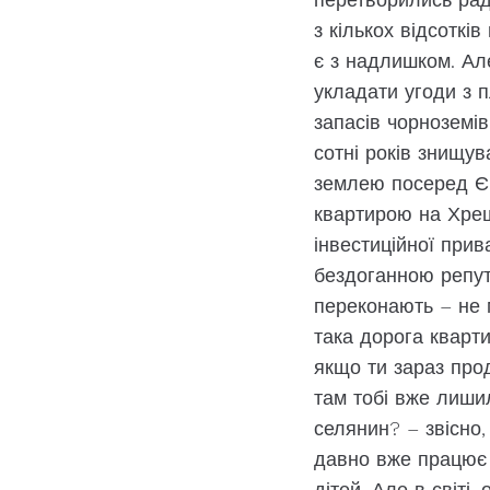
з кількох відсотків
є з надлишком. Але
укладати угоди з 
запасів чорноземів
сотні років знищу
землею посеред Євр
квартирою на Хрещ
інвестиційної прив
бездоганною репут
переконають – не 
така дорога кварти
якщо ти зараз прод
там тобі вже лиши
селянин? – звісно,
давно вже працює 
дітей. Але в світі,