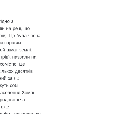
ідно з
ін на речі, що
рів). Це була чесна
и справжні.
цей шмат землі.
рів), назвали на
ухомістю. Це
ількох десятків
ний за 60
жуть собі
населення Землі
продовольча
і вже
ивість починається