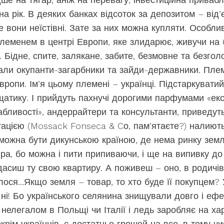
 на рік. В деяких банках відсоток за депозитом – від’є
 вони неїстівні. Зате за них можна купляти. Особли
племенем в центрі Европи, яке злидарює, живучи на 
. Бідне, спите, залякане, забите, безмовне та безгол
вали окупанти-загарбники та зайди-державники. Пле
опи. Ім’я цьому племені – українці. Підстаркуватий
атику. І прийдуть пахнучі дорогими парфумами «екс
абливості», андеррайтери та консультанти, приведуть
ацією (Mossack Fonseca & Cо, пам’ятаєте?) налиють
можна бути дикунською країною, де нема ринку землі
ра, бо можна і пити припиваючи, і ще на випивку до
асиш ту свою квартиру. А поживеш – оно, в родичів 
лося…Якщо земля – товар, то хто буде її покупцем? 
 ні! Бо українського селянина знищували довго і ефе
нелегалом в Польщі чи Італії і ледь заробляє на хар
 окрім українців, є достатньо грошей на все, в тому чис