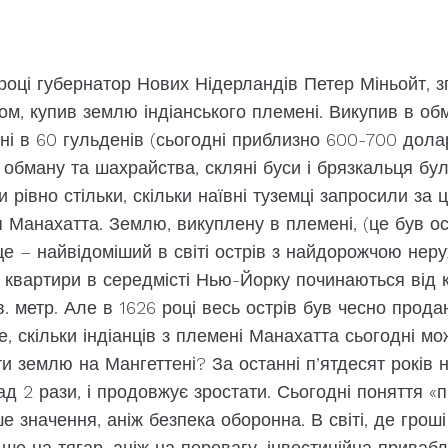
році губернатор Нових Нідерландів Петер Міньойт, зг
м, купив землю індіанського племені. Викупив в обм
ні в 60 гульденів (сьогодні приблизно 600-700 дола
 обману та шахрайства, скляні буси і брязкальця бул
 рівно стільки, скільки наївні туземці запросили за 
 Манахатта. Землю, викуплену в племені, (це був ост
 це – найвідоміший в світі острів з найдорожчою нер
 квартири в середмісті Нью-Йорку починаються від к
в. метр. Але в 1626 році весь острів був чесно прода
е, скільки індіанців з племені Манахатта сьогодні мо
и землю на Мангеттені? За останні п’ятдесят років 
ад 2 рази, і продовжує зростати. Сьогодні поняття «
е значення, аніж безпека оборонна. В світі, де грош
е на тягар, аніж на перевагу, інвестиційна привабл