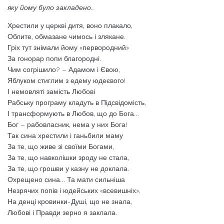
яку йому було закладено..
Хрестили у церкві дитя, воно плакало,
Облите, обмазане чимось і злякане.
Гріх тут знімали йому «первородний»
За гонорар попи благородні.
Чим согрішило? – Адамом і Євою,
Яблуком стиглим з едему юдеєвого!
І немовляті замість Любові
Рабську програму кладуть в Підсвідомість,
І трансформують в Любов, що до Бога…
Бог – рабовласник, нема у них Бога!
Так сина хрестили і ганьбили маму
За те, що живе зі своїми Богами,
За те, що навколішки зроду не стала,
За те, що грошви у казну не доклала.
Охрещено сина… Та мати сильніша
Незрячих попів і юдейських «всевишніх».
На денці кровинки-Душі, що не знала,
Любові і Правди зерно я заклала.