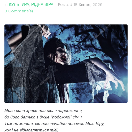
In
КУЛЬТУРА
,
РІДНА ВІРА
Posted
18 Квітня, 2026
0 Comment(s)
Мого сина хрестили після народження,
бо його батько з дуже “побожної” сім`ї.
Тим не менше, він надзвичайно поважає Мою Віру,
хоч і не відмовляється тієї,