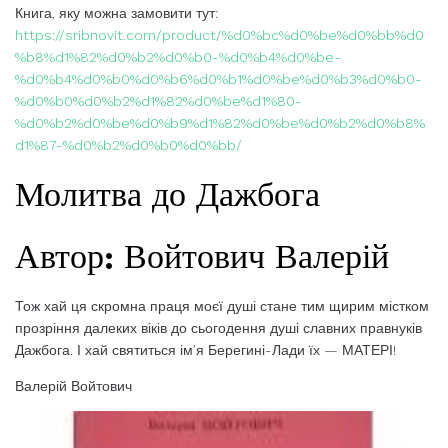
Книга, яку можна замовити тут:
https://sribnovit.com/product/%d0%bc%d0%be%d0%bb%d0
%b8%d1%82%d0%b2%d0%b0-%d0%b4%d0%be-
%d0%b4%d0%b0%d0%b6%d0%b1%d0%be%d0%b3%d0%b0-
%d0%b0%d0%b2%d1%82%d0%be%d1%80-
%d0%b2%d0%be%d0%b9%d1%82%d0%be%d0%b2%d0%b8%
d1%87-%d0%b2%d0%b0%d0%bb/
Молитва до Дажбога
Автор: Войтович Валерій
Тож хай ця скромна праця моєї душі стане тим щирим містком
прозріння далеких віків до сьогодення душі славних правнуків
Дажбога. І хай святиться ім’я Берегині-Лади їх — МАТЕРІ!
Валерій Войтович