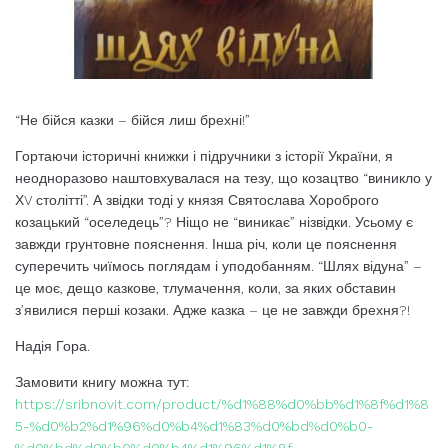
“Не бійся казки – бійся лиш брехні!”
Гортаючи історичні книжки і підручники з історії України, я
неодноразово наштовхувалася на тезу, що козацтво “виникло у
ХV столітті”. А звідки тоді у князя Святослава Хороброго
козацький “оселедець”? Ніщо не “виникає” нізвідки. Усьому є
завжди грунтовне пояснення. Інша річ, коли це пояснення
суперечить чиїмось поглядам і уподобанням. “Шлях відуна” –
це моє, дещо казкове, тлумачення, коли, за яких обставин
з’явилися перші козаки. Адже казка – це не завжди брехня?!
Надія Гора.
Замовити книгу можна тут:
https://sribnovit.com/product/%d1%88%d0%bb%d1%8f%d1%8
5-%d0%b2%d1%96%d0%b4%d1%83%d0%bd%d0%b0-