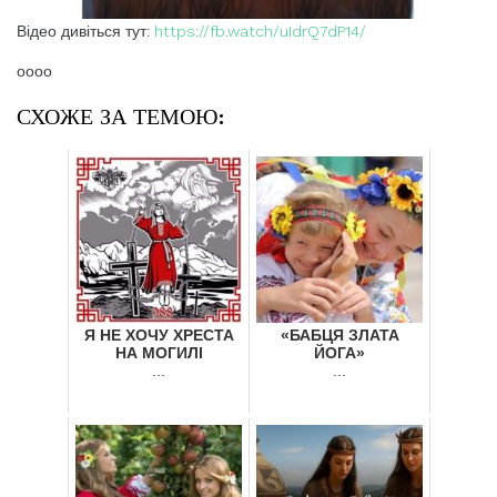
Відео дивіться тут:
https://fb.watch/uIdrQ7dP14/
оооо
СХОЖЕ ЗА ТЕМОЮ:
Я НЕ ХОЧУ ХРЕСТА
«БАБЦЯ ЗЛАТА
НА МОГИЛІ
ЙОГА»
...
...