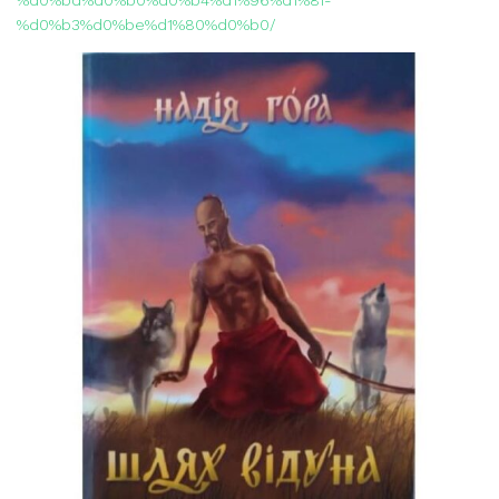
%d0%bd%d0%b0%d0%b4%d1%96%d1%8f-
%d0%b3%d0%be%d1%80%d0%b0/