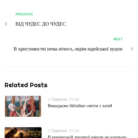
PREVIOUS
ВІД ЧУДЕС ДО ЧУДЕС
NEXT
В християнстві нема нічого, окрім юдейської хуцпи
Related Posts
4 Серпня, 2026
Викидаємо біблійне сміття з хати!
3 Серпня, 2026
В українській традиції ніколи не існувало