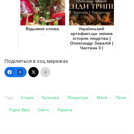
Відьмині слова.
Український
...
артефакт,що змінив
історію людства |
Олександр Завалій |
Частина 3 |
Таємниця Трипілля
...
Поділиться в соц мережах
0
Tags:
Історія
Культура
Література
Магія
Пісня
Рідна Віра
Свято
Україна