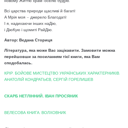
новому Життю храм-оселю будую.
Всі царства природи щасливі й багаті!
А Мрія моя – джерело Благодаті!
І я, надихаючи інших наДію,
і ДіюКую і щомиті РайДію.
Автор: Вєдана Сториця
Література, яка може Вас зацікавити. Замовити можна
перейшовши за посиланням тієї книги, яка Вам
сподобалась.
КРІР. БОЙОВЕ МИСТЕЦТВО УКРАЇНСЬКИХ ХАРАКТЕРНИКІВ.
АНАТОЛІЙ КОНДРАТЬЄВ, СЕРГІЙ ГОРЕЛИШЕВ
СКАРБ НЕТЛІННИЙ. ІВАН ПРОСЯНИК
ВЕЛЕСОВА КНИГА. ВОЛХОВНИК