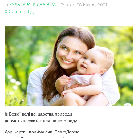
In
КУЛЬТУРА
,
РІДНА ВІРА
Posted
28 Квітня, 2021
0 Comment(s)
Із Божої волі всі царства природи
дарують прожиток для нашого роду.
Дар жертви приймаючи, БлагоДарую –