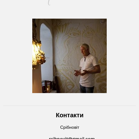
Контакти
Срібновіт
sribnovit@gmail.com