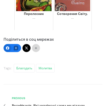
Перелесник
Сотворення Світу.
...
...
Поділиться в соц мережах
0
Tags:
Благодать
Молитва
PREVIOUS
Русифікація. Які українські слова ми віддали