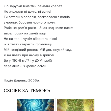
Об зарубки віків твій ламали хребет.
Не зламали ні долю, ні волю!
Ти встаєш з попелів, воскресаєш з вогнів,
з чорних борозен чорного поля.
Рабське рам’я років… Знак над нами висів:
звіра посміх на хижій пиці.
Не на троні чужім зберігали пісні —-
їх в хатах стерегли громовиці.
Мій тендітний росток. Мій доглянутий сад.
Я на чатах при ньому в тривозі.
Бо у ПІСНІ моїй і у ДУМІ моїй
перемішані з кровію сльзи.
Надія Даценко.2006р.
СХОЖЕ ЗА ТЕМОЮ: