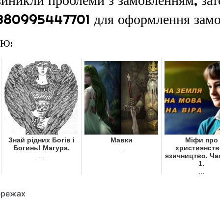
 +380995447701 для оформлення зам
ОЮ:
Знай рідних Богів і
Мавки
Міфи про
Богинь! Магура.
...
християнств
...
язичництво. Ча
1.
...
ережах