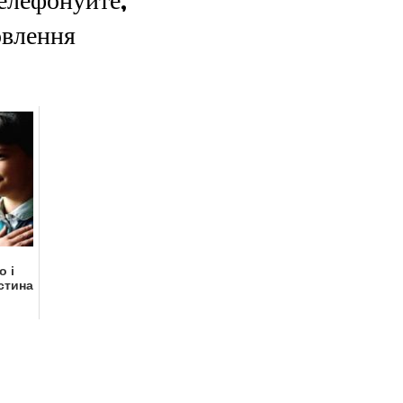
овлення
о і
стина