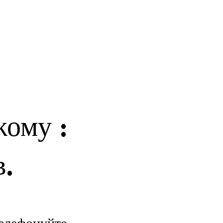
жому :
в.
елефонуйте,