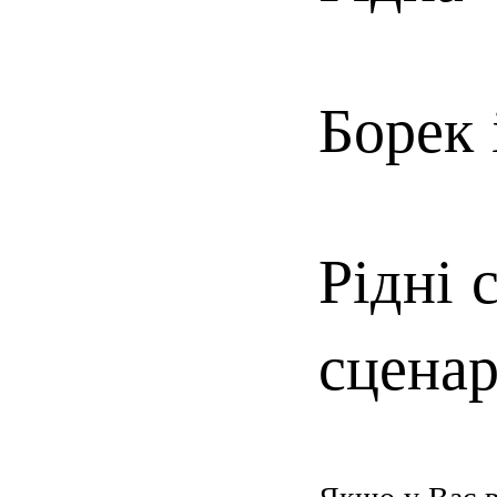
Борек 
Рідні 
сценар
Якщо у Вас в