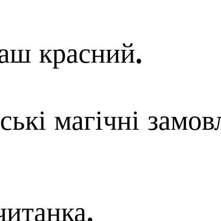
аш красний.
ські магічні замов
читанка.