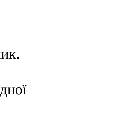
ик.
дної