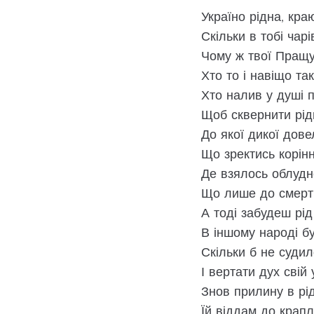
Україно рідна, кра
Скільки в тобі чарі
Чому ж твої Пращу
Хто то і навіщо та
Хто налив у душі 
Щоб сквернити рід
До якої дикої дове
Що зректись корін
Де взялось облудне
Що лише до смерті
А тоді забудеш рід
В іншому народі б
Скільки б не суди
І вертати дух свій
Знов прилину в рід
Їй віддам до крапл