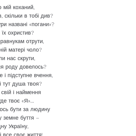
ю мій коханий,
в, скільки в тобі див?
ри названі «погани»?
к їх охристив?
правнукам отрути,
ній матері чоло?
ли нас скрути,
ня роду довелось?
 і підступне вчення,
 тут душа твоя?
 свій і наймення
уде твоє «Я»…
лось бути за людину
 у земне буття –
ну Україну,
і все своє життя!