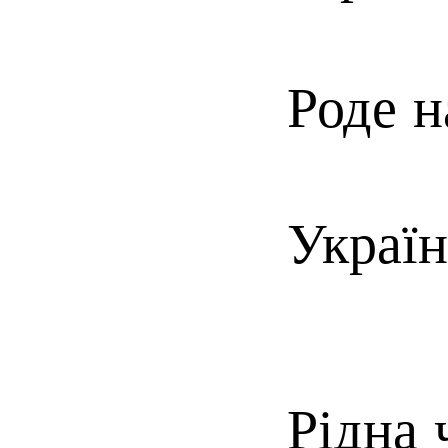
Роде н
Україн
Рідна 