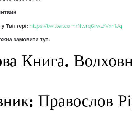
Литвин
у Твіттері:
https://twitter.com/Nwrq6rwLYVxnfJq
ожна замовити тут:
ва Книга. Волховн
ник: Правослов Рі