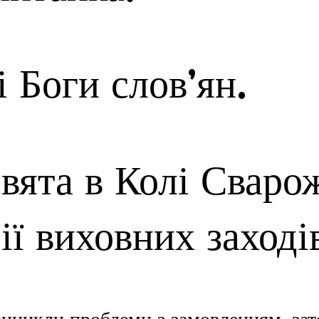
і Боги слов’ян.
свята в Колі Сваро
ії виховних заході
иникли проблеми з замовленням, зат