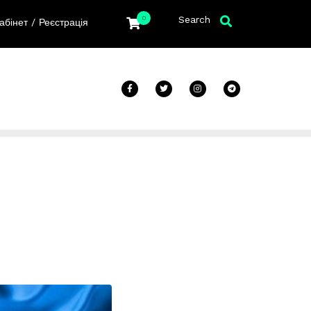
Search
0
/
абінет
Реєстрація