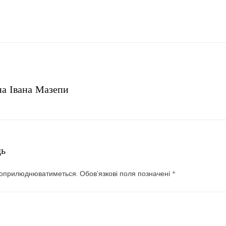
на Івана Мазепи
дь
 оприлюднюватиметься.
Обов’язкові поля позначені
*