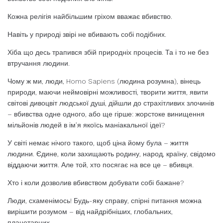
Кожна релігія найбільшим гріхом вважає вбивство.
Навіть у природі звірі не вбивають собі подібних.
Хіба що десь трапився збій природніх процесів. Та і то не без
втручання людини.
Чому ж ми, люди, Homo Sapiens (людина розумна), вінець
природи, маючи неймовірні можливості, творити життя, явити
світові дивоцвіт людської душі, дійшли до страхітливих злочинів
– вбивства одне одного, або ще гірше: жорстоке винищення
мільйонів людей в ім’я якоїсь маніакальної ідеї?
У світі немає нічого такого, щоб ціна йому була – життя
людини. Єдине, коли захищають родину, народ, країну, свідомо
віддаючи життя. Але той, хто посягає на все це – вбивця.
Хто і коли дозволив вбивством добувати собі бажане?
Люди, схаменімось! Будь-яку справу, спірні питання можна
вирішити розумом – від найдрібніших, глобальних,
планетарних.