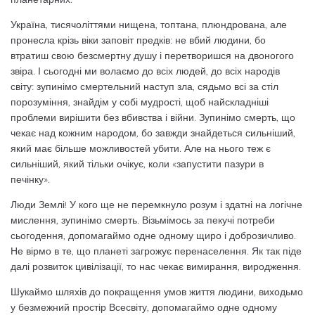
Україна, тисячоліттями нищена, топтана, плюндрована, але
пронесла крізь віки заповіт предків: не вбий людини, бо
втратиш свою безсмертну душу і перетворишся на двоногого
звіра. І сьогодні ми волаємо до всіх людей, до всіх народів
світу: зупинімо смертельний наступ зла, сядьмо всі за стіл
порозуміння, знайдім у собі мудрості, щоб найскладніші
проблеми вирішити без вбивства і війни. Зупинімо смерть, що
чекає над кожним народом, бо завжди знайдеться сильніший,
який має більше можливостей убити. Але на нього теж є
сильніший, який тільки очікує, коли «запустити пазури в
печінку».
Люди Землі! У кого ще не перемкнуло розум і здатні на логічне
мислення, зупинімо смерть. Візьмімось за пекучі потреби
сьогодення, допомагаймо одне одному щиро і доброзичливо.
Не вірмо в те, що планеті загрожує перенаселення. Як так піде
далі розвиток цивілізації, то нас чекає вимирання, виродження.
Шукаймо шляхів до покращення умов життя людини, виходьмо
у безмежний простір Всесвіту, допомагаймо одне одному