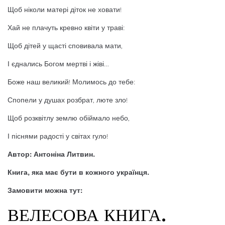
Щоб ніколи матері діток не ховати!
Хай не плачуть кревно квіти у траві:
Щоб дітей у щасті сповивала мати,
І єднались Богом мертві і жіві…
Боже наш великий! Молимось до тебе:
Спопели у душах розбрат, люте зло!
Щоб розквітлу землю обіймало небо,
І піснями радості у світах гуло!
Автор: Антоніна Литвин.
Книга, яка має бути в кожного українця.
Замовити можна тут:
ВЕЛЕСОВА КНИГА.