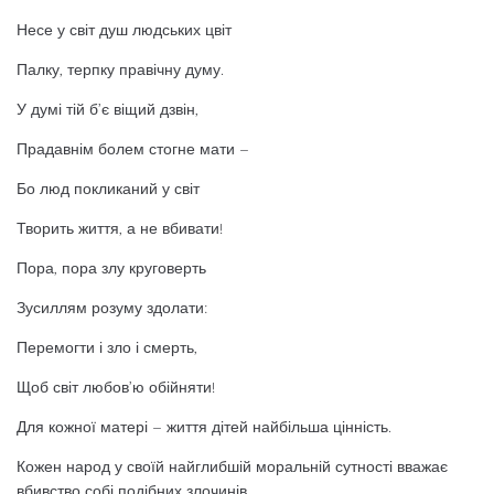
Несе у світ душ людських цвіт
Палку, терпку правічну думу.
У думі тій б’є віщий дзвін,
Прадавнім болем стогне мати –
Бо люд покликаний у світ
Творить життя, а не вбивати!
Пора, пора злу круговерть
Зусиллям розуму здолати:
Перемогти і зло і смерть,
Щоб світ любов’ю обійняти!
Для кожної матері – життя дітей найбільша цінність.
Кожен народ у своїй найглибшій моральній сутності вважає
вбивство собі подібних злочинів.