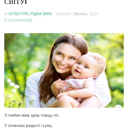
СВІТУ!
In
КУЛЬТУРА
,
РІДНА ВІРА
Posted
1 Лютого, 2021
0 Comment(s)
З глибин віків, крізь товщу літ,
У сплесках радості і суму,