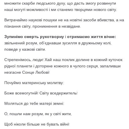
множити скарби людського духу, що дасть змогу розвинути
наші могуті можливості і ми станемо творцями нового світу.
Витрачаймо наукові пошуки не на новітні засоби вбивства, а на
пізнання світу, проникнення в незвідане.
Зупинімо смерть рукотворну
і
отримаємо життя вічне:
звільнений розум, об’єднавши зусилля в дружньому колі,
поведе у казкові світи.
Стрепенімось, люди! Хай наш поклик долине в кожний куточок
рідної планети і доторкне кожного в чулого серця, запаливши
незгасне Сонце Любові!
Почуймо материнську молитву:
Боже всемогутній! Світу вседержитель!
Моляться до тебе матері земні:
О, пошли нам розум, як у світі жити,
Щоб ніколи більше не бувать війні!