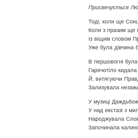
Присвячується Лю
Тоді, коли ще Сон
Коли з празим ще н
Із віщим словом Пр
Уже була дівчина 
В першовогні була
Гарячотіло кидала
Й, витягуючи Правд
Зализувала незаж
У музиці Даждьбож
У над екстазі з ми
Народжувала Слово
Започинала калин