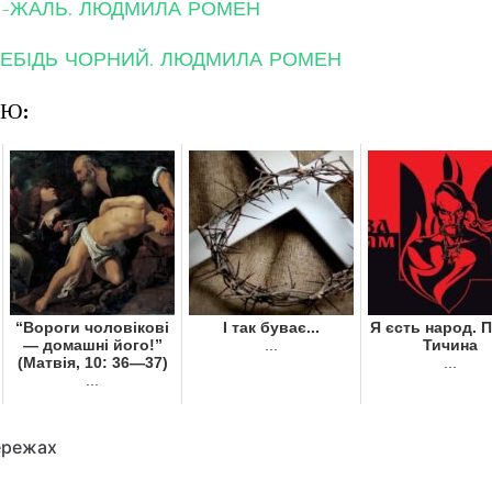
РИ-ЖАЛЬ. ЛЮДМИЛА РОМЕН
 ЛЕБІДЬ ЧОРНИЙ. ЛЮДМИЛА РОМЕН
ОЮ:
“Вороги чоловікові
І так буває...
Я єсть народ. 
— домашні його!”
...
Тичина
(Матвія, 10: 36—37)
...
...
ережах