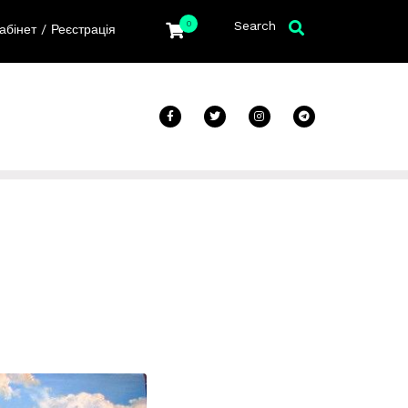
Search
0
/
абінет
Реєстрація