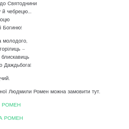
 до Святоднини
у й чебрецю…
 оцю
 і Богиню!
а молодого,
горілиць –
х блискавиць
до Даждьбога!
чий.
івної Людмили Ромен можна замовити тут.
А РОМЕН
А РОМЕН