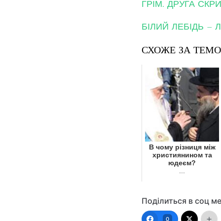
ГРІМ. ДРУГА СК
БІЛИЙ ЛЕБІДЬ –
СХОЖЕ ЗА ТЕМ
В чому різниця між
християнином та
юдеєм?
...
Поділиться в соц м
0