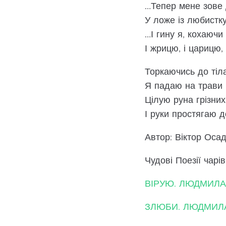
…Тепер мене зове
У ложе із любистк
…І гину я, кохаючи
І жрицю, і царицю,
Торкаючись до тіл
Я падаю на трави 
Цілую руна грізни
І руки простягаю 
Автор: Віктор Осад
Чудові Поезії чар
ВІРУЮ. ЛЮДМИЛ
ЗЛЮБИ. ЛЮДМИЛ