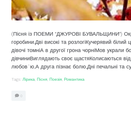
(Пісня із ПОЕМИ "ДЖУРОВІ БУВАЛЬЩИНИ") Окра
горобини.Дві високі та розлогіКучерявий білий 
дівочі томніА в другої грона чорніМов украли бо
дівчиниВиглядають своє щастяКолисаються від 
любов`ю,А друга пізнає болю,Дні печальні та сум
Tags:
Лірика
,
Пісня
,
Поезія
,
Романтика
0