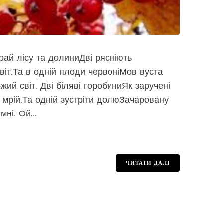
й лісу та долиниДві рясніють
цвіт.Та в одній плоди червоніМов вуста
жий світ. Дві біляві горобиниЯк заручені
мрій.Та одній зустріти долюЗачаровану
ні. Ой...
ЧИТАТИ ДАЛІ