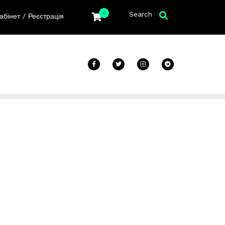
Search
0
/
абінет
Реєстрація