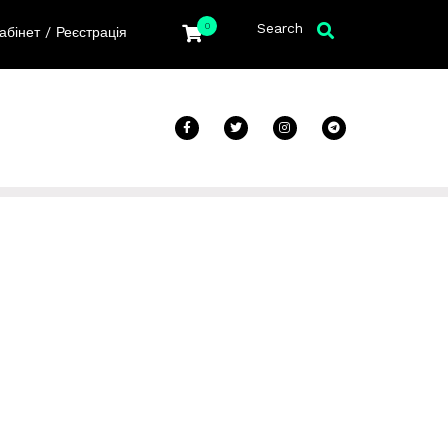
Search
0
/
абінет
Реєстрація