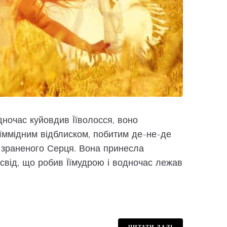
одночас куйовдив Їїволосся, воно
їммідним відблиском, побитим де-не-де
м зраненого Серця. Вона принесла
досвід, що робив Їїмудрою і водночас лежав
ЧИТАТИ ДАЛІ