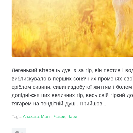
Легенький вітерець дув із-за гір, він пестив і в
виблискувало в перших сонячних променях сво
сріблом сивини, сивиниздобутої життям і боле
допідніжжя цих величних гір, весь свій гіркий 
тягарем на тендітній Душі. Прийшов...
Tags:
Анахата
,
Магія
,
Чакри
,
Чари