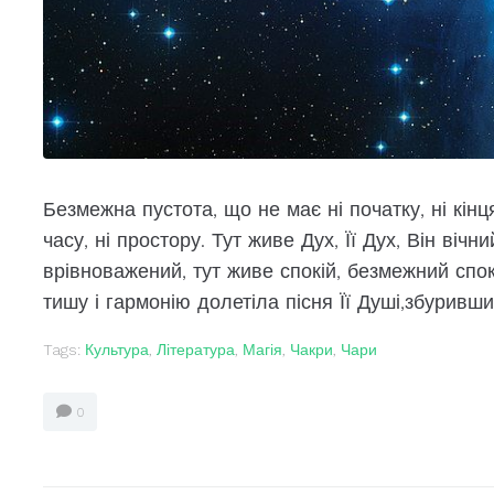
Безмежна пустота, що не має ні початку, ні кінця
часу, ні простору. Тут живе Дух, Її Дух, Він вічн
врівноважений, тут живе спокій, безмежний спо
тишу і гармонію долетіла пісня Її Душі,збуривши
Tags:
Культура
,
Література
,
Магія
,
Чакри
,
Чари
0