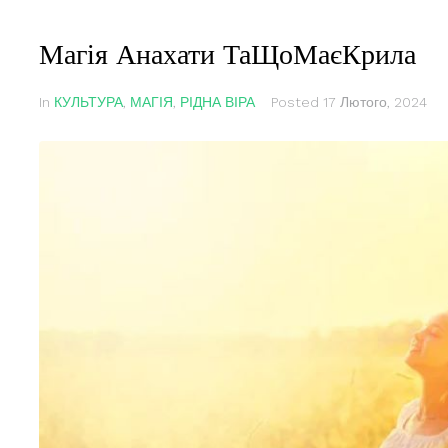
Магія Анахати ТаЩоМаєКрила
In
КУЛЬТУРА
,
МАГІЯ
,
РІДНА ВІРА
Posted
17 Лютого, 2024