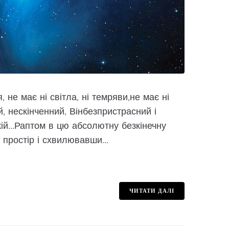
, не має ні світла, ні темряви,не має ні
ий, нескінченний, Вінбезпристрасний і
кій…Раптом в цю абсолютну безкінечну
 простір і схвилювавши...
ЧИТАТИ ДАЛІ