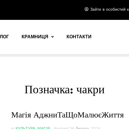
Зайти в особистий к
ЛОГ
КРАМНИЦЯ
КОНТАКТИ
Позначка:
чакри
Магія АджниТаЩоМалюєЖиття
In
КУЛЬТУРА
,
МАГІЯ
Posted
26 Лютого, 2024