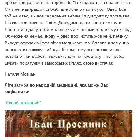
про мокрицю, росте на городі. Всі її викидають, а вона не гірка.
Сік з неї найкращий спосіб, але хоча б чай з сухої. Овес. Все
той же овес, він все запалення знімає і підшлункову промиває.
Пів склянки вівса на 1 літр. Доводимо до кипіння, вимкнути.
Настояти годину, пити маленькими ковтками в теплому вигляді.
Обмеження немає, знову ж овес прочистить жовчний, печінку.
Виведе отрутохімікати після медикаментів. Справа в тому, що
панкреатит співзвучний з діабетом, тому все, що корисно і
потрібно при діабеті, підходить для панкреатиту. І не треба
шукати порятунку в заморських зіллях, свого вистачає.
Наталя Мовчан.
Література по народній медицині, яка може Вас
зацікавити:
“Скарб нетлінний”.