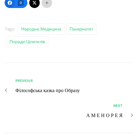
0
Tags:
Народна Медицина
Панкреатит
Поради Цілителів
PREVIOUS
Філософська казка про Образу
NEXT
А М Е Н О Р Е Я