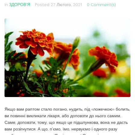
In
ЗДОРОВ'Я
Posted
27 Лютого, 2021
0 Comment(s)
Якщо вам раптом стало погано, нудить, під «ложечкою» болить,
ви повинні викликати лікаря, або доповзти до нього самим.
Саме, доповзти, тому, що якщо це підшлункова, вона не дасть
вам розігнутися. А що, п’ємо, їмо, нервуємо і одного разу