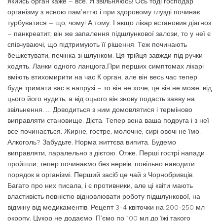
якийсь орган каже – все. Я звільняюсь! Ось тоді господар
організму з ясною пам’яттю і при здоровому глузді починає
турбуватися – що, чому! А тому. І якщо лікар встановив діагноз
– панкреатит, він же запалення підшлункової залози, то у неї є
співчуваючі, що підтримують її рішення. Теж починають
бешкетувати, печінка зі шлунком. Ця трійця завжди під ручки
ходять. Ланки одного ланцюга.При перших симптомах лікарі
вміють втихомирити на час К орган, але він весь час тепер
буде тримати вас в напрузі – то він не хоче, це він не може, від
цього його нудить, а від оцього він знову подасть заяву на
звільнення. … Доводиться з ним домовлятися і терміново
виправляти становище. Дієта. Тепер вона ваша подруга і з неї
все починається. Жирне, гостре, молочне, сирі овочі не їмо.
Алкоголь? Забудьте. Норма життєва випита. Будемо
виправляти, паралельно з дієтою. Отже. Перші гострі напади
пройшли, тепер починаємо без нервів, повільно наводити
порядок в організмі. Перший засіб це чай з Чорнобривців.
Багато про них писала, і є противники, але ці квіти мають
властивість повністю відновлювати роботу підшлункової, на
відміну від медикаментів. Рецепт 3-4 квіточки на 200-250 мл
окропу. Цукор не додаємо. П’ємо по 100 мл до їжі такого