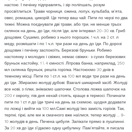
настою. І печінку підправлять, і зір поліпшать, розум
просвітлиться. Трави чорниця. ожина, лопух, кульбаба, м’ята,
овес, ромашка, цикорій. Це тепер ваш чай. Пити по черзі по два
тижні. Можна поєднувати дві трави, або три, не менше трьох
склянок на день, до їди, після їди, але інтервал 20-30 хв. Гриб
дощовик. Сушимо, робимо з нього порошок, 1 ч.л. на 2 ст. л
меду, розмішати і по 1 ч.л. три рази на день до їди. По дорозі
дощовик і печінку заспокоїть. Березові бруньки. Робимо
настоянку з молодих і свіжих, немає свіжих- з сухих березових
бруньок настойку, 1 \ 4 ємності. Літрова банка, наприклад, 250
мл склянка бруньок, решта горілка. Настоюємо 30 днів в
темному місці. Пити по 1 ст.л. на 100 мл води три рази на день
до їди. Збираємо жолуді дубові. Взагалі шикарний засіб. Жолуді
все нові, з гілки, знімаємо шапочки. Столова ложка шапочок на
200 г окропу, пів дня нехай стоять, краще в термосі. Починати
пити по 1 ст л до їди тричі на день за схемою, щодня додавати
по ложці і вийти на 100 мл.Самі жолуді їмо замість горіхів. Так,
терпкі, гіркі, але ми ж смачного вже наїлися, тепер жолуді … 9-
10 жолудів в день. Печена цибуля. Запікати прямо в лушпинні.
За 20 хв до їди з’їдаємо одну цибулину. Пам’ятайте, я писала