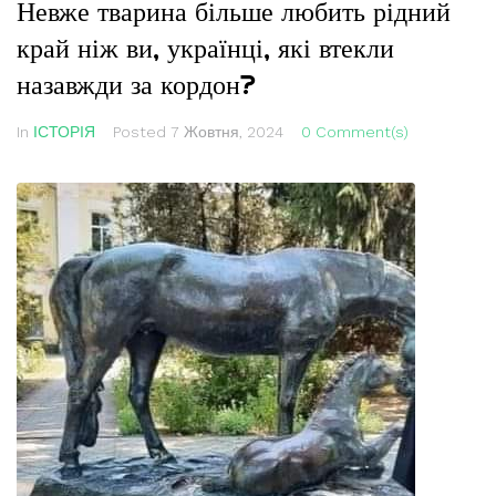
Невже тварина більше любить рідний
край ніж ви, українці, які втекли
назавжди за кордон?
In
ІСТОРІЯ
Posted
7 Жовтня, 2024
0 Comment(s)