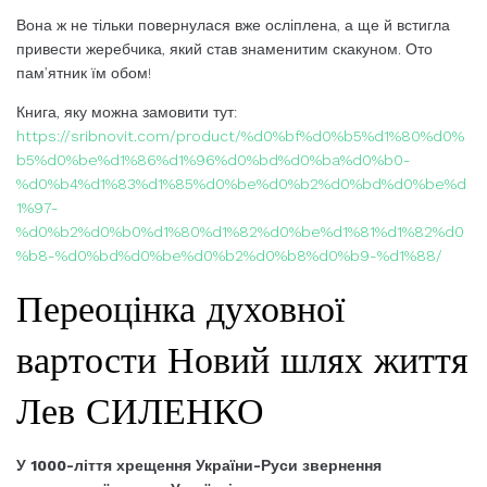
Вона ж не тільки повернулася вже осліплена, а ще й встигла
привести жеребчика, який став знаменитим скакуном. Ото
пам’ятник їм обом!
Книга, яку можна замовити тут:
https://sribnovit.com/product/%d0%bf%d0%b5%d1%80%d0%
b5%d0%be%d1%86%d1%96%d0%bd%d0%ba%d0%b0-
%d0%b4%d1%83%d1%85%d0%be%d0%b2%d0%bd%d0%be%d
1%97-
%d0%b2%d0%b0%d1%80%d1%82%d0%be%d1%81%d1%82%d0
%b8-%d0%bd%d0%be%d0%b2%d0%b8%d0%b9-%d1%88/
Переоцінка духовної
вартости Новий шлях життя
Лев СИЛЕНКО
У 1000-ліття хрещення України-Руси звернення