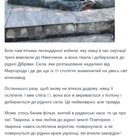
Біля пам’ятника легендарної кобили, яку німці в час окупації
тричі вивозили до Німеччини, а вона тікала і добиралася до
рідної Дібрівки. Села, яке розташоване недалеко від
Миргорода і де діє ще із 19 століття знаменитий на увесь світ
конезавод.
Останнього разу, щоб знову не втекла додому, німці її
осліпили. І вже сліпа (!), вона все ж виривається з полону і
добирається до рідного села. Це неймовірно, але правда.
Може, хтось бачив фільм, знятий в радянські часи, то це про
неї. Тварина, а яка любов до рідної землі! Повторюю –
тварина, навіть осліплена ворогом, повернулася, а чи
повернуться до рідних країв українці, які втекли закордон?