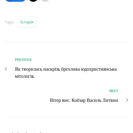
Tags:
Історія
PREVIOUS
Як творилась наскрізь брехлива юдохристиянська
мітологія.
NEXT
Вітер виє. Кобзар Василь Литвин