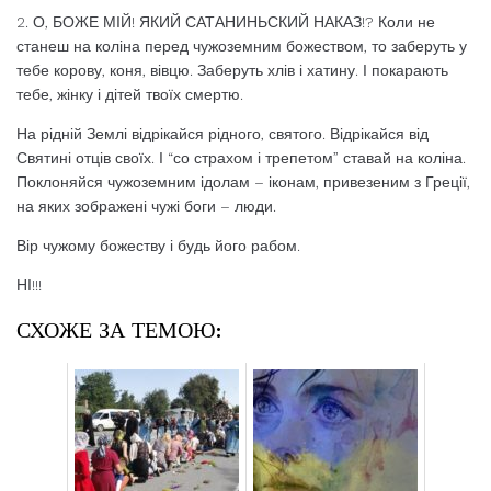
2. О, БОЖЕ МІЙ! ЯКИЙ САТАНИНЬСКИЙ НАКАЗ!? Коли не
станеш на коліна перед чужоземним божеством, то заберуть у
тебе корову, коня, вівцю. Заберуть хлів і хатину. І покарають
тебе, жінку і дітей твоїх смертю.
На рідній Землі відрікайся рідного, святого. Відрікайся від
Святині отців своїх. І “со страхом і трепетом” ставай на коліна.
Поклоняйся чужоземним ідолам – іконам, привезеним з Греції,
на яких зображені чужі боги – люди.
Вір чужому божеству і будь його рабом.
НІ!!!
СХОЖЕ ЗА ТЕМОЮ: