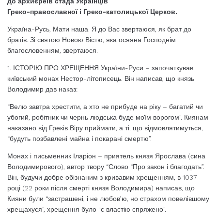
до архиєреїв стада Українців
Греко-православної і Греко-католицької Церков.
Україна-Русь, Мати наша. Я до Вас звертаюся, як брат до
братів. Зі святою Новою Вістю, яка осяяна Господнім
благословенням, звертаюся.
1. ІСТОРІЮ ПРО ХРЕЩЕННЯ України-Руси – започаткував
київський монах Нестор-літописець. Він написав, що князь
Володимир дав наказ:
“Велю завтра хрестити, а хто не прибуде на ріку – багатий чи
убогий, робітник чи чернь людська буде моїм ворогом”. Киянам
наказано від Греків Віру приймати, а ті, що відмовлятимуться,
“будуть позбавлені майна і покарані смертю”.
Монах і письменник Іларіон – приятель князя Ярослава (сина
Володимирового), автор твору “Слово “Про закон і благодать”.
Він, будучи добре обізнаним з кривавим хрещенням, в 1037
році (22 роки після смерті князя Володимира) написав, що
Кияни були “застрашені, і не любов’ю, но страхом повелівшому
хрещахуся”, хрещення було “с властію спряжено”.