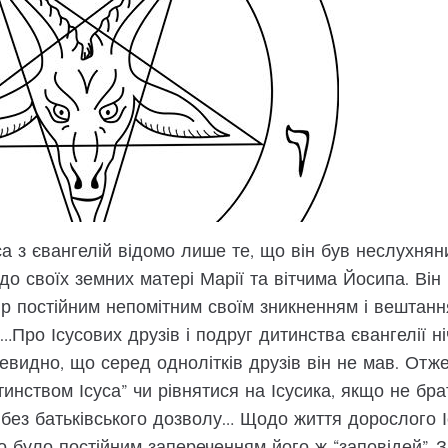
а з євангелій відомо лише те, що він був неслухнян
до своїх земних матері Марії та вітчима Йосипа. Ві
ір постійним непомітним своїм зникненням і вештан
ро Ісусових друзів і подруг дитинства євангелії ні
видно, що серед однолітків друзів він не мав. Отже
инством Ісуса” чи рівнятися на Ісусика, якщо не бра
 без батьківського дозволу… Щодо життя дорослого І
о було постійним запереченням його ж “заповідей”. 