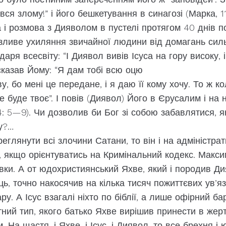
ся злому!” і його бешкетування в синагозі (Марка, 11:
 і розмова з Дияволом в пустелі протягом 40 днів по
изливе ухиляння звичайної людини від домагань силь
аря всесвіту: “І Диявол вивів Ісуса на гору високу, 
і сказав Йому: “Я дам тобі всю оцю
у, бо мені це передане, і я даю її кому хочу. То ж 
е буде твоє”. І повів (Диявол) Його в Єрусалим і на 
4: 5—9). Чи дозволив би Бог зі собою забавлятися, я
у?…
реглянути всі злочини Сатани, то він і на адміністр
, якщо орієнтуватись на Кримінальний кодекс. Макс
вки. А от юдохристиянський Яхве, який і породив Дия
ь, точно накосячив на кілька тисяч пожиттєвих ув’яз
ру. А Ісус взагалі ніхто по біблії, а лише офірний б
ний тип, якого батько Яхве вирішив принести в жерт
 На щастя, і Яхве, і Ісус, і Диявол, то все брехня і