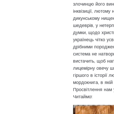
злочинцю його вину
інквізиції, лютому 
дикунському нищенн
шедеврів, у нетерп
думки, щодо христи
українець чітко ус
дрібними породжен
система не натвор
вистачить, щоб нап
лицемірну овечу шк
гіршого в історії 
мордокнига, в якій
Просвітлення нам у
Читаймо!