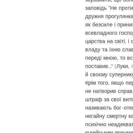
заповідь “Не против
дружня прогулянка
як безсиле і прин
всевладного господ
царства на світі, 
владу та їхню слав
переді мною, то вс
поставив…” (Луки, 
й своєму суперник
Крім того, якщо пе
не натворив справ
штраф за свої виті
називають бог-отец
негайну смертну ка
психічно неадекват
юдейським звичаєм.