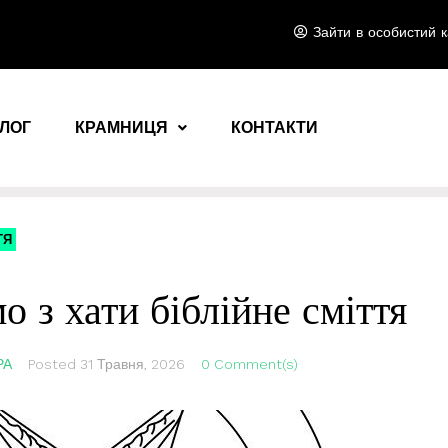
Зайти в особистий к
ЛОГ
КРАМНИЦЯ
КОНТАКТИ
ТЯ
 з хати біблійне сміття
РА
Posted
31 Травня, 2026
0 Comment(s)