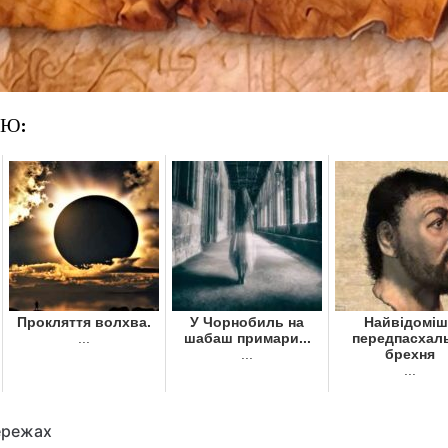
ОЮ:
Прокляття волхва.
У Чорнобиль на
Найвідоміш
...
шабаш примари...
передпасхал
...
брехня
...
ережах