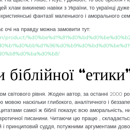
цей хлам викинемо навіки з України, то українці дуже
дохристиянські фантазії маленького і аморального сем
ає очі на правду можна замовити тут:
it.com/product/%d0%be%d1%81%d0%bd%d0%be%d0%
d0%b1%d0%bb%d1%96%d0%b9%d0%bd%d0%be%d1
d0%b8%d0%ba%d0%b8/
 біблійної “етики
м світового рівня. Жоден автор, за останні 2000 ро
ю мовою наскільки глибокого, аналітичного і беззап
цитатами самої ж біблії показує всю аморальність, ниц
невротичної писанини. Читаючи цю працю , складаєть
ий і принциповий суддя, потужними аргументами дово