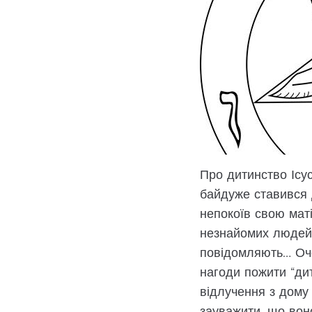
Про дитинство Ісус
байдуже ставився 
непокоїв свою мат
незнайомих людей…П
повідомляють… Оче
нагоди пожити “дит
відлучення з дому
зауважити, що вон