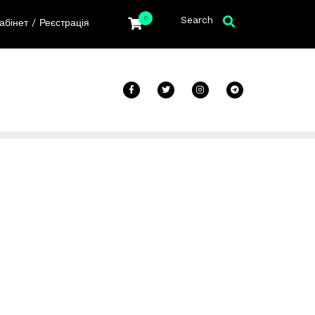
Search
0
/
абінет
Реєстрація