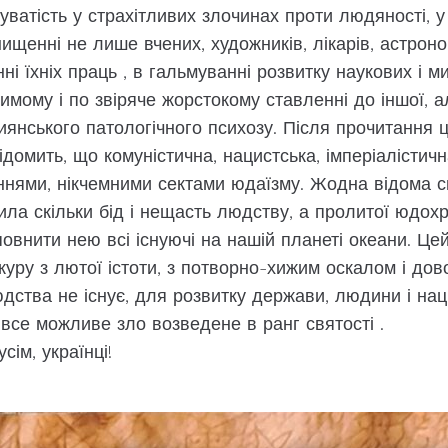
ватість у страхітливих злочинах проти людяності, у
нищенні не лише вчених, художників, лікарів, астроно
і їхніх праць , в гальмуванні розвитку наукових і м
имому і по звіряче жорстокому ставленні до іншої, 
янського патологічного психозу. Після прочитання ці
відомить, що комуністична, нацистська, імперіалістич
нями, нікчемними сектами юдаїзму. Жодна відома сві
ила скільки бід і нещасть людству, а пролитої юдох
овнити нею всі існуючі на нашій планеті океани. Цей
уру з лютої істоти, з потворно-хижим оскалом і дов
людства не існує, для розвитку держави, людини і наці
 все можливе зло возведене в ранг святості .
сім, українці!