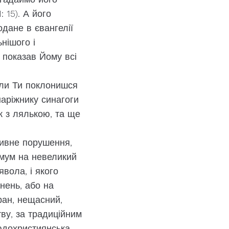
 15). А його
дане в євангелії
нішого і
і показав Йому всі
коли Ти поклонишся
наріжнику синагоги
к з лялькою, та ще
ативне порушення,
имум на невеликий
вола, і якого
нень, або на
аран, нещасний,
ву, за традиційним
 юдохристиянська