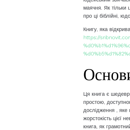
маячня. Як тільки 
про ці біблійні, ю
Книгу, яка відкрив
https://sribnov
%d0%b1%d1%96%
%d0%b5%d1%82%
Основи
Ця книга є шедевро
простою, доступно
дослідження , яке 
жорстокість цієї 
книга, як грамотн