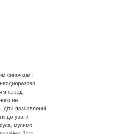
им синочком і
н неодноразово
ням серед
чого не
, діти позбавленні
ти до уваги
суса, мусимо
Згадаймо його