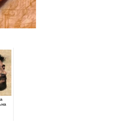
а
ьна