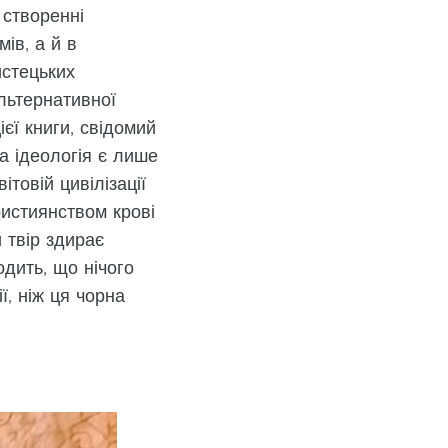
 створенні
мів, а й в
истецьких
альтернативної
єї книги, свідомий
на ідеологія є лише
товій цивілізації
ристиянством крові
 твір здирає
одить, що нічого
ї, ніж ця чорна