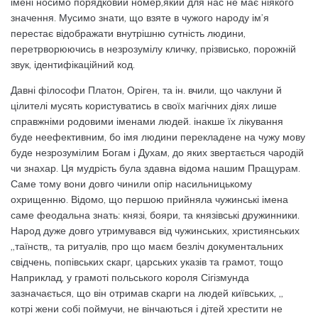
імені носимо порядковий номер,який для нас не має ніякого
значення. Мусимо знати, що взяте в чужого народу ім’я
перестає відображати внутрішню сутність людини,
перетрворюючись в незрозумілу кличку, прізвисько, порожній
звук, ідентифікаційний код.
Давні філософи Платон, Оріген, та ін. вчили, що чаклуни й
цілителі мусять користуватись в своїх магічних діях лише
справжніми родовими іменами людей. інакше їх лікування
буде неефективним, бо імя людини перекладене на чужу мову
буде незрозумілим Богам і Духам, до яких звертається чародій
чи знахар. Ця мудрість була здавна відома нашим Пращурам.
Саме тому вони довго чинили опір насильницькому
охрищенню. Відомо, що першою прийняла чужинські імена
саме феодальна знать: князі, бояри, та князівські дружинники.
Народ дуже довго утримувався від чужинських, християнських
,,таїнств,, та ритуалів, про що маєм безліч документальних
свідчень, попівських скарг, царських указів та грамот, тощо
Наприклад, у грамоті польського короля Сігізмунда
зазначається, що він отримав скарги на людей київських, ,,
котрі жени собі поймучи, не вінчаються і дітей хрестити не