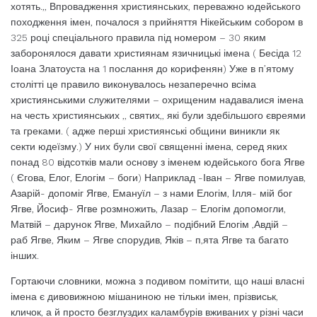
хотять.,, Впровадження християнських, переважно юдейського
походження імен, почалося з прийняття Нікейським собором в
325 році спеціального правила під номером – 30 яким
заборонялося давати християнам язичницькі імена ( Бесіда 12
Іоана Златоуста на 1 послання до корифенян) Уже в п’ятому
столітті це правило виконувалось незаперечно всіма
християнськими служителями – охрищеним надавалися імена
на честь християнських ,, святих,, які були здебільшого євреями
та греками. ( адже перші християнські общини виникли як
секти юдеїзму.) У них були свої священні імена, серед яких
понад 80 відсотків мали основу з іменем юдейського бога Ягве
( Єгова, Елог, Елогім – боги) Наприклад -Іван – Ягве помилуав,
Азарій- допоміг Ягве, Емануїл – з нами Елогім, Ілля- мій бог
Ягве, Йосиф- Ягве розмножить, Лазар – Елогім допомогли,
Матвій – дарунок Ягве, Михайло – подібний Елогім ,Авдій –
раб Ягве, Яким – Ягве спорудив, Яків – п,ята Ягве та багато
інших.
Гортаючи словники, можна з подивом помітити, що наші власні
імена є дивовижною мішаниною не тільки імен, прізвиськ,
кличок, а й просто безглуздих каламбурів вживаних у різні часи