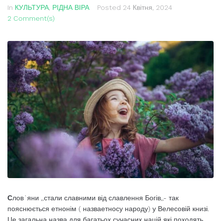
In
КУЛЬТУРА
,
РІДНА ВІРА
Posted
24 Квітня, 2024
2 Comment(s)
С
лов`яни ,,стали славними від славлення Богів,,- так
пояснюється етнонім ( назваетносу народу) у Велесовій книзі.
Це загальна назва для багатьох сучасних націй які походять