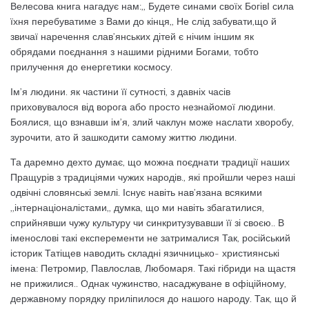
Велесова книга нагадує нам:,, Будете синами своїх БогівІ сила
їхня перебуватиме з Вами до кінця,, Не слід забувати,що й
звичаї наречення слав’янських дітей є нічим іншим як
обрядами поєднання з нашими рідними Богами, тобто
прилучення до енергетики космосу.
Ім’я людини. як частини її сутності, з давніх часів
приховувалося від ворога або просто незнайомої людини.
Боялися, що взнавши ім’я, злий чаклун може наслати хворобу,
зурочити, ато й зашкодити самому життю людини.
Та даремно дехто думає, що можна поєднати традиції наших
Пращурів з традиціями чужих народів., які пройшли через наші
одвічні словянські землі. Існує навіть нав’язана всякими
,,інтернаціоналістами,, думка, що ми навіть збагатилися,
сприйнявши чужу культуру чи синкритузувавши її зі своєю.. В
іменослові такі експеременти не затрималися Так, російський
історик Татіщев наводить складні язичницько- християнські
імена: Петромир, Павлослав, Любомаря. Такі гібриди на щастя
не прижилися.. Однак чужинство, насаджуване в офіційному,
державному порядку приліпилося до нашого народу. Так, що й