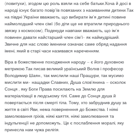
(повитухи), згодом цю роль взяли на себе батьки.Хоча й досі в
народі існує багато повір’їв повязаних з називанням дитини.Так
на півдні України вважають, що вибирати ім’я дитині повине
наймолодший член сімї (бо діти ще не втратили природнього
звязку з космосом), Подекуди навпаки вважають, що ім’я
повинен давати найстарший член сім’ї- як наймудріший.
Звичне для нас слово іменини означає саме обряд надання
імені, який в старі часи називався нареченням.
Віра в божественне походження народу – є його духовною
метрикою.Так писав великий ураїнський Волхв і професор
Володимир Шаян., так мислили наші Пращури, так мусимо
мислити ми- нащадки Славних, Душа слов’янина – осколок
Сонця , яку Боги Права посилають на Землю для
матеріалізації в людському тілі. Саме до Сонця душа й
повертається після смерті тіла. Тому, хто забруднив душу за
життя в світі Яви, нема поверненння до Божества. І ніякі
замолювання гріхів, ніякі каяття, ніякі замолювання та
індульгенцїї не допоможуть.. Це є послаблення моралі, яку
принесла нам чужа релігія.