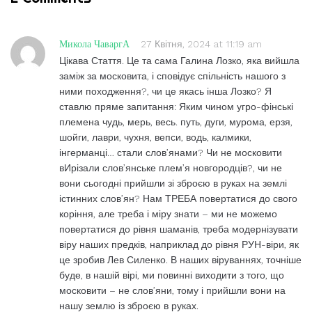
Микола ЧаваргА
27 Квітня, 2024 at 11:19 am
Цікава Стаття. Це та сама Галина Лозко, яка вийшла
заміж за московита, і сповідує спільність нашого з
ними походження?, чи це якась інша Лозко? Я
ставлю пряме запитання: Яким чином угро-фінські
племена чудь, мерь, весь. путь, дуги, мурома, ерзя,
шойги, лаври, чухня, вепси, водь, калмики,
інгерманці… стали слов’янами? Чи не московити
вИрізали слов’янське плем’я новгородців?, чи не
вони сьогодні прийшли зі зброєю в руках на землі
істинних слов’ян? Нам ТРЕБА повертатися до свого
коріння, але треба і міру знати – ми не можемо
повертатися до рівня шаманів, треба модернізувати
віру наших предків, наприклад до рівня РУН-віри, як
це зробив Лев Силенко. В наших віруваннях, точніше
буде, в нашій вірі, ми повинні виходити з того, що
московити – не слов’яни, тому і прийшли вони на
нашу землю із зброєю в руках.