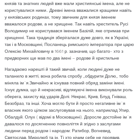
князів та знатних людей вже мали християнські імена, але не
користувалися ними.. Древні імена вважалися кращими навіть
у князівських родинах, тому звичним для князя іменем
вважалося родове, а не хрищене. Так навіть хреститель Русі
Володимир не користувався іменем Базілій, яке отримав при
хрищенні. Така традиція зберігалася дуже довго, як в Україні,
так і в Московщині, Посланець римського імператора при царю
Олексію Михайловичу в 1661 р. зазначив, що багато- хто з
придворних ще мав по два імені – родове й христильне
Нагадаємо нарешті й такий звичай, коли людині дуже не
таланило в житті, вона робила спробу ,,обдурити Долю,, тобо
міняла ім`я.Звичайно ж існував повний обряд заміни імені.
Існує думка, що й некрасиві, відлякуючі імена виконували роль
оберега, захисту від ударів Долі. Некрас, Крив, Блуд, Гніваш,
Безобраз, та інші. Хоча могло бути й просто негативне ім`я
власник якого цілком заслуговував на нього, наприклад Упир,
Обалдуй. Олух ( відомі в Московщині). Доросле достойне ім`я
давалося по досягненню повноліття й згідно з заслугами
людини перед родом і народом: Ратибор, Вогневид,
Святослав, Миролюб та ін. Ті хто нічим себе не проявив,