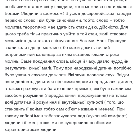
особливим станом світу і людини, коли можливо вести діалог з
Богами (Людини з космосом) В усіх індоєвропейських народів
первісно слово і дія були синонімами, тобто, слово – тобто
молитва теоротично має здатність стати дією, дійсністю. Для
цього треба тільи практично увійти в той стан, який створює
можливість для такого спілкування.з Богами. Наші Пращури
знали коли і де це можливо, бо мали досить точний
астрономічний календар за яким встановлювали строки
молінь. Саме поєднання слова, місця й часу, давло чудодійні
результати. їхньої магії. Тому при народженні дитини потрібно
було уважно слухати довкілля. Які звуки вловлює слух, Звідки
вони долітють, дивитися під якими зорями народилася дитина,
а також враховувати багато інших прикмет, які були важливим
засобом розуміння (передбачення, пророкування) не тільки
долі дитяти,а й розуміння її внутрішньої сутності ( того, що
становить її воймя тобто сам об’єкт названня іменем). При
такому виборі імен забезпечувався лад (духовний комфорт)
людини і її імені, отже імя не суперечило особистим
характеристикам людини.