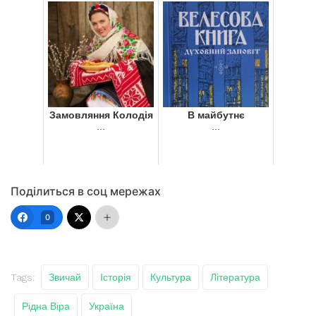
...
Замовляння Колодія
В майбутнє
...
...
Поділиться в соц мережах
0
Tags:
Звичай
Історія
Культура
Література
Рідна Віра
Україна