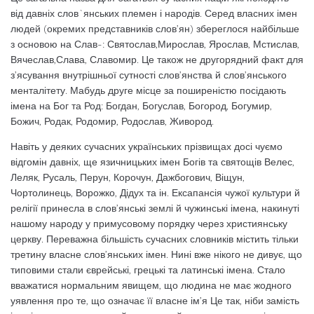
від давніх слов`янських племен і народів. Серед власних імен
людей (окремих представників слов’ян) збереглося найбільше
з основою на Слав-: Святослав,Мирослав, Ярослав, Мстислав,
Вячеслав,Слава, Славомир. Це також не другорядний факт для
з’ясування внутрішньої сутності слов’янства й слов’янського
менталітету. Мабудь друге місце за поширеністю посідають
імена на Бог та Род: Богдан, Богуслав, Богород, Богумир,
Божич, Родак, Родомир, Родослав, Живород.
Навіть у деяких сучасних українських прізвищах досі чуємо
відгомін давніх, ще язичницьких імен Богів та святощів Велес,
Леляк, Русаль, Перун, Корочун, Дажбогович, Віщун,
Чортолинець, Ворожко, Дідух та ін. Ексапансія чужої культури й
релігії принесла в слов’янські землі й чужинські імена, накинуті
нашому народу у примусовому порядку через християнську
церкву. Переважна більшість сучасних словників містить тільки
третину власне слов’янських імен. Нині вже нікого не дивує, що
типовими стали єврейські, грецькі та латинські імена. Стало
вважатися нормальним явищем, що людина не має жодного
уявлення про те, що означає її власне ім’я Це так, ніби замість