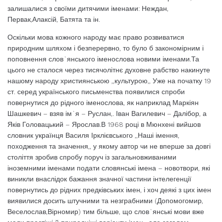
залишалися з своїми дитячими іменами: Неждан,
Первак,Алаксій, Батята та ін.
Оскільки мова кожного народу має право розвиватися
природним шляхом і безперервно, то було б закономірним і
поповнення слов`янського іменослова новими іменами.Та
цього не сталося через тисячолітнє духовне рабство накинуте
нашому народу християнською ,,культурою,, Уже на початку 19
ст. серед українського письменства появилися спроби
повернутися до рідного іменослова, як наприклад Маркіян
Шашкевич – взяв ім`я – Руслан,. Іван Вагилевич – Далібор, а
Яків Головацький – Ярослав.В 1968 році в Мюнхені вийшов
словник українця Василя Ірклієвського ,,Наші імення,
походження та значення,, у якому автор чи не вперше за довгі
століття зробив спробу поруч із загальновживаними
іноземними іменами подати словянські імена – новотвори, які
виникли внаслідок бажання значної частини інтелегенції
повернутись до рідних предківських імен, і хоч деякі з цих імен
виявилися досить штучними та незграбними (Допомогомир,
Веселослав,Вірномир) тим більше, що слов`янські мови вже