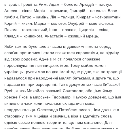
в Ізраїлі, Греції та Римі. Адам – болото, Аркадій – пастух,
Агнеса – вівця, Марія – горемика, Григорій – не сплю, Влас –
грубіян, Петро – камінь, Лія – телиця, Кіндрат – чотирикутний,
Корній – кизил, Марко – молоток Онуфрій – маю віслюка,
Пахом – товстоплечий, Інна – плаваю, Цицелія – сліпа,
Клавдія – кривонога, Анастасія – оживший мрець,
Якби там не було. але з часом ці дивовижні імена серед
слов’ян прижилися і стали вважатися справжніми, на відміну
від своїх родових. Адже з 14 ст. почалося справжнє
переслідування язичницьких імен. Тому майже кожен
українець- русич мав по два імені: одне рідне, яке по традиції
надавалося при народженні маляті батьками, а друге те, що
надавав піп при охрещенні.. Так в документах часів Київської
Русі: ,,князь Михайло, зовомий Святополк,, або ,,імя йому
хресне Яков, а мирське- Творимир. Наукою доведено, що імя
виникло в часи коли почалася складатися мова
неардельтальця. Олександр Потебеня писав ,,Чим дальше в
старовину, тим міцніша й звичніша віра в здатність слова
однією своєю появою творити те, що ним означено,, Для
слов’ян слово було священним, бо було не просто звуком, а