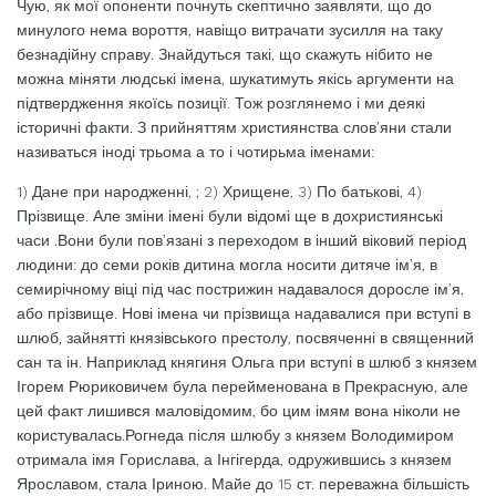
Чую, як мої опоненти почнуть скептично заявляти, що до
минулого нема вороття, навіщо витрачати зусилля на таку
безнадійну справу. Знайдуться такі, що скажуть нібито не
можна міняти людські імена, шукатимуть якісь аргументи на
підтвердження якоїсь позиції. Тож розглянемо і ми деякі
історичні факти. З прийняттям християнства слов’яни стали
називаться іноді трьома а то і чотирьма іменами:
1) Дане при народженні, ; 2) Хрищене, 3) По батькові, 4)
Прізвище. Але зміни імені були відомі ще в дохристиянські
часи .Вони були пов’язані з переходом в інший віковий період
людини: до семи років дитина могла носити дитяче ім’я, в
семирічному віці під час пострижин надавалося доросле ім’я,
або прізвище. Нові імена чи прізвища надавалися при вступі в
шлюб, зайнятті князівського престолу, посвяченні в священний
сан та ін. Наприклад княгиня Ольга при вступі в шлюб з князем
Ігорем Рюриковичем була перейменована в Прекрасную, але
цей факт лишився маловідомим, бо цим імям вона ніколи не
користувалась.Рогнеда після шлюбу з князем Володимиром
отримала імя Горислава, а Інгігерда, одружившись з князем
Ярославом, стала Іриною. Майе до 15 ст. переважна більшість