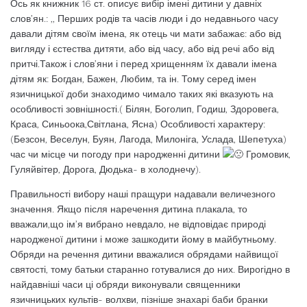
Ось як книжник 16 ст. описує вибір імені дитини у давніх
слов’ян.: ,, Перших родів та часів люди і до недавнього часу
давали дітям своїм імена, як отець чи мати забажає: або від
вигляду і єстества дитяти, або від часу, або від речі або від
притчі.Також і слов’яни і перед хрищенням їх давали імена
дітям як: Богдан, Бажен, Любим, та ін. Тому серед імен
язичницької доби знаходимо чимало таких які вказують на
особливості зовнішності.( Білян, Боголип, Годиш, Здоровега,
Краса, Синьоока,Світлана, Ясна) Особливості характеру:
(Безсон, Веселун, Буян, Лагода, Милоніга, Услада, Шепетуха)
час чи місце чи погоду при народженні дитини
Громовик,
Гуляйвітер, Дорога, Дюдька- в холоднечу).
Правильності вибору наші пращури надавали величезного
значення. Якщо після наречення дитина плакала, то
вважали,що ім’я вибрано невдало, не відповідає природі
народженої дитини і може зашкодити йому в майбутньому.
Обряди на речення дитини вважалися обрядами найвищої
святості, тому батьки старанно готувалися до них. Вирогідно в
найдавніші часи ці обряди виконували священники
язичницьких культів- волхви, пізніше знахарі баби бранки