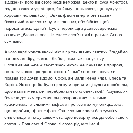
відрізнити його від свого іноді неможна. Дехто й Ісуса Христоса
ладен вважати українцем, бо йому хтось казав, що Ісус дуже
хороший чоловік (Бог). Однак факти вперта річ, і кожен
бажаючий може заглянути в словник, або біблію. щоб
переконатись, що ім’я Ісус в перекладі з давньоєврейської
означає ,,Єгова спасе,, Чи спасе слов’ян, які втратили Слово –
сумнівно.
А чого варті християнські міфи пр так званих святих? Згадаймо
наприклад Віру, Надію і Любов, яких так шанують у
Слов’янщині. Але ж таких жінок ніколи не існувало в природі,
не кажучи вже про достовірність їхньої легенди! Існували
правда три дочки відомої Софії, які мали імена Фіда, Спеса та
Харіта. Як же треба було прагнути привити ці культи слов’янам,
щоб навіть імена їхні перебрехати по словянськи!? Розумію, як
болісно деяким християнам розпрощатися з такими
красивими,, та слізними міфами про ,,святих мучениць,, але ,
що поробиш,- факт є факт! Одне залишилося без сумніву –
слід очищати нашу свідомість, щоб повернутись до себе і своїх
святинь. Почнемо зі Слова, зі свого рідного імені.