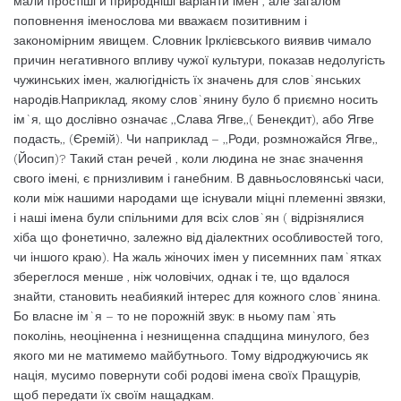
мали простіші й природніші варіанти імен , але загалом
поповнення іменослова ми вважаєм позитивним і
закономірним явищем. Словник Ірклієвського виявив чимало
причин негативного впливу чужої культури, показав недолугість
чужинських імен, жалюгідність їх значень для слов`янських
народів.Наприклад, якому слов`янину було б приємно носить
ім`я, що дослівно означає ,,Слава Ягве,,( Бенекдит), або Ягве
подасть,, (Єремій). Чи наприклад – ,,Роди, розмножайся Ягве,,
(Йосип)? Такий стан речей , коли людина не знає значення
свого імені, є прнизливим і ганебним. В давньословянські часи,
коли між нашими народами ще існували міцні племенні звязки,
і наші імена були спільними для всіх слов`ян ( відрізнялися
хіба що фонетично, залежно від діалектних особливостей того,
чи іншого краю). На жаль жіночих імен у писемнних пам`ятках
збереглося менше , ніж чоловічих, однак і те, що вдалося
знайти, становить неабиякий інтерес для кожного слов`янина.
Бо власне ім`я – то не порожній звук: в ньому пам`ять
поколінь, неоціненна і незнищенна спадщина минулого, без
якого ми не матимемо майбутнього. Тому відроджуючись як
нація, мусимо повернути собі родові імена своїх Пращурів,
щоб передати їх своїм нащадкам.