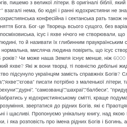
гів, пишемо з великої літери. В оригіналі біблії, яки
г” взагалі нема, бо юдеї і ранні юдохристияни не зна
дохристиянська конфесійна і сектанська рать також 
яття Бога. Бог-це Творець всього сущого, без варіан
осміховиська, ісус і яхве нічого не створювали, що
людині, то й називати їх глибинним праукраїнським 
нормальна, мисляча людина повірить, що ісус ство
6 років? Чи може наша Земля існує менше, ніж 6000 
ий яхве? Які ж вони творці, ті повністю дебільні жид
во підсунуло українцям замість справжніх Богів? Сл
ква”,”яхве”,”єгова” писати потрібно з маленької літери, 
хуни”,”дурні”, “самозванці”,”шахраї”,”балбеси”, “приду
бабратись у юдохристиянському смітті, краще подума
розуміння, звертатися до рідних Богів, які є Праотцям
ьні і щасливі. Пропонуємо унікальну книгу, над якою
и, і яка розповість про імена рідних Богів і Богинь, 