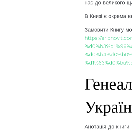
нас до великого щ
В Книзі є окрема в
Замовити Книгу мо
https://sribnov
%d0%b3%d1%96%
%d0%b4%d0%b0%
%d1%83%d0%ba%
Генеал
Украї
Анотація до книги: