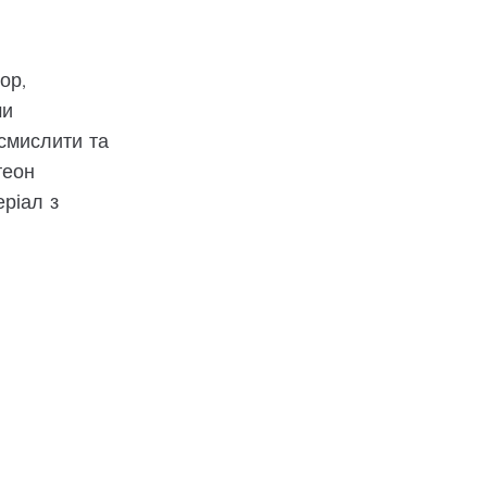
ор,
ми
смислити та
теон
еріал з