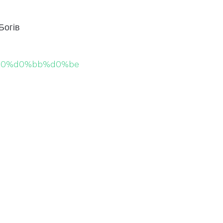
Богів
%b0%d0%bb%d0%be