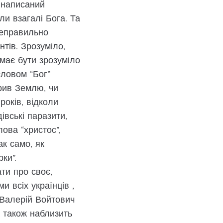
й написаний
ли взагалі Бога. Та
неправильно
тів. Зрозуміло,
 має бути зрозуміло
словом “Бог”
рив Землю, чи
років, відколи
івські паразити,
ова “христос”,
так само, як
рки”.
ти про своє,
и всіх українців ,
 Валерій Войтович
а також наблизить