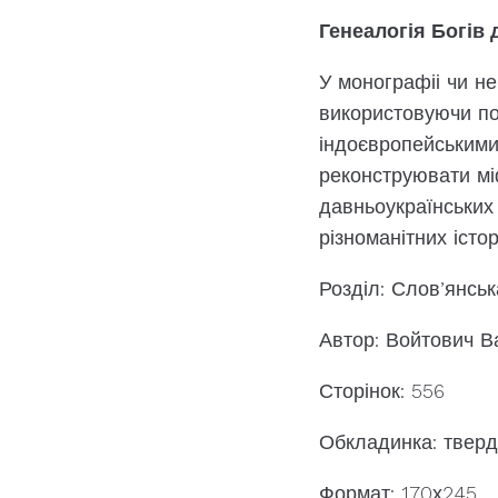
Генеалогія Богів 
У монографіі чи не
використовуючи по
індоєвропейськими
реконструювати мі
давньоукраїнських 
різноманітних істо
Розділ: Слов’янськ
Автор: Войтович В
Сторінок: 556
Обкладинка: твер
Формат: 170х245