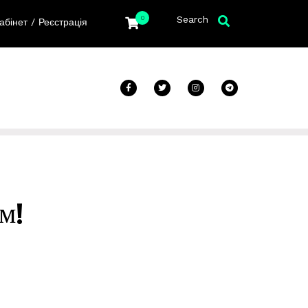
Search
0
/
абінет
Реєстрація
м!