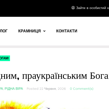
Зайти в особистий к
ЛОГ
КРАМНИЦЯ
КОНТАКТИ
ОГАМ!
дним, праукраїнським Бога
РА
,
РІДНА ВІРА
Posted
22 Червня, 2026
0 Comment(s)