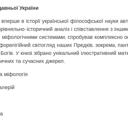
давньої України
 вперше в історії української філософської науки авт
рівняльно-історичний аналіз і співставлення з інши
 міфологічними системами, спробував комплексно о
форелігійний світогляд наших Предків, зокрема, пан
Богів. У книзі зібрано унікальний ілюстративний мат
ричних та сучасних джерел.
а міфологія
алерій
да