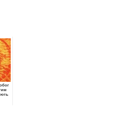
нобог
тим
ують