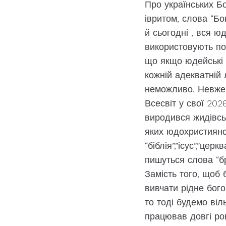
Про українських Бо
івритом, слова “Бо
й сьогодні , вся ю
використовують пон
що якщо юдейські п
кожній адекватній 
неможливо. Невже 
Всесвіт у свої 202
виродився жидівськ
яких юдохристиянст
“біблія”,”ісус”,”цер
пишуться слова “бре
Замість того, щоб 
вивчати рідне бого
то тоді будемо віл
працював довгі рок