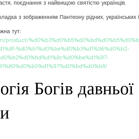
астя, поєднання з найвищою святістю українців.
кладка з зображенням Пантеону рідних, українських 
жна тут:
it.com/product/%d0%b3%d0%b5%d0%bd%d0%b5%d0
d1%8f-%d0%b1%d0%be%d0%b3%d1%96%d0%b2-
d0%b2%d0%bd%d1%8c%d0%be%d1%97-
d1%80%d0%b0%d1%97%d0%bd%d0%b8/
огія Богів давньої
ни