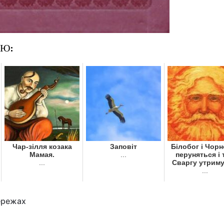
ОЮ:
Чар-зілля козака
Заповіт
Білобог і Чор
Мамая.
...
перуняться і 
...
Сваргу утрим
...
ережах