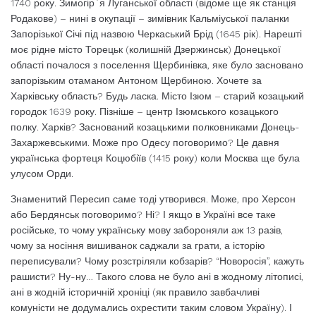
1740 року. Зимогір`я Луганської області (відоме ще як станція
Родакове) – нині в окупації – зимівник Кальміуської паланки
Запорізької Січі під назвою Черкаський Брід (1645 рік). Нарешті
моє рідне місто Торецьк (колишній Дзержинськ) Донецької
області почалося з поселення Щербинівка, яке було засновано
запорізьким отаманом Антоном Щербиною. Хочете за
Харківську область? Будь ласка. Місто Ізюм – старий козацький
городок 1639 року. Пізніше – центр Ізюмського козацького
полку. Харків? Заснований козацькими полковниками Донець-
Захаржевськими. Може про Одесу поговоримо? Це давня
українська фортеця Коцюбіїв (1415 року) коли Москва ще була
улусом Орди.
Знаменитий Пересип саме тоді утворився. Може, про Херсон
або Бердянськ поговоримо? Ні? І якщо в Україні все таке
російське, то чому українську мову забороняли аж 13 разів,
чому за носіння вишиванок саджали за грати, а історію
переписували? Чому розстріляли кобзарів? “Новоросія”, кажуть
рашисти? Ну-ну… Такого слова не було ані в жодному літописі,
ані в жодній історичній хроніці (як правило завбачливі
комуністи не додумались охрестити таким словом Україну). І