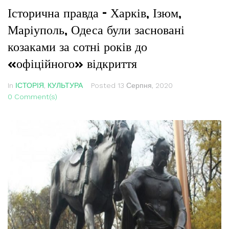
Історична правда – Харків, Ізюм,
Маріуполь, Одеса були засновані
козаками за сотні років до
«офіційного» відкриття
In
ІСТОРІЯ
,
КУЛЬТУРА
Posted
13 Серпня, 2020
0 Comment(s)