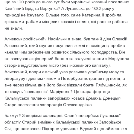
ще за 100 років до цього тут були українські козацькі поселення
Кам`яний Брід та Вергунка? А Луганська до 1882 року у
природі не існувало. Більше того, саме Катерина ІІ зробила
кріпаками-рабами місцевих козаків і селян, які раніше рабства
не знали.
Алчевськ російський? Наскільки я знаю, був такий діяч Олексій
Алчевський, який скупив посушливі землі в поміщигів, пробив
канали чим забезпечив розвиток сільського господарства. Він
же заснував акціонерний банк, а за залучені кошти з Маріуполя
створив індустріальне місто (без іноземного капіталу).
Алчевський, попри емський указ розвивав українську мову та
літературу і дивним чином в Петербурзі потрапив під потяг, а
вже через кілька днів його банк віджали брати Рябушинскіє, як
то кажуть “совпадєніє”. Маріуполь? Це стара фортеця
Кальміуської паланки запорізьких козаків Домаха. Донецьк?
Старе поселення запорожців Олександрівка.
Бахмут? Запорізькі солеварні. Слов`яносербськ Луганської
області? Старий зимівник Кальміуської паланки Запорізької
Січі, що називався Підгорне урочище. Відомий щонайменше з