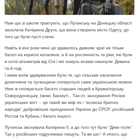
Нам ще зі школи трактують, що Луганську на Донецьку області
заселила Катерина Друга, що вона створило місто Одесу, до
того це були пусті степи.
Навіть в юні роки мені це здавалось дивним: краї не тільки
багаті на корисні копалини, а й на рослинність та ріки, які були
в сотні кілометрів від Січі і які чомусь козаки оминули. Дивина
та й годі.
І яким моїм здивуванням було те, що сільське населення
донеччини та луганщини спілкується саме українською мовою.
Нею ж спілкуються багато старших людей в Краматорську,
Сєвєродонецьку, Ізюмі, Бахмуті… Так от, заснування Росією
українських міст – це такий же міф як і “колиска братніх
народів”, добровільне приєднання України до СРСР, російський
Ростов та Кубань і багато іншого.
Луганськ заснувала Катерина ІІ, а до того тут було “Дике поле”.
Так у російських підручниках пишуть. Та ви шо? А нічого, що