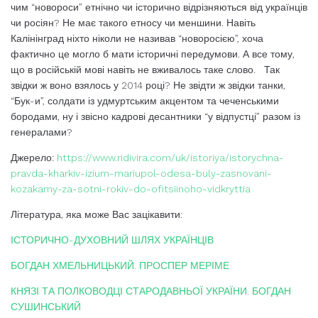
чим “новороси” етнічно чи історично відрізняються від українців
чи росіян? Не має такого етносу чи меншини. Навіть
Калінінград ніхто ніколи не називав “новоросією”, хоча
фактично це могло б мати історичні передумови. А все тому,
що в російській мові навіть не вживалось таке слово. Так
звідки ж воно взялось у 2014 році? Не звідти ж звідки танки,
“Бук-и”, солдати із удмуртським акцентом та чеченськими
бородами, ну і звісно кадрові десантники “у відпустці” разом із
генералами?
Джерело:
https://www.ridivira.com/uk/istoriya/istorychna-
pravda-kharkiv-izium-mariupol-odesa-buly-zasnovani-
kozakamy-za-sotni-rokiv-do-ofitsiinoho-vidkryttia
Література, яка може Вас зацікавити:
ІСТОРИЧНО-ДУХОВНИЙ ШЛЯХ УКРАЇНЦІВ
БОГДАН ХМЕЛЬНИЦЬКИЙ. ПРОСПЕР МЕРІМЕ
КНЯЗІ ТА ПОЛКОВОДЦІ СТАРОДАВНЬОЇ УКРАЇНИ. БОГДАН
СУШИНСЬКИЙ