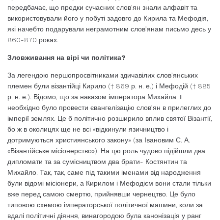
передбачає, що предки сучасних слов’ян знали алфавіт та
використовували його у побуті задовго до Кирила та Мефодія,
які начебто подарували неграмотним слов’янам письмо десь у
860-870 роках.
Зловживання на вірі чи політика?
За легендою першопросвітниками здичавілих слов’янських
племен були візантійці Кирило († 869 р. н. е.) і Мефодій († 885
р. н. е.). Відомо, що за наказом імператора Михайла III
необхідно було провести євангелізацію слов’ян в прилеглих до
імперії землях. Це б політично розширило вплив святої Візантії,
бо ж в околицях ще не всі «відкинули язичництво і
дотримуються християнського закону» (за Івановим С. А.
«Візантійське місіонерство»). На цю роль чудово підійшли два
дипломати та за сумісництвом два брати- Костянтин та
Михайло. Так, так, саме під такими іменами від народження
були відомі місіонери, а Кирилом і Мефодієм вони стали тільки
вже перед самою смертю, прийнявши чернецтво. Це було
типовою схемою імператорської політичної машини, коли за
вдалі політичні діяння, винагородою була канонізація у ранг