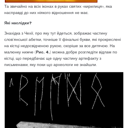
Та звичайно на всіх іконах в руках святих «кирилиця», яка
насправді до них ніякого відношення не має.
Які наслідки?
Знахідка з Чехії, про яку тут йдеться, зображає частину
слов’янської абетки, точніше її фінальні букви, які прокреслені
на кістці недосвідченою рукою, скоріше за все дитячою. На
малюнку нижче (
Рис. 4.
) можна добре розгледіти відлам по
кістці, що передбачає ще одну частину артефакту з
письменами, яку поки що археологи не знайшли.