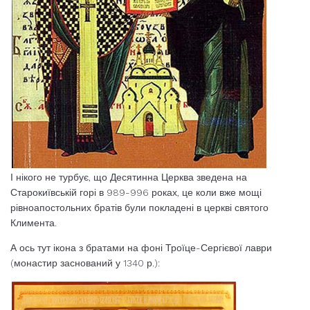
І нікого не турбує, що Десятинна Церква зведена на
Старокиївській горі в 989-996 роках, це коли вже мощі
рівноапостольних братів були покладені в церкві святого
Климента.
А ось тут ікона з братами на фоні Троїце-Сергієвої лаври
(монастир заснований у 1340 р.):