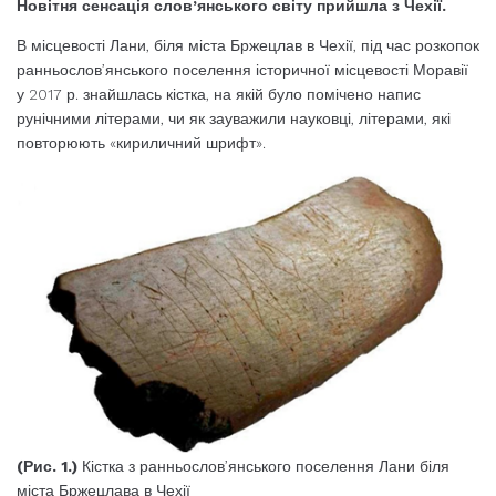
Новітня сенсація слов’янського світу
прийшла з Чехії.
В місцевості Лани, біля міста Бржецлав в Чехії, під час розкопок
ранньослов’янського поселення історичної місцевості Моравії
у 2017 р. знайшлась кістка, на якій було помічено напис
рунічними літерами, чи як зауважили науковці, літерами, які
повторюють «кириличний шрифт».
(Рис. 1.)
Кістка з ранньослов’янського поселення Лани біля
міста Бржецлава в Чехії