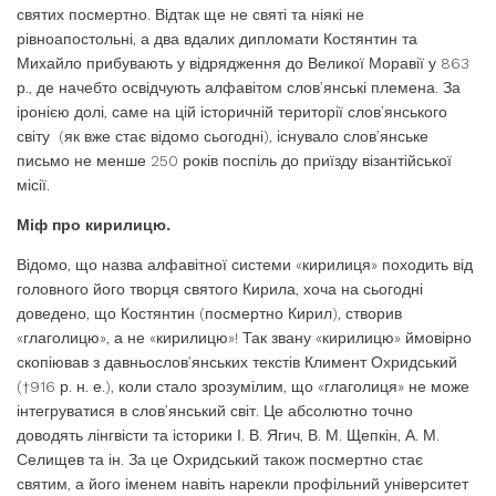
святих посмертно. Відтак ще не святі та ніякі не
рівноапостольні, а два вдалих дипломати Костянтин та
Михайло прибувають у відрядження до Великої Моравії у 863
р., де начебто освідчують алфавітом слов’янські племена. За
іронією долі, саме на цій історичній території слов’янського
світу (як вже стає відомо сьогодні), існувало слов’янське
письмо не менше 250 років поспіль до приїзду візантійської
місії.
Міф про кирилицю.
Відомо, що назва алфавітної системи «кирилиця» походить від
головного його творця святого Кирила, хоча на сьогодні
доведено, що Костянтин (посмертно Кирил), створив
«глаголицю», а не «кирилицю»! Так звану «кирилицю» ймовірно
скопіював з давньослов’янських текстів Климент Охридський
(†916 р. н. е.), коли стало зрозумілим, що «глаголиця» не може
інтегруватися в слов’янський світ. Це абсолютно точно
доводять лінгвісти та історики І. В. Ягич, В. М. Щепкін, А. М.
Селищев та ін. За це Охридський також посмертно стає
святим, а його іменем навіть нарекли профільний університет