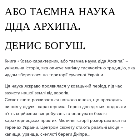
АБО ТАЄМНА НАУКА
ДІДА АРХИПА.
ДЕНИС БОГУШ.
Книга «Козак-характерник, або таємна наука діда Архипа” –
унікальна історія, яка описує магічну тисячолітню традицію, яка
чудом збереглася на території сучасної України.
Ця наука яскраво проявилася у козацький період, під час
захисту нашої землі від ворогів.
Сюжет книги розвивається навколо юнака, що проходить
вишкіл у дідуся-характерника. Герою доведеться подолати
п’ять серйозних випробувань та опанувати безліч
характерницьких практик. Містичні історії розгортаються на
теренах України. Центром сюжету стають реальні місця –
капища, урвища, скелясті береги Дніпра…