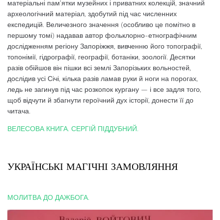
матеріальні пам’ятки музейних і приватних колекцій, значний
археологічний матеріал, здобутий під час численних
експедицій. Величезного значення (особливо це помітно в
першому томі) надавав автор фольклорно-етнографічним
дослідженням регіону Запоріжжя, вивченню його топографії,
топонімії, гідрографії, географії, ботаніки, зоології. Десятки
разів обійшов він пішки всі землі Запорізьких вольностей,
дослідив усі Січі, кілька разів ламав руки й ноги на порогах,
ледь не загинув під час розкопок кургану — і все задля того,
щоб відчути й збагнути героїчний дух історії, донести її до
читача.
ВЕЛЕСОВА КНИГА. СЕРГІЙ ПІДДУБНИЙ.
УКРАЇНСЬКІ МАГІЧНІ ЗАМОВЛЯННЯ
МОЛИТВА ДО ДАЖБОГА.