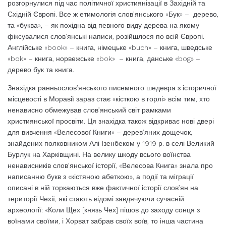
розгорнулися під час політичної християнізації в Західній та
Східній Європі. Все ж етимологія слов’янського «Бук» – дерево,
та «буква», – як похідна від певного виду дерева на якому
фіксувалися слов’янські написи, розійшлося по всій Європі.
Англійське «book» – книга, німецьке «buch» – книга, шведське
«bok» – книга, норвежське «bok» – книга, данське «bog» –
дерево бук та книга.
Знахідка ранньослов’янського писемного шедевра з історичної
місцевості в Моравії зараз стає «кісткою в горлі» всім тим, хто
ненависно обмежував слов’янський світ рамками
християнської просвіти. Ця знахідка також відкриває нові двері
для вивчення «Велесової Книги» – дерев’яних дощечок,
знайдених полковником Алі Ізенбеком у 1919 р. в селі Великий
Бурлук на Харківщині. На велику шкоду всього воїнства
ненависників слов’янської історії, «Велесова Книга» знала про
написанню букв з «кістяною абеткою», а події та міграції
описані в ній торкаються вже фактичної історії слов’ян на
території Чехії, які стають відомі завдячуючи сучасній
археології: «Коли Щех [князь Чех] пішов до заходу сонця з
воїнами своїми, і Хорват забрав своїх воїв, то інша частина