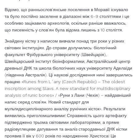
Відомо, що ранньослов’янське поселення в Моравії існувало
та було постійно заселене в діапазоні між 6-9 століттями і це
особливо зацікавило археологів, оскільки раніше вважалось,
що писемність у слов’ян була відома лишень з 10 століття.
Знайдену кістку з написом вивчали понад три роки у різних
світових інституціях. До справи долучились: біологічний
факультет Фрібурзького університету (Швейцарія),
Швейцарський інститут біоінформатики, Австралійський центр
древньої ДНК та школа біологічних наук університету Аделаїди
(південна Австралія). Ці наукові дослідження нині завершились
працею «Runes from L´any (Czech Republic) – The oldest
inscription among Slavs. A new standard for multidisciplinary
analysis of runic bones» / «Руни з Лани (Чехія) – найдавніший
напис серед слов’ян. Новий стандарт для
мультидисциплінарного аналізу рунічних кісток». Результати
виявились приголомшливими! Справжність цього артефакту
підтверджено трьома світовими лабораторіями, а пряме
радіовуглецеве датування та аналіз стародавньої ДНК кістки
проявив її вік у 600 років по народженню Христоса! Це