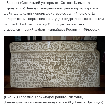
в Болгарії (Софійський університет Святого Климента
Охридського). Але до сьогоднішнього дня популяризується
фейк, що алфавіт «кирилицю» створює святий Кирило. Ця
недоречність в церковних інституціях підкріплюється папським
листом Industriae tuae від 880 р., де сказано, що
старослов’янський алфавіт «винайшов Костянтин Філософ».
(Рис. 2.)
Табличка з прикладом ранньої глаголиці
(Реконструкція таблички експонується в ДЦ «Релігія Природи»)