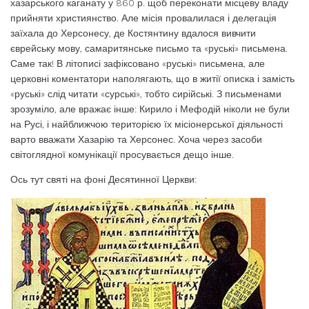
хазарського каганату у 860 р. щоб переконати місцеву владу
прийняти християнство. Але місія провалилася і делегація
заїхала до Херсонесу, де Костянтину вдалося вивчити
єврейську мову, самаритянське письмо та «руські» письмена.
Саме так! В літописі зафіксовано «руські» письмена, але
церковні коментатори наполягають, що в житії описка і замість
«руські» слід читати «сурські», тобто сирійські. З письменами
зрозуміло, але вражає інше: Кирило і Мефодій ніколи не були
на Русі, і найближчою територією їх місіонерської діяльності
варто вважати Хазарію та Херсонес. Хоча через засоби
світоглядної комунікації просувається дещо інше.
Ось тут святі на фоні Десятинної Церкви: