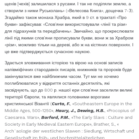
щехів [чехів] залишилася з русами. І так не поділяли землю, а
створили з ними Руськолань» («Велесова Книга», дощечка 7-З).
Згадаймо також монаха Храбра, який в 9 ст. в трактаті «Про
букви» зафіксував: «Слов’яни використовували «лінії та різи»
для підрахунків та передбачень». Звичайно, що прокреслювати
лінії під якими слов’яни прописували букви, вони ж за Храбром
«різи», можливо тільки на дереві, або ж на кістяних поверхнях. І
це вже підтверджується сучасною наукою.
Здається зловживання історією та вірою на основі записів
напівміфічних стародавніх писарів, книжників та пророків буде
закінчуватися вже найближчим часом. Тут ми не хочемо
поглиблюватися у відкриття останніх десятиліть, які
засвідчують, що до 800 р. нашої ери слов’яни заселили великі
території Європи, та являлися головними ворогами
християнської Візантії (
Curta, F.
, «Southeastern Europe in the
Middle Ages, 500-1250»,
Haury, J., Dewing, H.B.
, «Procopius of
Caesarea. Wars»,
Barford, P.M.
, «The Early Slavs : Culture and
Society in Early Medieval Eastern Europe», Brather, S., «
Arch¨aologie der westlichen Slawen : Siedlung, Wirtschaft und
Gesellschaft im früh- und hochmittelalterlichen