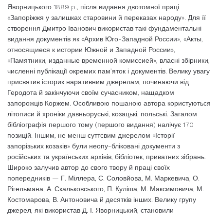
Яворницького 1889 p., після видання двотомної праці
«Запоріжжя у залишках старовини й переказах народу». Для її
створення Дмитро Іванович використав такі фундаментальні
видання документів як «Архив Юго-Западной России», «Акты,
относящиеся к истории Южной и Западной России»,
«Памятники, изданные временной комиссией», власні збірники,
численні публікації окремих пам’яток і документів. Велику увагу
присвятив історик наративним джерелам, починаючи від
Геродота й закінчуючи своїм сучасником, нащадком
запорожців Коржем. Особливою пошаною автора користуються
літописи й хроніки давньоруські, козацькі, польські. Загалом
бібліографія першого тому (першого видання) налічує 170
позицій. Іншим, не менш суттєвим джерелом «Історії
запорізьких козаків» були неопу-бліковані документи з
російських та українських архівів, бібліотек, приватних зібрань.
Широко залучив автор до свого твору й праці своїх
попередників — Г. Міллера, С. Соловйова, М. Маркевича, О.
Рігельмана, А. Скальковського, П. Куліша, М. Максимовича, М.
Костомарова, В. Антоновича й десятків інших. Велику групу
джерел, які використав Д. І. Яворницький, становили