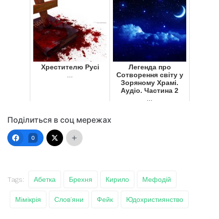
Хрестителю Русі
Легенда про
...
Сотворення світу у
Зоряному Храмі.
Аудіо. Частина 2
...
Поділиться в соц мережах
0
Tags:
Абетка
Брехня
Кирило
Мефодій
Мімікрія
Слов'яни
Фейк
Юдохристиянство