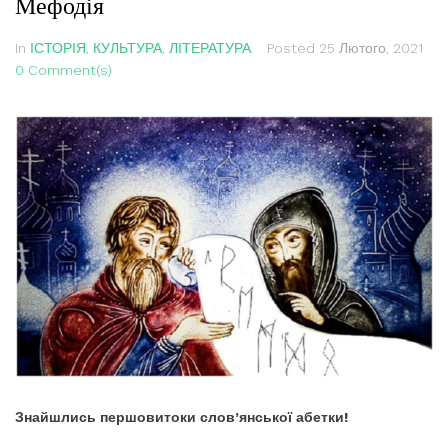
Мефодія
In
ІСТОРІЯ
,
КУЛЬТУРА
,
ЛІТЕРАТУРА
Posted
25 Лютого, 2021
0 Comment(s)
Знайшлись першовитоки слов’янської абетки!