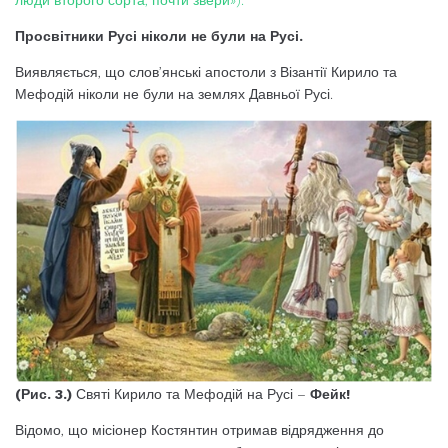
люди второго сорта, почти звери»).
Просвітники Русі ніколи не були на Русі.
Виявляється, що слов’янські апостоли з Візантії Кирило та
Мефодій ніколи не були на землях Давньої Русі.
(Рис. 3.)
Святі Кирило та Мефодій на Русі –
Фейк!
Відомо, що місіонер Костянтин отримав відрядження до