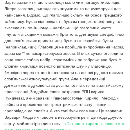
Варто зазначити, що глаголиця мало чим нагадує кирилицю.
Літери глаголиці виглядають штучними та не дуже зручні для
написання. Відомо, що глаголицю склали на основі грецького
тайнопису. Букви відповідають буквам грецького алфавіту, але
виглядають по-іншому – настільки, що глаголицю часто
плутали зі східними мовами. Крім того, для звуків, специфічних
для слов’янських прислівників, були взяті єврейські букви
(наприклад, «ш»). Глаголиця не пройшла випробування часом,
зараз ми її не використовуємо зовсім. В очах сучасної людини
вона являє собою набір незрозумілих по зображенню букв. У
слов’ян кирилиця повністю витіснила штучну глаголицю,
ймовірно через те, що її створювали на основі рідного письма
слов’янської етнокультурної групи. Але в середовищі
догматичного духовенства досі наполягають на візантійському
просвітленні. Згадаймо слова патріарха РПЦ кирила
(гундяєва), який заявив: «Рівноапостольні Кирило і Мефодій
вийшли з просвітленого греко-римського світу і пішли з
проповіддю до слов’ян. А хто такі були слов’яни? Це варвари!
Варвари! Люди які говорять незрозумілі речі. Це люди другого
сорту, майже звірі» (дивитись –
«Патриарх кирилл, славяне это