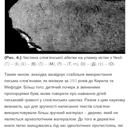
(Рис. 4.)
Частина слов’янської абетки на уламку кістки з Чехії:
(ᛏ) – (І), (ᛒ) – (В), (ᛖ) – (М), (ᛗ) – (Т, m), (ᛞ) – (Д), (ᛟ) – (О).
Таким чином, знахідка засвідчує стабільне використання
письма слов’янами, як мінімум за 250 років до Кирила та
Мефодія. Більш того, дитячий почерк зі зміненими
пропорціями букв, може говорити про навчання дітей
письмовій грамоті у слов’янських школах. Разом з цим науковці
визнають, що для зручності написання текстів слов’яни
використовували більш зручний матеріал – дерево, який не
являється археологічним матеріалом. До того ж дерев’яні
книги легко знищувались під час ідеологічних протистоянь, які