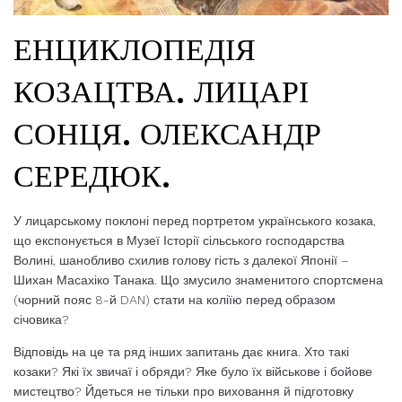
ЕНЦИКЛОПЕДІЯ
КОЗАЦТВА. ЛИЦАРІ
СОНЦЯ. ОЛЕКСАНДР
СЕРЕДЮК.
У лицарському поклоні перед портретом українського козака,
що експонується в Музеї Історії сільського господарства
Волині, шанобливо схилив голову гість з далекої Японії –
Шихан Масахіко Танака. Що змусило знаменитого спортсмена
(чорний пояс 8-й DAN) стати на коліїю перед образом
січовика?
Відповідь на це та ряд інших запитань дає книга. Хто такі
козаки? Які їх звичаї і обряди? Яке було їх військове і бойове
мистецтво? Йдеться не тільки про виховання й підготовку