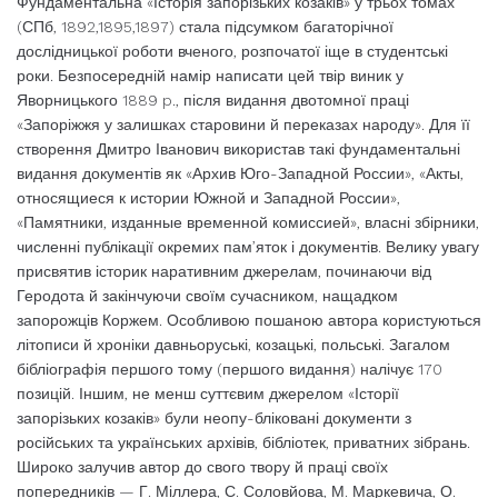
Фундаментальна «Історія запорізьких козаків» у трьох томах
(СПб, 1892,1895,1897) стала підсумком багаторічної
дослідницької роботи вченого, розпочатої іще в студентські
роки. Безпосередній намір написати цей твір виник у
Яворницького 1889 p., після видання двотомної праці
«Запоріжжя у залишках старовини й переказах народу». Для її
створення Дмитро Іванович використав такі фундаментальні
видання документів як «Архив Юго-Западной России», «Акты,
относящиеся к истории Южной и Западной России»,
«Памятники, изданные временной комиссией», власні збірники,
численні публікації окремих пам’яток і документів. Велику увагу
присвятив історик наративним джерелам, починаючи від
Геродота й закінчуючи своїм сучасником, нащадком
запорожців Коржем. Особливою пошаною автора користуються
літописи й хроніки давньоруські, козацькі, польські. Загалом
бібліографія першого тому (першого видання) налічує 170
позицій. Іншим, не менш суттєвим джерелом «Історії
запорізьких козаків» були неопу-бліковані документи з
російських та українських архівів, бібліотек, приватних зібрань.
Широко залучив автор до свого твору й праці своїх
попередників — Г. Міллера, С. Соловйова, М. Маркевича, О.