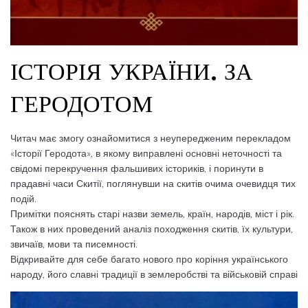
ІСТОРІЯ УКРАЇНИ. ЗА
ГЕРОДОТОМ
Читач має змогу ознайомитися з неупередженим перекладом
«Історії Геродота», в якому виправлені основні неточності та
свідомі перекручення фальшивих істориків, і поринути в
прадавні часи Скитії, поглянувши на скитів очима очевидця тих
подій.
Примітки пояснять старі назви земель, країн, народів, міст і рік.
Також в них проведений аналіз походження скитів, їх культури,
звичаїв, мови та писемності.
Відкривайте для себе багато нового про коріння українського
народу, його славні традиції в землеробстві та військовій справі