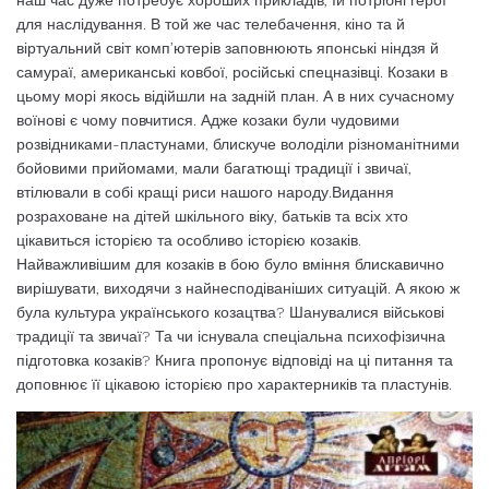
для наслідування. В той же час телебачення, кіно та й
віртуальний світ комп’ютерів заповнюють японські ніндзя й
самураї, американські ковбої, російські спецназівці. Козаки в
цьому морі якось відійшли на задній план. А в них сучасному
воїнові є чому повчитися. Адже козаки були чудовими
розвідниками-пластунами, блискуче володіли різноманітними
бойовими прийомами, мали багатющі традиції і звичаї,
втілювали в собі кращі риси нашого народу.Видання
розраховане на дітей шкільного віку, батьків та всіх хто
цікавиться історією та особливо історією козаків.
Найважливішим для козаків в бою було вміння блискавично
вирішувати, виходячи з найнесподіваніших ситуацій. А якою ж
була культура українського козацтва? Шанувалися військові
традиції та звичаї? Та чи існувала спеціальна психофізична
підготовка козаків? Книга пропонує відповіді на ці питання та
доповнює її цікавою історією про характерників та пластунів.