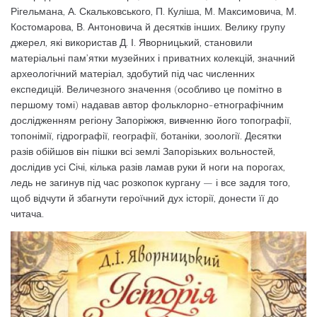
Рігельмана, А. Скальковського, П. Куліша, М. Максимовича, М.
Костомарова, В. Антоновича й десятків інших. Велику групу
джерел, які використав Д. І. Яворницький, становили
матеріальні пам’ятки музейних і приватних колекцій, значний
археологічний матеріал, здобутий під час численних
експедицій. Величезного значення (особливо це помітно в
першому томі) надавав автор фольклорно-етнографічним
дослідженням регіону Запоріжжя, вивченню його топографії,
топонімії, гідрографії, географії, ботаніки, зоології. Десятки
разів обійшов він пішки всі землі Запорізьких вольностей,
дослідив усі Січі, кілька разів ламав руки й ноги на порогах,
ледь не загинув під час розкопок кургану — і все задля того,
щоб відчути й збагнути героїчний дух історії, донести її до
читача.