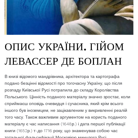
ОПИС УКРАЇНИ. ГІЙОМ
ЛЕВАССЕР ДЕ БОПЛАН
В книзі відомого мандрівника, архітектора та картографа
подано безцінні відомості про тогочасну Україну, що після
розпаду Київської Русі потрапила до складу Королівства
Польського. Цінність поданого матеріалу значно зростає, коли
сприймаєш оповідь очевидця і сучасника, який крім всього
іншого був іноземцем, не зацікавленим у викривленні реалій
того часу. Також важливим аргументом на користь поданого
матеріалу є час написання (1648р.) і дата першої публікації
книги (1652р.) т-до 1716 року, що знаменував собою час
тотальної фальсифікації Московією минулого Русі.