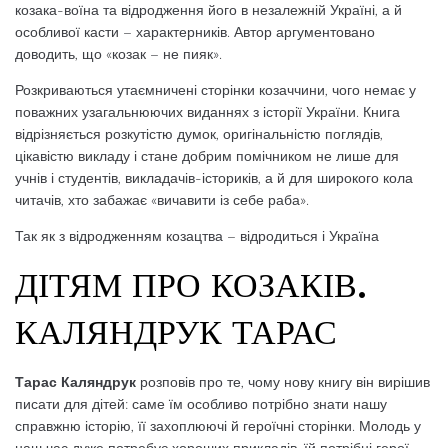
козака-воїна та відродження його в незалежній Україні, а й
особливої касти – характерників. Автор аргументовано
доводить, що «козак – не пияк».
Розкриваються утаємничені сторінки козаччини, чого немає у
поважних узагальнюючих виданнях з історії України. Книга
відрізняється розкутістю думок, оригінальністю поглядів,
цікавістю викладу і стане добрим помічником не лише для
учнів і студентів, викладачів-істориків, а й для широкого кола
читачів, хто забажає «вичавити із себе раба».
Так як з відродженням козацтва – відродиться і Україна
ДІТЯМ ПРО КОЗАКІВ.
КАЛЯНДРУК ТАРАС
Тарас Каляндрук
розповів про те, чому нову книгу він вирішив
писати для дітей: саме їм особливо потрібно знати нашу
справжню історію, її захоплюючі й героїчні сторінки. Молодь у
наш час дуже потребує хороших прикладів, їй потрібні герої