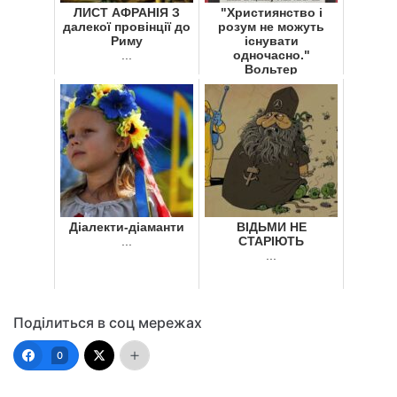
ЛИСТ АФРАНІЯ З
"Християнство і
далекої провінції до
розум не можуть
Риму
існувати
...
одночасно."
Вольтер
...
Діалекти-діаманти
ВІДЬМИ НЕ
...
СТАРІЮТЬ
...
Поділиться в соц мережах
0