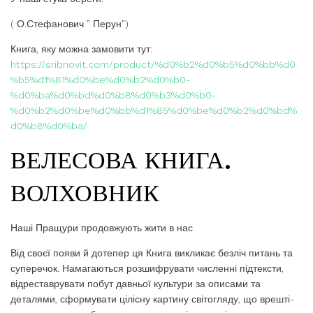
( О.Стефанович ” Перун”)
Книга, яку можна замовити тут:
https://sribnovit.com/product/%d0%b2%d0%b5%d0%bb%d0
%b5%d1%81%d0%be%d0%b2%d0%b0-
%d0%ba%d0%bd%d0%b8%d0%b3%d0%b0-
%d0%b2%d0%be%d0%bb%d1%85%d0%be%d0%b2%d0%bd%
d0%b8%d0%ba/
ВЕЛЕСОВА КНИГА.
ВОЛХОВНИК
Наші Пращури продовжують жити в нас
Від своєї появи й дотепер ця Книга викликає безліч питань та
суперечок. Намагаються розшифрувати численні підтексти,
відреставрувати побут давньої культури за описами та
деталями, сформувати цілісну картину світогляду, що врешті-