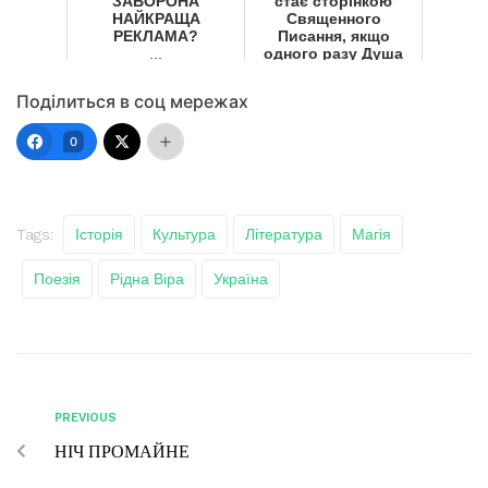
ЗАБОРОНА
стає сторінкою
НАЙКРАЩА
Священного
РЕКЛАМА?
Писання, якщо
...
одного разу Душа
навчилася читати
...
Поділиться в соц мережах
0
Tags:
Історія
Культура
Література
Магія
Поезія
Рідна Віра
Україна
PREVIOUS
НІЧ ПРОМАЙНЕ