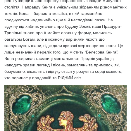
решт утвердить або спростує справжність знахідки минулого
століття. Направду Книга є унікальним зібранням різноманітних
текстів. Вона – барвиста мозаїка, в якій гармонійно
поєднуються надзвичайно цікаві й несподівані пазли. На
відміну від хибних уявлень про будову Землі, наші Пращури-
Трипільці знали про її майже овальну форму, молились
багатьом Богам, але в кожному вирізняли якості, що
заслуговують шани, відкидали криваві жертвоприношення. Це
лише незначний перелік того, що містить “Велесова Книга”.
Вона розкриває таємниці ментальності Предків українців,
наводить зразки легенд і пісень, замовлянь та примовок, які,
безумовно, цікавлять і відгукуються у розумі та серці кожного,
хто поринає у прадавній та РІДНИЙ світ.