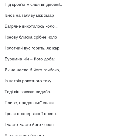
Під кров’ю місяця впідповні!..
Ізнов на галяву між хмар
Багряне викотилось коло…
І знову блиска срібне чоло
І злотний вус горить, як жар…
Буремна ніч – його доба:
Як не несло б його глибоко,
Із нетрів рокотного току
Тоді він завжди видиба.
Пливе, прадавньої снаги,
Грози прапервісної повен.
І часто-часто його човен
У наші стука береги.