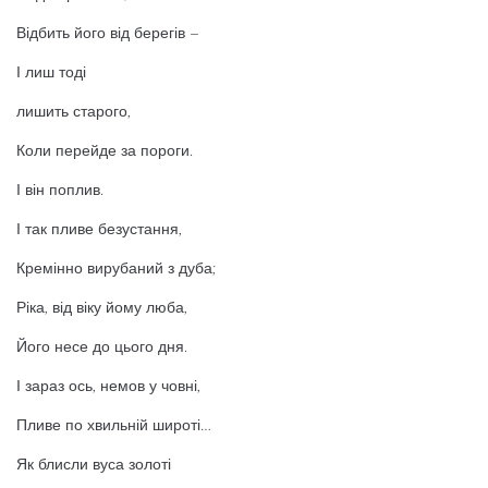
Відбить його від берегів –
І лиш тоді
лишить старого,
Коли перейде за пороги.
І він поплив.
І так пливе безустання,
Кремінно вирубаний з дуба;
Ріка, від віку йому люба,
Його несе до цього дня.
І зараз ось, немов у човні,
Пливе по хвильній широті…
Як блисли вуса золоті